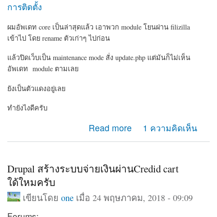
การติดตั้ง
ผมอัพเดท core เป็นล่าสุดแล้ว เอาพวก module โยนผ่าน filizilla
เข้าไป โดย rename ตัวเก่าๆ ไปก่อน
แล้วปิดเว็บเป็น maintenance mode สั่ง update.php แต่มันก็ไม่เห็น
อัพเดท module ตามเลย
ยังเป็นตัวแดงอยู่เลย
ทำยังไงดีครับ
about Update core ได้แต่พวก module ไม่ปรับปรุงตาม
Read more
1 ความคิดเห็น
Drupal สร้างระบบจ่ายเงินผ่านCredid cart
ใด้ใหมครับ
เขียนโดย
one
เมื่อ 24 พฤษภาคม, 2018 - 09:09
Forums: