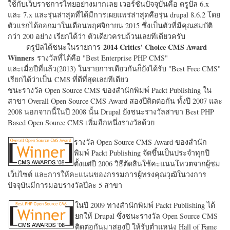
ใช้กับเว็บราชการไทยอย่างมากเลย เวอร์ชั่นปัจจุบันคือ ดรูปัล 6.x
และ 7.x และรุ่นล่าสุดที่ได้มีการเผยแพร่ล่าสุดคือรุ่น drupal 8.6.2 โดย
ตัวแรกได้ออกมาในเดือนพฤศจิกายน 2015 ซึ่งเป็นตัวที่มีคุณสมบัติ
กว่า 200 อย่าง เรียกได้ว่า ตัวเดียวครบถ้วนเลยทีเดียวครับ
2014 Critics' Choice CMS Award
ดรูปัลได้ชนะในรายการ
Winners
รางวัลที่ได้คือ "
Best Enterprise PHP CMS"
และเมื่อปีที่แล้ว(2013) ในรายการเดียวกันก็ยังได้รับ "
Best Free CMS"
เรียกได้ว่าเป็น CMS ที่ดีที่สุดเลยทีเดียว
ชนะรางวัล Open Source CMS ของสำนักพิมพ์ Packt Publishing ใน
สาขา Overall Open Source CMS Award สองปีติดต่อกัน ทั้งปี 2007 และ
2008 นอกจากนี้ในปี 2008 นั้น Drupal ยังชนะรางวัลสาขา Best PHP
Based Open Source CMS เพิ่มอีกหนึ่งรางวัลด้วย
รางวัล Open Source CMS Award ของสำนัก
พิมพ์ Packt Publishing จัดขึ้นเป็นประจำทุกปี
ตั้งแต่ปี 2006 วิธีตัดสินใช้คะแนนโหวตจากผู้ชม
เว็บไซต์ และการให้คะแนนของกรรมการผู้ทรงคุณวุฒิในวงการ
ปัจจุบันมีการมอบรางวัลปีละ 5 สาขา
ในปี 2009 ทางสำนักพิมพ์ Packt Publishing ได้
ยกให้ Drupal ซึ่งชนะรางวัล Open Source CMS
ติดต่อกันมาสองปี ให้รับตำแหน่ง Hall of Fame