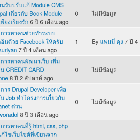
นรับปรับแก้ Module CMS
pal เกี่ยวกับ Book Module
0
ไม่มีข้อมูล
c
เพียงเรียงรัก
6 ปี 6 เดือน ago
งการหาคนช่วยทำระบบ
กอินด้วย Facebook ให้ครับ
1
By
แพมมี่ คุง
7 ปี 4
c
suriyan
7 ปี 4 เดือน ago
งการหาคนพัฒนาเว็บ เพิ่ม
บบ CREDIT CARD
0
ไม่มีข้อมูล
c
one
8 ปี 2 สัปดาห์ ago
งการ Drupal Developer เพื่อ
ับ Job ทำโครงการเกี่ยวกับ
0
ไม่มีข้อมูล
c
ranet ด่วน
woradol
8 ปี 3 เดือน ago
งการหาคนที่รู้ html, css, php
ก้ไขเว็บไซต์ที่เขียนจาก