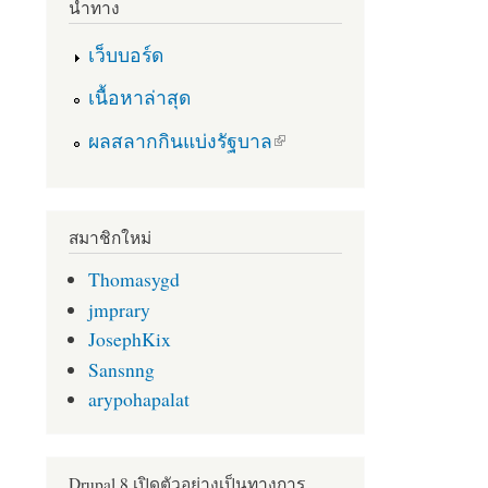
นำทาง
เว็บบอร์ด
เนื้อหาล่าสุด
(link is external)
ผลสลากกินแบ่งรัฐบาล
สมาชิกใหม่
Thomasygd
jmprary
JosephKix
Sansnng
arypohapalat
Drupal 8 เปิดตัวอย่างเป็นทางการ