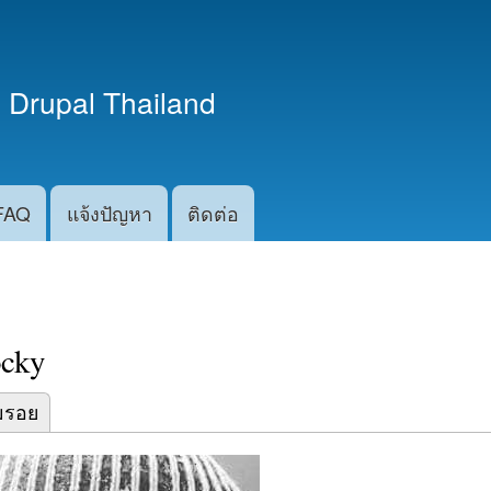
ข้าม
ไปยัง
เนื้อหา
 Drupal Thailand
หลัก
FAQ
แจ้งปัญหา
ติดต่อ
cky
)
มรอย
abs