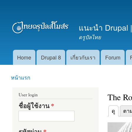
เมนูรอง
แนะนำ Drupal |
ดรูปัลไทย
Home
Drupal 8
เกี่ยวกับเรา
Forum
Main menu
หน้าแรก
คุณอยู่ที่นี่
The Ro
User login
ชื่อผู้ใช้งาน
*
(แท็บปัจจุบัน
ดู
ตา
Primary t
รหัสผ่าน
*