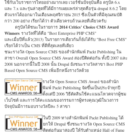
ใช้กับเว็บราชการไทยอย่างมากเลย เวอร์ชั่นปัจจุบันคือ ดรูปัล 6.x
และ 7.x และรุ่นล่าสุดที่ได้มีการเผยแพร่ล่าสุดคือรุ่น drupal 8.6.2 โดย
ตัวแรกได้ออกมาในเดือนพฤศจิกายน 2015 ซึ่งเป็นตัวที่มีคุณสมบัติ
กว่า 200 อย่าง เรียกได้ว่า ตัวเดียวครบถ้วนเลยทีเดียวครับ
2014 Critics' Choice CMS Award
ดรูปัลได้ชนะในรายการ
Winners
รางวัลที่ได้คือ "
Best Enterprise PHP CMS"
และเมื่อปีที่แล้ว(2013) ในรายการเดียวกันก็ยังได้รับ "
Best Free CMS"
เรียกได้ว่าเป็น CMS ที่ดีที่สุดเลยทีเดียว
ชนะรางวัล Open Source CMS ของสำนักพิมพ์ Packt Publishing ใน
สาขา Overall Open Source CMS Award สองปีติดต่อกัน ทั้งปี 2007 และ
2008 นอกจากนี้ในปี 2008 นั้น Drupal ยังชนะรางวัลสาขา Best PHP
Based Open Source CMS เพิ่มอีกหนึ่งรางวัลด้วย
รางวัล Open Source CMS Award ของสำนัก
พิมพ์ Packt Publishing จัดขึ้นเป็นประจำทุกปี
ตั้งแต่ปี 2006 วิธีตัดสินใช้คะแนนโหวตจากผู้ชม
เว็บไซต์ และการให้คะแนนของกรรมการผู้ทรงคุณวุฒิในวงการ
ปัจจุบันมีการมอบรางวัลปีละ 5 สาขา
ในปี 2009 ทางสำนักพิมพ์ Packt Publishing ได้
ยกให้ Drupal ซึ่งชนะรางวัล Open Source CMS
ติดต่อกันมาสองปี ให้รับตำแหน่ง Hall of Fame