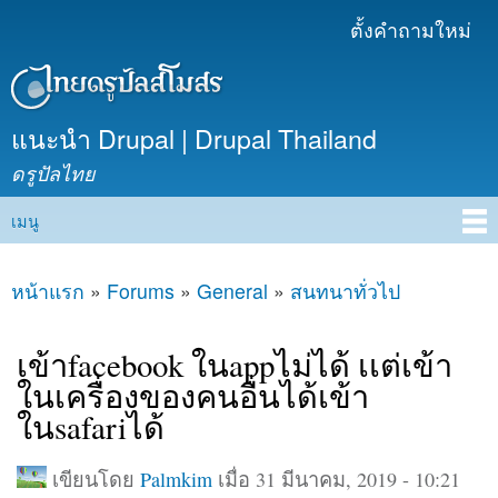
ข้าม
ตั้งคำถามใหม่
เมนูรอง
ไปยัง
เนื้อหา
หลัก
แนะนำ Drupal | Drupal Thailand
ดรูปัลไทย
เมนู
Main menu
หน้าแรก
»
Forums
»
General
»
สนทนาทั่วไป
คุณอยู่ที่นี่
เข้าfacebook ในappไม่ได้ เเต่เข้า
ในเครื่องของคนอื่นได้เข้า
ในsafariได้
เขียนโดย
Palmkim
เมื่อ 31 มีนาคม, 2019 - 10:21