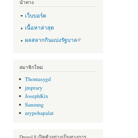
นำทาง
เว็บบอร์ด
เนื้อหาล่าสุด
(link is external)
ผลสลากกินแบ่งรัฐบาล
สมาชิกใหม่
Thomasygd
jmprary
JosephKix
Sansnng
arypohapalat
Drupal 8 เปิดตัวอย่างเป็นทางการ