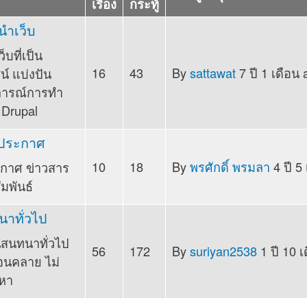
เรื่อง
กระทู้
ความโพสต์ใหม่
นำเว็บ
บที่เป็น
16
43
By
sattawat
7 ปี 1 เดือน 
์ แบ่งปัน
ารณ์การทำ
 Drupal
ความโพสต์ใหม่
วประกาศ
10
18
By
พรศักดิ์ พรมลา
4 ปี 5
กาศ ข่าวสาร
มพันธ์
ความโพสต์ใหม่
าทั่วไป
สนทนาทั่วไป
56
172
By
suriyan2538
1 ปี 10 เ
่อนคลาย ไม่
หา