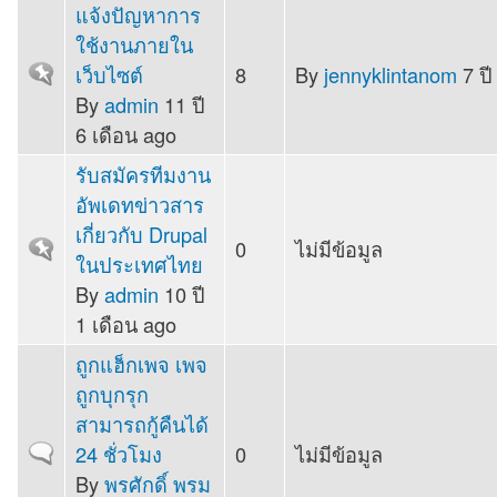
แจ้งปัญหาการ
ใช้งานภายใน
เว็บไซต์
8
By
jennyklintanom
7 ปี
Sticky topic
By
admin
11 ปี
6 เดือน ago
รับสมัครทีมงาน
อัพเดทข่าวสาร
เกี่ยวกับ Drupal
0
ไม่มีข้อมูล
Sticky topic
ในประเทศไทย
By
admin
10 ปี
1 เดือน ago
ถูกแฮ็กเพจ เพจ
ถูกบุกรุก
สามารถกู้คืนได้
24 ชั่วโมง
0
ไม่มีข้อมูล
Normal topic
By
พรศักดิ์ พรม