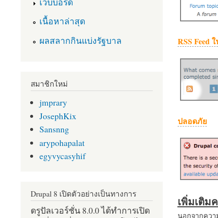
เว็บบอร์ด
เนื้อหาล่าสุด
ผลสลากกินแบ่งรัฐบาล
RSS Feed ใ
สมาชิกใหม่
jmprary
JosephKix
ปลอดภัย
Sansnng
arypohapalat
egyvycasyhif
Drupal 8 เปิดตัวอย่างเป็นทางการ
เพิ่มเติ
ดรูปัลเวอร์ชั่น 8.0.0 ได้ทำการเปิด
นอกจากความส