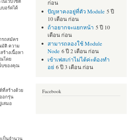
กในเว็บไซต์
ก่อน
บอร์ดได้
ปัญหาคงอยู่ที่ตัว Module
5 ปี
10 เดือน ก่อน
ถ้าอยากจะแยกหน้า
5 ปี 10
เดือน ก่อน
มารถสมัคร
สามารถลองใช้ Module
มัติ ความ
Node
6 ปี 2 เดือน ก่อน
สร้างเนื้อหา
เข้าเฟสเก่าไม่ได้ค่ะต้องทำ
คุณโดย
เว็บของคุณ
อย่
6 ปี 3 เดือน ก่อน
ที่สร้างด้วย
Facebook
ออกรุ่น
ู่เสมอ
กเป็นจำนวน