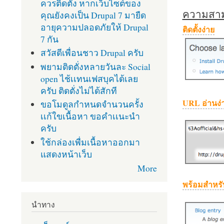
ควรติดตั้ง หากเว็บไซต์ของ
ความสามา
คุณยังคงเป็น Drupal 7 มายืด
อายุความปลอดภัยให้ Drupal
ติดตั้งง่าย
7 กัน
สวัสดีเพื่อนชาว Drupal ครับ
พยามติดตั่งหลายวันละ Social
open ไช้เเทนเฟสบุคได้เลย
ครับ ติดตั่งไม่ได้สักที
URL อ่านง่
ขอโมดูลกำหนดจำนวนครั้ง
เเก้ใขเนื้อหา ขอคำเเนะนำ
ครับ
ใช้กล่องเพื่มเนื้อหาออกมา
แสดงหน้าเว็บ
More
พร้อมสำหรั
นำทาง