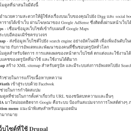
มดูลที่น่าสนใจมีดังนี้
อำนวยความสะดวกให้ผู้ใช้ส่งเรื่องบนเว็บของคุณไปยัง Digg และ social bo
หารายได้เข้าเว็บ ผ่านโฆษณาของ Google AdSense ซึ่งติดตั้งผ่านหน้าเว็บ
ps
- เชื่อมข้อมูลเว็บไซต์เข้ากับแผนที่ Google Maps
ระบบอีคอมเมิร์ซครบวงจร
map
- ส่งข้อมูลเว็บไซต์ไปยัง search engine อย่างอัตโนมัติ เพื่อเพิ่มอันดั
มากมาย กับการอัพเดทและพัฒนาของคนที่ชื่นชอบดรูปัลทั่วโลก
นโมดูลสำหรับจัดการ การแสดงผลของหน้าตาเว็บไซต์ ตกแต่งและใช้งานได้
แคชของดรูปัลที่น่าใช้ และใช้งานได้ดีมาก
map
สร้าง XML sitemap สำหรับดรูปัล และมีระบบส่งการอัพเดทไปยัง Search
ัวช่วยในการแก้ไขเนื้อหาบทความ
OAuth
เข้าสู่ระบบด้วย Facebook
วช่วยในการกำจัดสแปม
มดูลที่ช่วยในการตั้งค่าเกี่ยวกับ URL ของชนิดบทความและอื่นๆ
HA
มาใหม่ยอดฮิตจาก Google คือระบบ ป้องกันสแปมจากการโพสต์ต่างๆ ภ
ation menu
แนะนำพิเศษสำหรับเมนูแอดมิน
อีกมากมาย
ว็บไซต์ที่ใช้ Drupal