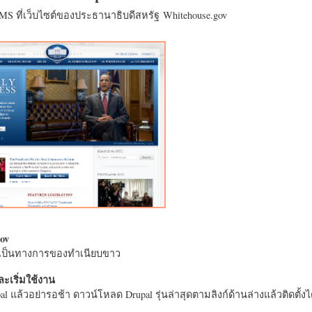
CMS ที่เว็บไซต์ของประธานาธิบดีสหรัฐ Whitehouse.gov
ov
างเป็นทางการของทำเนียบขาว
ะเริ่มใช้งาน
l แล้วอย่ารอช้า ดาวน์โหลด Drupal รุ่นล่าสุดตามลิงก์ด้านล่างแล้วติดตั้งได