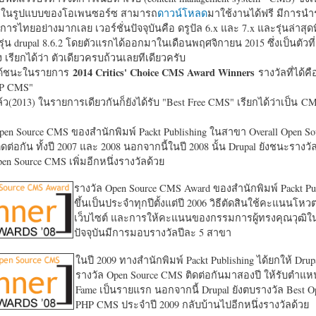
หาในรูปแบบของโอเพนซอร์ซ สามารถ
ดาวน์โหลด
มาใช้งานได้ฟรี มีการนำ
การไทยอย่างมากเลย เวอร์ชั่นปัจจุบันคือ ดรูปัล 6.x และ 7.x และรุ่นล่าสุดท
รุ่น drupal 8.6.2 โดยตัวแรกได้ออกมาในเดือนพฤศจิกายน 2015 ซึ่งเป็นตัวที่
ง เรียกได้ว่า ตัวเดียวครบถ้วนเลยทีเดียวครับ
2014 Critics' Choice CMS Award Winners
้ชนะในรายการ
รางวัลที่ได้คื
HP CMS"
แล้ว(2013) ในรายการเดียวกันก็ยังได้รับ "
Best Free CMS" เรียกได้ว่าเป็น CMS 
en Source CMS ของสำนักพิมพ์ Packt Publishing ในสาขา Overall Open S
ดต่อกัน ทั้งปี 2007 และ 2008 นอกจากนี้ในปี 2008 นั้น Drupal ยังชนะรางว
en Source CMS เพิ่มอีกหนึ่งรางวัลด้วย
รางวัล Open Source CMS Award ของสำนักพิมพ์ Packt Pub
ขึ้นเป็นประจำทุกปีตั้งแต่ปี 2006 วิธีตัดสินใช้คะแนนโหว
เว็บไซต์ และการให้คะแนนของกรรมการผู้ทรงคุณวุฒิ
ปัจจุบันมีการมอบรางวัลปีละ 5 สาขา
ในปี 2009 ทางสำนักพิมพ์ Packt Publishing ได้ยกให้ Drup
รางวัล Open Source CMS ติดต่อกันมาสองปี ให้รับตำแหน่
Fame เป็นรายแรก นอกจากนี้ Drupal ยังตบรางวัล Best O
PHP CMS ประจำปี 2009 กลับบ้านไปอีกหนึ่งรางวัลด้วย