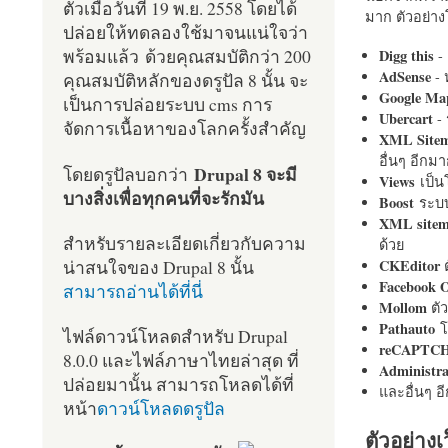
ตัวเมื่อวันที่ 19 พ.ย. 2558 โดยได้
มาก ตัวอย่างโ
ปล่อยให้ทดลองใช้มาจนแน่ใจว่า
พร้อมแล้ว ด้วยคุณสมบัติกว่า 200
Digg this
- 
AdSense
- 
คุณสมบัติหลักของดรูปัล 8 นั้น จะ
Google Ma
เป็นการปล่อยระบบ cms การ
Ubercart
- 
จัดการเนื้อหาของโลกครั้งสำคัญ
XML Site
อื่นๆ อีก
Drupal 8 จะมี
โดยดรูปัลบอกว่า
Views
เป็
บางสิ่งเพื่อทุกคนที่จะรักมัน
Boost
ระบบ
XML site
สำหรับรายละเอียดเกี่ยวกับความ
ด้วย
น่าสนใจของ Drupal 8 นั้น
CKEditor
ต
Facebook 
สามารถอ่านได้ที่นี่
Mollom
ตั
Pathauto
โ
ไฟล์ดาวน์โหลดสำหรับ Drupal
reCAPTC
8.0.0 และไฟล์ภาษาไทยล่าสุด ที่
Administr
ปล่อยมานั้น สามารถโหลดได้ที่
และอื่นๆ 
หน้า
ดาวน์โหลดดรูปัล
ตัวอย่างเ