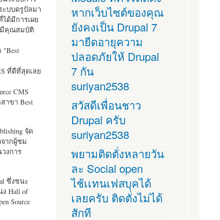
ระบบดรูปัลมา
หากเว็บไซต์ของคุณ
ี่ได้มีการเผย
ยังคงเป็น Drupal 7
มีคุณสมบัติ
มายืดอายุความ
อ "
Best
ปลอดภัยให้ Drupal
7 กัน
ที่ดีที่สุดเลย
suriyan2538
ource CMS
ัลสาขา Best
สวัสดีเพื่อนชาว
Drupal ครับ
lishing จัด
suriyan2538
ตจากผู้ชม
พยามติดตั่งหลายวัน
ในวงการ
ละ Social open
ไช้เเทนเฟสบุคได้
al ซึ่งชนะ
ง Hall of
เลยครับ ติดตั่งไม่ได้
pen Source
สักที