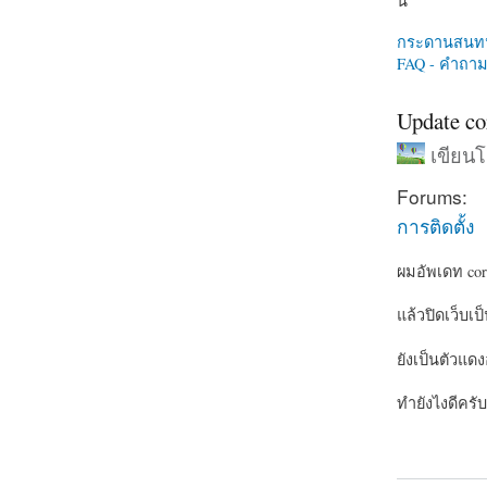
นี่
กระดานสนท
FAQ - คำถามท
Update co
เขียน
Forums:
การติดตั้ง
ผมอัพเดท core
แล้วปิดเว็บเป
ยังเป็นตัวแดง
ทำยังไงดีครับ
about Updat