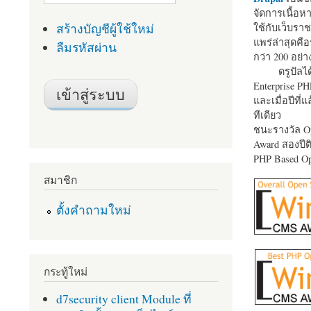
จัดการเนื้อ
สร้างบัญชีผู้ใช้ใหม่
ใช้กับเว็บราช
แพร่ล่าสุดคือ
ลืมรหัสผ่าน
กว่า 200 อย่า
ดรูปัลได
Enterprise P
และเมื่อปีที่
ทีเดียว
ชนะรางวัล Op
Award สองปีติ
PHP Based Op
สมาชิก
ตั้งคำถามใหม่
กระทู้ใหม่
d7security client Module ที่