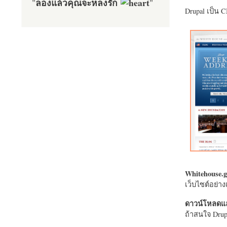
ลองแล้วคุณจะหลงรัก
"
"
Drupal เป็น 
Whitehouse.g
เว็บไซต์อย่
ดาวน์โหลดแล
ถ้าสนใจ Drupa