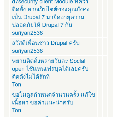
d7security client Module ที่ควร
ติดตั้ง หากเว็บไซต์ของคุณยังคง
เป็น Drupal 7 มายืดอายุความ
ปลอดภัยให้ Drupal 7 กัน
suriyan2538
สวัสดีเพื่อนชาว Drupal ครับ
suriyan2538
พยามติดตั่งหลายวันละ Social
open ไช้เเทนเฟสบุคได้เลยครับ
ติดตั่งไม่ได้สักที
Ton
ขอโมดูลกำหนดจำนวนครั้ง เเก้ใข
เนื้อหา ขอคำเเนะนำครับ
Ton