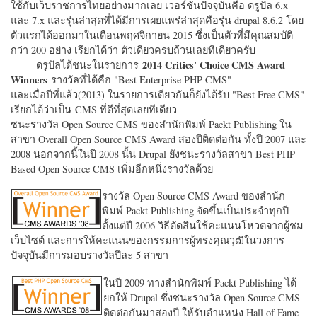
ใช้กับเว็บราชการไทยอย่างมากเลย เวอร์ชั่นปัจจุบันคือ ดรูปัล 6.x
และ 7.x และรุ่นล่าสุดที่ได้มีการเผยแพร่ล่าสุดคือรุ่น drupal 8.6.2 โดย
ตัวแรกได้ออกมาในเดือนพฤศจิกายน 2015 ซึ่งเป็นตัวที่มีคุณสมบัติ
กว่า 200 อย่าง เรียกได้ว่า ตัวเดียวครบถ้วนเลยทีเดียวครับ
2014 Critics' Choice CMS Award
ดรูปัลได้ชนะในรายการ
Winners
รางวัลที่ได้คือ "
Best Enterprise PHP CMS"
และเมื่อปีที่แล้ว(2013) ในรายการเดียวกันก็ยังได้รับ "
Best Free CMS"
เรียกได้ว่าเป็น CMS ที่ดีที่สุดเลยทีเดียว
ชนะรางวัล Open Source CMS ของสำนักพิมพ์ Packt Publishing ใน
สาขา Overall Open Source CMS Award สองปีติดต่อกัน ทั้งปี 2007 และ
2008 นอกจากนี้ในปี 2008 นั้น Drupal ยังชนะรางวัลสาขา Best PHP
Based Open Source CMS เพิ่มอีกหนึ่งรางวัลด้วย
รางวัล Open Source CMS Award ของสำนัก
พิมพ์ Packt Publishing จัดขึ้นเป็นประจำทุกปี
ตั้งแต่ปี 2006 วิธีตัดสินใช้คะแนนโหวตจากผู้ชม
เว็บไซต์ และการให้คะแนนของกรรมการผู้ทรงคุณวุฒิในวงการ
ปัจจุบันมีการมอบรางวัลปีละ 5 สาขา
ในปี 2009 ทางสำนักพิมพ์ Packt Publishing ได้
ยกให้ Drupal ซึ่งชนะรางวัล Open Source CMS
ติดต่อกันมาสองปี ให้รับตำแหน่ง Hall of Fame