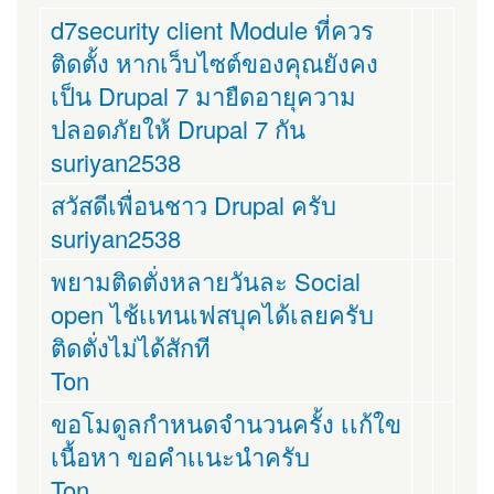
d7security client Module ที่ควร
ติดตั้ง หากเว็บไซต์ของคุณยังคง
เป็น Drupal 7 มายืดอายุความ
ปลอดภัยให้ Drupal 7 กัน
suriyan2538
สวัสดีเพื่อนชาว Drupal ครับ
suriyan2538
พยามติดตั่งหลายวันละ Social
open ไช้เเทนเฟสบุคได้เลยครับ
ติดตั่งไม่ได้สักที
Ton
ขอโมดูลกำหนดจำนวนครั้ง เเก้ใข
เนื้อหา ขอคำเเนะนำครับ
Ton