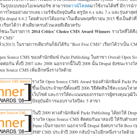
หาในรูปแบบของโอเพนซอร์ซ สามารถ
ดาวน์โหลด
มาใช้งานได้ฟรี มีการนำ
การไทยอย่างมากเลย เวอร์ชั่นปัจจุบันคือ ดรูปัล 6.x และ 7.x และรุ่นล่าสุดท
รุ่น drupal 8.6.2 โดยตัวแรกได้ออกมาในเดือนพฤศจิกายน 2015 ซึ่งเป็นตัวที่
ง เรียกได้ว่า ตัวเดียวครบถ้วนเลยทีเดียวครับ
2014 Critics' Choice CMS Award Winners
้ชนะในรายการ
รางวัลที่ได้คื
HP CMS"
แล้ว(2013) ในรายการเดียวกันก็ยังได้รับ "
Best Free CMS" เรียกได้ว่าเป็น CMS 
en Source CMS ของสำนักพิมพ์ Packt Publishing ในสาขา Overall Open S
ดต่อกัน ทั้งปี 2007 และ 2008 นอกจากนี้ในปี 2008 นั้น Drupal ยังชนะรางว
en Source CMS เพิ่มอีกหนึ่งรางวัลด้วย
รางวัล Open Source CMS Award ของสำนักพิมพ์ Packt Pub
ขึ้นเป็นประจำทุกปีตั้งแต่ปี 2006 วิธีตัดสินใช้คะแนนโหว
เว็บไซต์ และการให้คะแนนของกรรมการผู้ทรงคุณวุฒิ
ปัจจุบันมีการมอบรางวัลปีละ 5 สาขา
ในปี 2009 ทางสำนักพิมพ์ Packt Publishing ได้ยกให้ Drup
รางวัล Open Source CMS ติดต่อกันมาสองปี ให้รับตำแหน่
Fame เป็นรายแรก นอกจากนี้ Drupal ยังตบรางวัล Best O
PHP CMS ประจำปี 2009 กลับบ้านไปอีกหนึ่งรางวัลด้วย