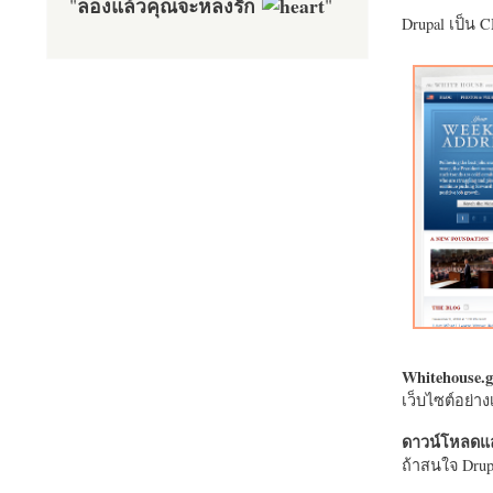
ลองแล้วคุณจะหลงรัก
"
"
Drupal เป็น 
Whitehouse.g
เว็บไซต์อย่
ดาวน์โหลดแล
ถ้าสนใจ Drupa