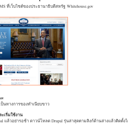
CMS ที่เว็บไซต์ของประธานาธิบดีสหรัฐ Whitehouse.gov
ov
างเป็นทางการของทำเนียบขาว
ะเริ่มใช้งาน
l แล้วอย่ารอช้า ดาวน์โหลด Drupal รุ่นล่าสุดตามลิงก์ด้านล่างแล้วติดตั้งได