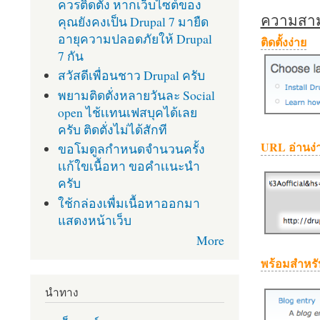
ควรติดตั้ง หากเว็บไซต์ของ
ความสามา
คุณยังคงเป็น Drupal 7 มายืด
อายุความปลอดภัยให้ Drupal
ติดตั้งง่าย
7 กัน
สวัสดีเพื่อนชาว Drupal ครับ
พยามติดตั่งหลายวันละ Social
open ไช้เเทนเฟสบุคได้เลย
ครับ ติดตั่งไม่ได้สักที
URL อ่านง่
ขอโมดูลกำหนดจำนวนครั้ง
เเก้ใขเนื้อหา ขอคำเเนะนำ
ครับ
ใช้กล่องเพื่มเนื้อหาออกมา
แสดงหน้าเว็บ
More
พร้อมสำหรั
นำทาง