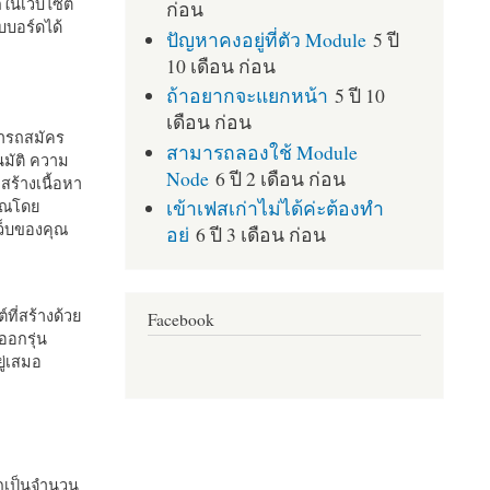
กในเว็บไซต์
ก่อน
บอร์ดได้
ปัญหาคงอยู่ที่ตัว Module
5 ปี
10 เดือน ก่อน
ถ้าอยากจะแยกหน้า
5 ปี 10
เดือน ก่อน
มารถสมัคร
สามารถลองใช้ Module
มัติ ความ
Node
6 ปี 2 เดือน ก่อน
สร้างเนื้อหา
เข้าเฟสเก่าไม่ได้ค่ะต้องทำ
คุณโดย
เว็บของคุณ
อย่
6 ปี 3 เดือน ก่อน
ที่สร้างด้วย
Facebook
ออกรุ่น
ู่เสมอ
กเป็นจำนวน