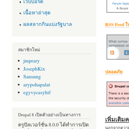
เว็บบอร์ด
เนื้อหาล่าสุด
ผลสลากกินแบ่งรัฐบาล
RSS Feed ใ
สมาชิกใหม่
jmprary
JosephKix
ปลอดภัย
Sansnng
arypohapalat
egyvycasyhif
Drupal 8 เปิดตัวอย่างเป็นทางการ
เพิ่มเติ
ดรูปัลเวอร์ชั่น 8.0.0 ได้ทำการเปิด
นอกจากความส