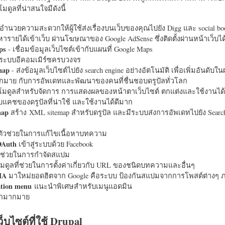
มดูลที่น่าสนใจมีดังนี้
อำนวยความสะดวกให้ผู้ใช้ส่งเรื่องบนเว็บของคุณไปยัง Digg และ social bo
หารายได้เข้าเว็บ ผ่านโฆษณาของ Google AdSense ซึ่งติดตั้งผ่านหน้าเว็บ
ps
- เชื่อมข้อมูลเว็บไซต์เข้ากับแผนที่ Google Maps
ระบบอีคอมเมิร์ซครบวงจร
map
- ส่งข้อมูลเว็บไซต์ไปยัง search engine อย่างอัตโนมัติ เพื่อเพิ่มอันดั
มากมาย กับการอัพเดทและพัฒนาของคนที่ชื่นชอบดรูปัลทั่วโลก
นโมดูลสำหรับจัดการ การแสดงผลของหน้าตาเว็บไซต์ ตกแต่งและใช้งานได้
แคชของดรูปัลที่น่าใช้ และใช้งานได้ดีมาก
map
สร้าง XML sitemap สำหรับดรูปัล และมีระบบส่งการอัพเดทไปยัง Search
ัวช่วยในการแก้ไขเนื้อหาบทความ
OAuth
เข้าสู่ระบบด้วย Facebook
วช่วยในการกำจัดสแปม
มดูลที่ช่วยในการตั้งค่าเกี่ยวกับ URL ของชนิดบทความและอื่นๆ
HA
มาใหม่ยอดฮิตจาก Google คือระบบ ป้องกันสแปมจากการโพสต์ต่างๆ ภ
ation menu
แนะนำพิเศษสำหรับเมนูแอดมิน
อีกมากมาย
ว็บไซต์ที่ใช้ Drupal