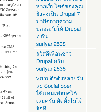
ระบบดรูปัลมา
หากเว็บไซต์ของคุณ
ี่ได้มีการเผย
ยังคงเป็น Drupal 7
มีคุณสมบัติ
มายืดอายุความ
อ "
Best
ปลอดภัยให้ Drupal
7 กัน
ที่ดีที่สุดเลย
suriyan2538
ource CMS
ัลสาขา Best
สวัสดีเพื่อนชาว
Drupal ครับ
lishing จัด
suriyan2538
ตจากผู้ชม
พยามติดตั่งหลายวัน
ในวงการ
ละ Social open
ไช้เเทนเฟสบุคได้
al ซึ่งชนะ
ง Hall of
เลยครับ ติดตั่งไม่ได้
pen Source
สักที