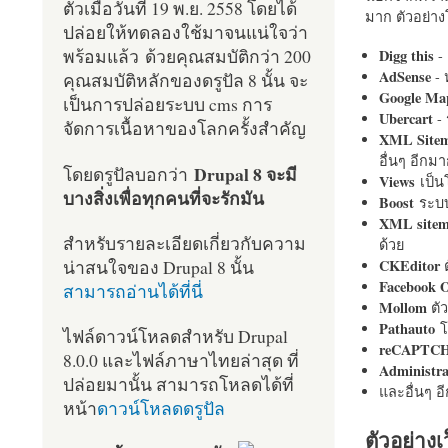
ตัวเมื่อวันที่ 19 พ.ย. 2558 โดยได้
มาก ตัวอย่างโ
ปล่อยให้ทดลองใช้มาจนแน่ใจว่า
พร้อมแล้ว ด้วยคุณสมบัติกว่า 200
Digg this
- 
AdSense
- 
คุณสมบัติหลักของดรูปัล 8 นั้น จะ
Google Ma
เป็นการปล่อยระบบ cms การ
Ubercart
- 
จัดการเนื้อหาของโลกครั้งสำคัญ
XML Site
อื่นๆ อีก
Drupal 8 จะมี
โดยดรูปัลบอกว่า
Views
เป็
บางสิ่งเพื่อทุกคนที่จะรักมัน
Boost
ระบบ
XML site
สำหรับรายละเอียดเกี่ยวกับความ
ด้วย
น่าสนใจของ Drupal 8 นั้น
CKEditor
ต
Facebook 
สามารถอ่านได้ที่นี่
Mollom
ตั
Pathauto
โ
ไฟล์ดาวน์โหลดสำหรับ Drupal
reCAPTC
8.0.0 และไฟล์ภาษาไทยล่าสุด ที่
Administr
ปล่อยมานั้น สามารถโหลดได้ที่
และอื่นๆ 
หน้า
ดาวน์โหลดดรูปัล
ตัวอย่างเ