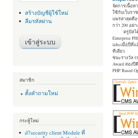
จัดการเนื้อ
สร้างบัญชีผู้ใช้ใหม่
ใช้กับเว็บราช
แพร่ล่าสุดคือ
ลืมรหัสผ่าน
กว่า 200 อย่า
ดรูปัลได
Enterprise P
และเมื่อปีที่
ทีเดียว
ชนะรางวัล Op
Award สองปีติ
PHP Based Op
สมาชิก
ตั้งคำถามใหม่
กระทู้ใหม่
d7security client Module ที่