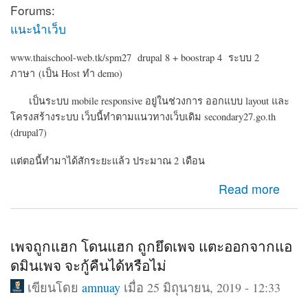
Forums:
แนะนำเว็บ
www.thaischool-web.tk/spm27 drupal 8 + boostrap 4 ระบบ 2
ภาษา (เป็น Host ทำ demo)
เป็นระบบ mobile responsive อยู่ในช่วงการ ออกแบบ layout และ
โครงสร้างระบบ เว็บนี้ทำตามแนวทางเว็บเดิม secondary27.go.th
(drupal7)
แต่ตอนี้ทำมาได้สักระยะแล้ว ประมาณ 2 เดือน
about Drupal 8 ระบบเครือข่ายสมาชิก ข่าวประชาสัมพันธ์
Read more
สำนักงานเขต
เพจถูกแฮก โดนแฮก ถูกยึดเพจ แตะออกจากแอ
ดมินเพจ จะกู้คืนได้หรือไม่
เขียนโดย
amnuay
เมื่อ 25 มิถุนายน, 2019 - 12:33