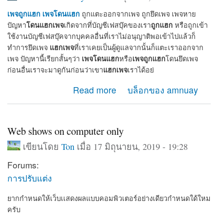
เพจถูกแฮก
เพจโดนแฮก
ถูกแตะออกจากเพจ ถูกยึดเพจ เพจหาย
โดนแฮกเพจ
ถูกแฮก
ปัญหา
เกิดจากที่บัญชีเฟสบุ๊คของเรา
หรือถูกเข้า
ใช้งานบัญชีเฟสบุ๊คจากบุคคลอื่นที่เราไม่อนุญาติพอเข้าไปแล้วก็
แฮกเพจ
ทำการยึดเพจ
ที่เราเคยเป็นผู้ดูแลจากนั้นก็แตะเราออกจาก
เพจโดนแฮก
เพจถูกแฮก
เพจ ปัญหานี้เรียกสั้นๆว่า
หรือ
โดนยึดเพจ
แฮกเพจ
ก่อนอื่นเราจะมาดูกันก่อนว่าเขา
เราได้อย่
about เมื่อเพจโดนแฮก เพจถูกแฮก จะกู้เพจคืนได้อย่างไร
Read more
บล็อกของ amnuay
Web shows on computer only
เขียนโดย
Ton
เมื่อ 17 มิถุนายน, 2019 - 19:28
Forums:
การปรับแต่ง
ยากกำหนดให้เว็บเเสดงผลแบบคอมพิวเตอร์อย่างเดียวกำหนดใด้ใหม
ครับ