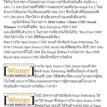
ใช้กับเว็บราชการไทยอย่างมากเลย เวอร์ชั่นปัจจุบันคือ ดรูปัล 6.x
และ 7.x และรุ่นล่าสุดที่ได้มีการเผยแพร่ล่าสุดคือรุ่น drupal 8.6.2 โดย
ตัวแรกได้ออกมาในเดือนพฤศจิกายน 2015 ซึ่งเป็นตัวที่มีคุณสมบัติ
กว่า 200 อย่าง เรียกได้ว่า ตัวเดียวครบถ้วนเลยทีเดียวครับ
2014 Critics' Choice CMS Award
ดรูปัลได้ชนะในรายการ
Winners
รางวัลที่ได้คือ "
Best Enterprise PHP CMS"
และเมื่อปีที่แล้ว(2013) ในรายการเดียวกันก็ยังได้รับ "
Best Free CMS"
เรียกได้ว่าเป็น CMS ที่ดีที่สุดเลยทีเดียว
ชนะรางวัล Open Source CMS ของสำนักพิมพ์ Packt Publishing ใน
สาขา Overall Open Source CMS Award สองปีติดต่อกัน ทั้งปี 2007 และ
2008 นอกจากนี้ในปี 2008 นั้น Drupal ยังชนะรางวัลสาขา Best PHP
Based Open Source CMS เพิ่มอีกหนึ่งรางวัลด้วย
รางวัล Open Source CMS Award ของสำนัก
พิมพ์ Packt Publishing จัดขึ้นเป็นประจำทุกปี
ตั้งแต่ปี 2006 วิธีตัดสินใช้คะแนนโหวตจากผู้ชม
เว็บไซต์ และการให้คะแนนของกรรมการผู้ทรงคุณวุฒิในวงการ
ปัจจุบันมีการมอบรางวัลปีละ 5 สาขา
ในปี 2009 ทางสำนักพิมพ์ Packt Publishing ได้
ยกให้ Drupal ซึ่งชนะรางวัล Open Source CMS
ติดต่อกันมาสองปี ให้รับตำแหน่ง Hall of Fame