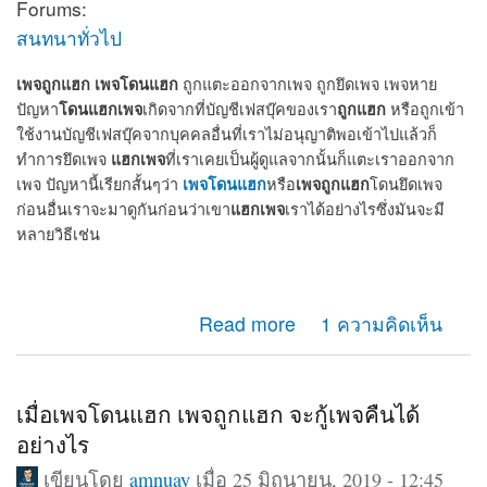
Forums:
สนทนาทั่วไป
เพจถูกแฮก
เพจโดนแฮก
ถูกแตะออกจากเพจ ถูกยึดเพจ เพจหาย
โดนแฮกเพจ
ถูกแฮก
ปัญหา
เกิดจากที่บัญชีเฟสบุ๊คของเรา
หรือถูกเข้า
ใช้งานบัญชีเฟสบุ๊คจากบุคคลอื่นที่เราไม่อนุญาติพอเข้าไปแล้วก็
แฮกเพจ
ทำการยึดเพจ
ที่เราเคยเป็นผู้ดูแลจากนั้นก็แตะเราออกจาก
เพจโดนแฮก
เพจถูกแฮก
เพจ ปัญหานี้เรียกสั้นๆว่า
หรือ
โดนยึดเพจ
แฮกเพจ
ก่อนอื่นเราจะมาดูกันก่อนว่าเขา
เราได้อย่างไรซึ่งมันจะมี
หลายวิธีเช่น
about เพจถูกแฮก โดนแฮก ถูกยึดเพจ แตะออกจากแอดมิน
Read more
1 ความคิดเห็น
เพจ จะกู้คืนได้หรือไม่
เมื่อเพจโดนแฮก เพจถูกแฮก จะกู้เพจคืนได้
อย่างไร
เขียนโดย
amnuay
เมื่อ 25 มิถุนายน, 2019 - 12:45