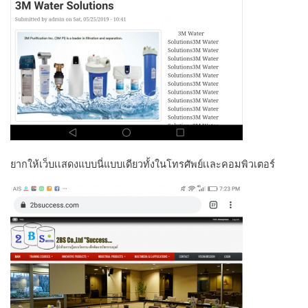
ยากให้เว็บเเสดงแบบนี่แบบเดียวทั้งในโทรศัพย์เเละคอมพิวเตอร์