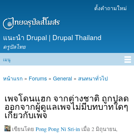
ข้าม
ตั้งคำถามใหม่
เมนูรอง
ไปยัง
เนื้อหา
หลัก
แนะนำ Drupal | Drupal Thailand
ดรูปัลไทย
เมนู
Main menu
หน้าแรก
»
Forums
»
General
»
สนทนาทั่วไป
คุณอยู่ที่นี่
เพจโดนแฮก จากต่างชาติ ถูกปลด
ออกจากผู้ดูแลเพจไม่มีบทบาทใดๆ
เกี่ยวกับเพจ
เขียนโดย
Pong Pong Ni Sri-in
เมื่อ 2 มิถุนายน,