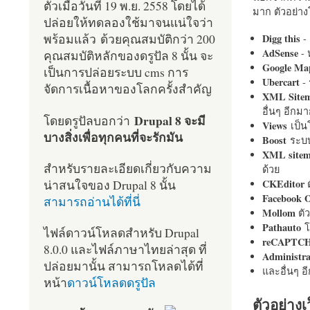
ตัวเมื่อวันที่ 19 พ.ย. 2558 โดยได้
มาก ตัวอย่างโ
ปล่อยให้ทดลองใช้มาจนแน่ใจว่า
พร้อมแล้ว ด้วยคุณสมบัติกว่า 200
Digg this
- 
AdSense
- 
คุณสมบัติหลักของดรูปัล 8 นั้น จะ
Google Ma
เป็นการปล่อยระบบ cms การ
Ubercart
- 
จัดการเนื้อหาของโลกครั้งสำคัญ
XML Site
อื่นๆ อีก
Drupal 8 จะมี
โดยดรูปัลบอกว่า
Views
เป็
บางสิ่งเพื่อทุกคนที่จะรักมัน
Boost
ระบบ
XML site
สำหรับรายละเอียดเกี่ยวกับความ
ด้วย
น่าสนใจของ Drupal 8 นั้น
CKEditor
ต
Facebook 
สามารถอ่านได้ที่นี่
Mollom
ตั
Pathauto
โ
ไฟล์ดาวน์โหลดสำหรับ Drupal
reCAPTC
8.0.0 และไฟล์ภาษาไทยล่าสุด ที่
Administr
ปล่อยมานั้น สามารถโหลดได้ที่
และอื่นๆ 
หน้า
ดาวน์โหลดดรูปัล
ตัวอย่างเ