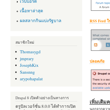
เว็บบอร์ด
เนื้อหาล่าสุด
ผลสลากกินแบ่งรัฐบาล
RSS Feed ใ
สมาชิกใหม่
Thomasygd
jmprary
ปลอดภัย
JosephKix
Sansnng
arypohapalat
Drupal 8 เปิดตัวอย่างเป็นทางการ
เพิ่มเติ
ดรูปัลเวอร์ชั่น 8.0.0 ได้ทำการเปิด
นอกจากความส