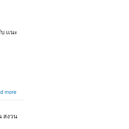
ับ เเนะ
เนะนำหน่อย
d more
ัน สงวน