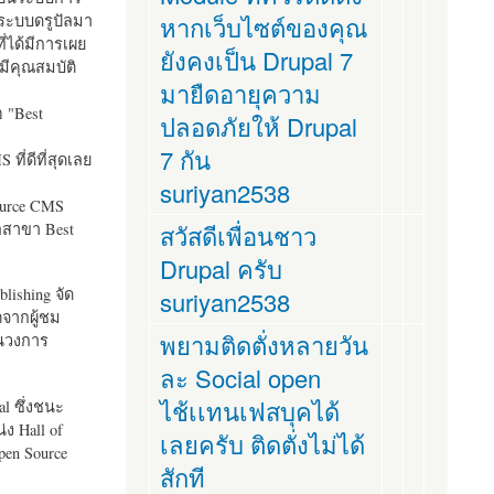
ระบบดรูปัลมา
หากเว็บไซต์ของคุณ
ี่ได้มีการเผย
ยังคงเป็น Drupal 7
มีคุณสมบัติ
มายืดอายุความ
อ "
Best
ปลอดภัยให้ Drupal
7 กัน
ที่ดีที่สุดเลย
suriyan2538
ource CMS
ัลสาขา Best
สวัสดีเพื่อนชาว
Drupal ครับ
lishing จัด
suriyan2538
ตจากผู้ชม
พยามติดตั่งหลายวัน
ในวงการ
ละ Social open
ไช้เเทนเฟสบุคได้
al ซึ่งชนะ
ง Hall of
เลยครับ ติดตั่งไม่ได้
pen Source
สักที