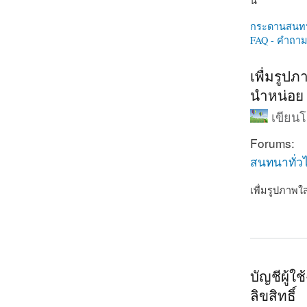
นี่
กระดานสนท
FAQ - คำถามท
เพื่มรูป
นำหน่อย
เขียน
Forums:
สนทนาทั่ว
เพื่มรูปภาพใ
about เพื่ม
บัญชีผู้
ลิขสิทธิ์