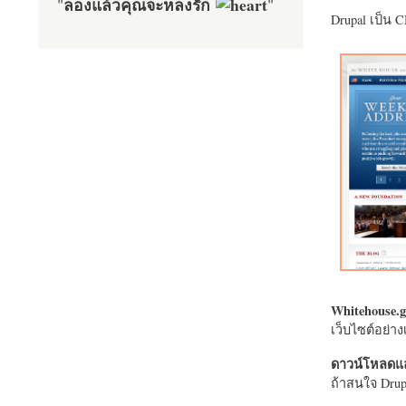
ลองแล้วคุณจะหลงรัก
"
"
Drupal เป็น 
Whitehouse.g
เว็บไซต์อย่
ดาวน์โหลดแล
ถ้าสนใจ Drupa