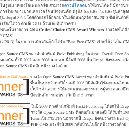
หาในรูปแบบของโอเพนซอร์ซ สามารถ
ดาวน์โหลด
มาใช้งานได้ฟรี มีการนำ
การไทยอย่างมากเลย เวอร์ชั่นปัจจุบันคือ ดรูปัล 6.x และ 7.x และรุ่นล่าสุดท
รุ่น drupal 8.6.2 โดยตัวแรกได้ออกมาในเดือนพฤศจิกายน 2015 ซึ่งเป็นตัวที่
ง เรียกได้ว่า ตัวเดียวครบถ้วนเลยทีเดียวครับ
2014 Critics' Choice CMS Award Winners
้ชนะในรายการ
รางวัลที่ได้คื
HP CMS"
แล้ว(2013) ในรายการเดียวกันก็ยังได้รับ "
Best Free CMS" เรียกได้ว่าเป็น CMS 
en Source CMS ของสำนักพิมพ์ Packt Publishing ในสาขา Overall Open S
ดต่อกัน ทั้งปี 2007 และ 2008 นอกจากนี้ในปี 2008 นั้น Drupal ยังชนะรางว
en Source CMS เพิ่มอีกหนึ่งรางวัลด้วย
รางวัล Open Source CMS Award ของสำนักพิมพ์ Packt Pub
ขึ้นเป็นประจำทุกปีตั้งแต่ปี 2006 วิธีตัดสินใช้คะแนนโหว
เว็บไซต์ และการให้คะแนนของกรรมการผู้ทรงคุณวุฒิ
ปัจจุบันมีการมอบรางวัลปีละ 5 สาขา
ในปี 2009 ทางสำนักพิมพ์ Packt Publishing ได้ยกให้ Drup
รางวัล Open Source CMS ติดต่อกันมาสองปี ให้รับตำแหน่
Fame เป็นรายแรก นอกจากนี้ Drupal ยังตบรางวัล Best O
PHP CMS ประจำปี 2009 กลับบ้านไปอีกหนึ่งรางวัลด้วย