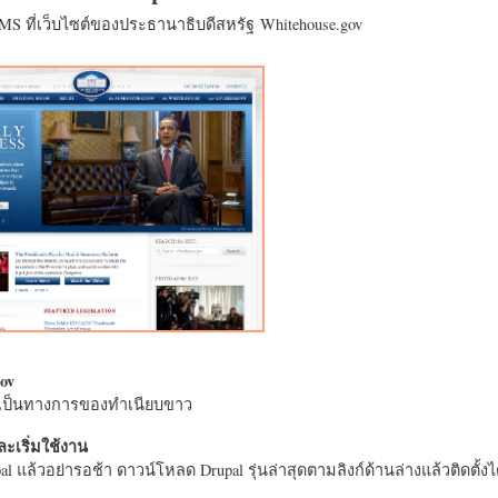
CMS ที่เว็บไซต์ของประธานาธิบดีสหรัฐ Whitehouse.gov
ov
างเป็นทางการของทำเนียบขาว
ะเริ่มใช้งาน
l แล้วอย่ารอช้า ดาวน์โหลด Drupal รุ่นล่าสุดตามลิงก์ด้านล่างแล้วติดตั้งได