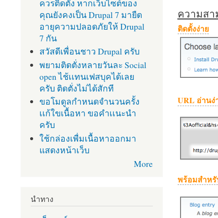
ควรติดตั้ง หากเว็บไซต์ของ
ความสามา
คุณยังคงเป็น Drupal 7 มายืด
อายุความปลอดภัยให้ Drupal
ติดตั้งง่าย
7 กัน
สวัสดีเพื่อนชาว Drupal ครับ
พยามติดตั่งหลายวันละ Social
open ไช้เเทนเฟสบุคได้เลย
ครับ ติดตั่งไม่ได้สักที
URL อ่านง่
ขอโมดูลกำหนดจำนวนครั้ง
เเก้ใขเนื้อหา ขอคำเเนะนำ
ครับ
ใช้กล่องเพื่มเนื้อหาออกมา
แสดงหน้าเว็บ
More
พร้อมสำหรั
นำทาง