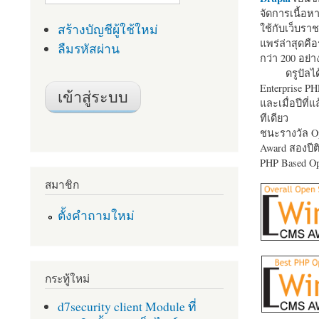
จัดการเนื้อ
สร้างบัญชีผู้ใช้ใหม่
ใช้กับเว็บราช
แพร่ล่าสุดคือ
ลืมรหัสผ่าน
กว่า 200 อย่า
ดรูปัลได
Enterprise P
และเมื่อปีที่
ทีเดียว
ชนะรางวัล Op
Award สองปีติ
PHP Based Op
สมาชิก
ตั้งคำถามใหม่
กระทู้ใหม่
d7security client Module ที่