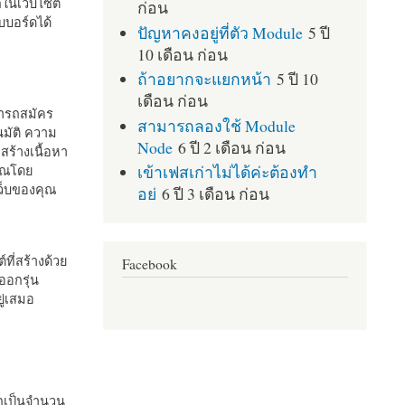
กในเว็บไซต์
ก่อน
บอร์ดได้
ปัญหาคงอยู่ที่ตัว Module
5 ปี
10 เดือน ก่อน
ถ้าอยากจะแยกหน้า
5 ปี 10
เดือน ก่อน
มารถสมัคร
สามารถลองใช้ Module
มัติ ความ
Node
6 ปี 2 เดือน ก่อน
สร้างเนื้อหา
เข้าเฟสเก่าไม่ได้ค่ะต้องทำ
คุณโดย
เว็บของคุณ
อย่
6 ปี 3 เดือน ก่อน
ที่สร้างด้วย
Facebook
ออกรุ่น
ู่เสมอ
กเป็นจำนวน