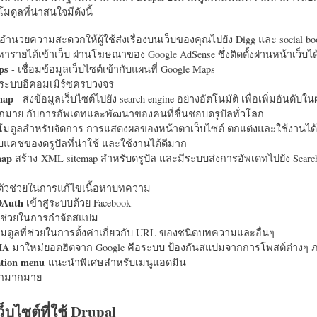
มดูลที่น่าสนใจมีดังนี้
อำนวยความสะดวกให้ผู้ใช้ส่งเรื่องบนเว็บของคุณไปยัง Digg และ social bo
หารายได้เข้าเว็บ ผ่านโฆษณาของ Google AdSense ซึ่งติดตั้งผ่านหน้าเว็บ
ps
- เชื่อมข้อมูลเว็บไซต์เข้ากับแผนที่ Google Maps
ระบบอีคอมเมิร์ซครบวงจร
map
- ส่งข้อมูลเว็บไซต์ไปยัง search engine อย่างอัตโนมัติ เพื่อเพิ่มอันดั
มากมาย กับการอัพเดทและพัฒนาของคนที่ชื่นชอบดรูปัลทั่วโลก
นโมดูลสำหรับจัดการ การแสดงผลของหน้าตาเว็บไซต์ ตกแต่งและใช้งานได้
แคชของดรูปัลที่น่าใช้ และใช้งานได้ดีมาก
map
สร้าง XML sitemap สำหรับดรูปัล และมีระบบส่งการอัพเดทไปยัง Search
ัวช่วยในการแก้ไขเนื้อหาบทความ
OAuth
เข้าสู่ระบบด้วย Facebook
วช่วยในการกำจัดสแปม
มดูลที่ช่วยในการตั้งค่าเกี่ยวกับ URL ของชนิดบทความและอื่นๆ
HA
มาใหม่ยอดฮิตจาก Google คือระบบ ป้องกันสแปมจากการโพสต์ต่างๆ ภ
ation menu
แนะนำพิเศษสำหรับเมนูแอดมิน
อีกมากมาย
ว็บไซต์ที่ใช้ Drupal