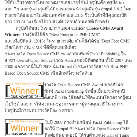
ใช้กับเว็บราชการไทยอย่างมากเลย เวอร์ชั่นปัจจุบันคือ ดรูปัล 6.x
และ 7.x และรุ่นล่าสุดที่ได้มีการเผยแพร่ล่าสุดคือรุ่น drupal 8.6.2 โดย
ตัวแรกได้ออกมาในเดือนพฤศจิกายน 2015 ซึ่งเป็นตัวที่มีคุณสมบัติ
กว่า 200 อย่าง เรียกได้ว่า ตัวเดียวครบถ้วนเลยทีเดียวครับ
2014 Critics' Choice CMS Award
ดรูปัลได้ชนะในรายการ
Winners
รางวัลที่ได้คือ "
Best Enterprise PHP CMS"
และเมื่อปีที่แล้ว(2013) ในรายการเดียวกันก็ยังได้รับ "
Best Free CMS"
เรียกได้ว่าเป็น CMS ที่ดีที่สุดเลยทีเดียว
ชนะรางวัล Open Source CMS ของสำนักพิมพ์ Packt Publishing ใน
สาขา Overall Open Source CMS Award สองปีติดต่อกัน ทั้งปี 2007 และ
2008 นอกจากนี้ในปี 2008 นั้น Drupal ยังชนะรางวัลสาขา Best PHP
Based Open Source CMS เพิ่มอีกหนึ่งรางวัลด้วย
รางวัล Open Source CMS Award ของสำนัก
พิมพ์ Packt Publishing จัดขึ้นเป็นประจำทุกปี
ตั้งแต่ปี 2006 วิธีตัดสินใช้คะแนนโหวตจากผู้ชม
เว็บไซต์ และการให้คะแนนของกรรมการผู้ทรงคุณวุฒิในวงการ
ปัจจุบันมีการมอบรางวัลปีละ 5 สาขา
ในปี 2009 ทางสำนักพิมพ์ Packt Publishing ได้
ยกให้ Drupal ซึ่งชนะรางวัล Open Source CMS
ติดต่อกันมาสองปี ให้รับตำแหน่ง Hall of Fame