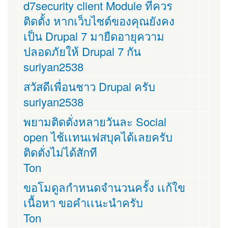
d7security client Module ที่ควร
ติดตั้ง หากเว็บไซต์ของคุณยังคง
เป็น Drupal 7 มายืดอายุความ
ปลอดภัยให้ Drupal 7 กัน
suriyan2538
สวัสดีเพื่อนชาว Drupal ครับ
suriyan2538
พยามติดตั่งหลายวันละ Social
open ไช้เเทนเฟสบุคได้เลยครับ
ติดตั่งไม่ได้สักที
Ton
ขอโมดูลกำหนดจำนวนครั้ง เเก้ใข
เนื้อหา ขอคำเเนะนำครับ
Ton