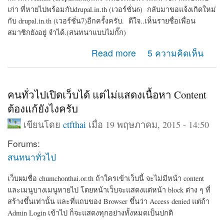
เก่า ที่หายไปพร้อมกับdrupal.in.th (เวอร์ชั่น6) กลับมาขอแจ้งเกิดใหม่
กับ drupal.in.th (เวอร์ชั่น7)อีกครั้งครับ. ดีใจ..เห็นรายชื่อเพื่อน
สมาชิกยังอยู่ จำได้.(สนทนาแบบไม่กั๊ก)
about ฝากเว็บไซต์ สไตล์แนวโรงเรียน ด้วยDrupal7
Read more
5 ความคิดเห็น
คนทั่วไปเปิดเว็บได้ แต่ไม่แสดงเนื้อหา Content
ต้องแก้ยังไงครับ
เขียนโดย
ctfthai
เมื่อ 19 พฤษภาคม, 2015 - 14:50
Forums:
สนทนาทั่วไป
เว็บผมชื่อ chumchonthai.or.th ถ้าใครเข้าเว็บนี้ จะไม่มีหน้า content
และเมนูบางเมนูหายไป โดยหน้าเว็บจะแสดงแต่หน้า block ต่าง ๆ ที่
สร้างขึ้นเท่านั้น และที่แถบของ Browser ขึ้นว่า Access denied แต่ถ้า
Admin Login เข้าไป ก็จะแสดงทุกอย่างทั้งหมดเป็นปกติ