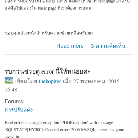
ต้องการมั้ยครับ เหมือนกับเวลาเราตั้งค่าให้โชว์ที่ frontpage อ่าครับ
แต่คือไปแสดงใน basic page ที่เราต้องการแทน
ขอบคุณล่วงหน้าสำหรับความช่วยเหลือครับผม
about Article กับ Basic Page
Read more
3 ความคิดเห็น
รบกวนช่วยดู error นี้ให้หน่อยค่ะ
เขียนโดย
thekopites
เมื่อ 27 พฤษภาคม, 2015 -
16:48
Forums:
การปรับแต่ง
Fatal error: Uncaught exception 'PDOException' with message
'SQLSTATE[HY000]: General error: 2006 MySQL server has gone
away' in