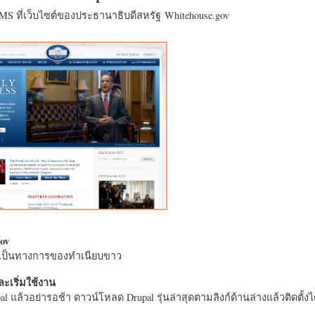
CMS ที่เว็บไซต์ของประธานาธิบดีสหรัฐ Whitehouse.gov
ov
างเป็นทางการของทำเนียบขาว
ะเริ่มใช้งาน
l แล้วอย่ารอช้า ดาวน์โหลด Drupal รุ่นล่าสุดตามลิงก์ด้านล่างแล้วติดตั้งได