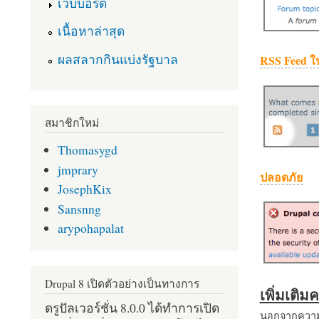
เว็บบอร์ด
เนื้อหาล่าสุด
ผลสลากกินแบ่งรัฐบาล
RSS Feed ใ
สมาชิกใหม่
Thomasygd
jmprary
ปลอดภัย
JosephKix
Sansnng
arypohapalat
Drupal 8 เปิดตัวอย่างเป็นทางการ
เพิ่มเติ
ดรูปัลเวอร์ชั่น 8.0.0 ได้ทำการเปิด
นอกจากความส