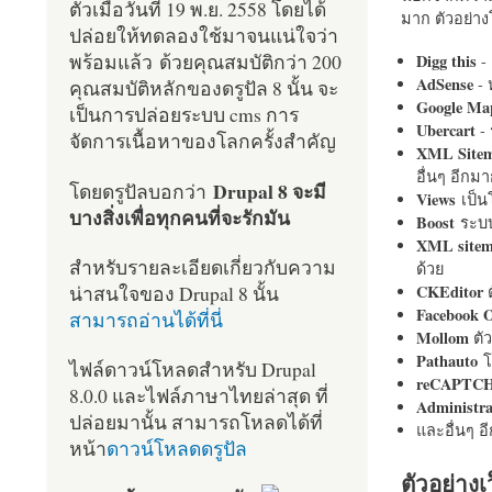
ตัวเมื่อวันที่ 19 พ.ย. 2558 โดยได้
มาก ตัวอย่างโ
ปล่อยให้ทดลองใช้มาจนแน่ใจว่า
พร้อมแล้ว ด้วยคุณสมบัติกว่า 200
Digg this
- 
AdSense
- 
คุณสมบัติหลักของดรูปัล 8 นั้น จะ
Google Ma
เป็นการปล่อยระบบ cms การ
Ubercart
- 
จัดการเนื้อหาของโลกครั้งสำคัญ
XML Site
อื่นๆ อีก
Drupal 8 จะมี
โดยดรูปัลบอกว่า
Views
เป็
บางสิ่งเพื่อทุกคนที่จะรักมัน
Boost
ระบบ
XML site
สำหรับรายละเอียดเกี่ยวกับความ
ด้วย
น่าสนใจของ Drupal 8 นั้น
CKEditor
ต
Facebook 
สามารถอ่านได้ที่นี่
Mollom
ตั
Pathauto
โ
ไฟล์ดาวน์โหลดสำหรับ Drupal
reCAPTC
8.0.0 และไฟล์ภาษาไทยล่าสุด ที่
Administr
ปล่อยมานั้น สามารถโหลดได้ที่
และอื่นๆ 
หน้า
ดาวน์โหลดดรูปัล
ตัวอย่างเ