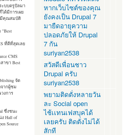
ระบบดรูปัลมา
หากเว็บไซต์ของคุณ
ี่ได้มีการเผย
ยังคงเป็น Drupal 7
มีคุณสมบัติ
มายืดอายุความ
อ "
Best
ปลอดภัยให้ Drupal
7 กัน
ที่ดีที่สุดเลย
suriyan2538
ource CMS
ัลสาขา Best
สวัสดีเพื่อนชาว
Drupal ครับ
lishing จัด
suriyan2538
ตจากผู้ชม
พยามติดตั่งหลายวัน
ในวงการ
ละ Social open
ไช้เเทนเฟสบุคได้
al ซึ่งชนะ
ง Hall of
เลยครับ ติดตั่งไม่ได้
pen Source
สักที