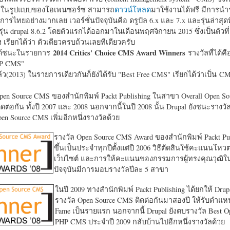
หาในรูปแบบของโอเพนซอร์ซ สามารถ
ดาวน์โหลด
มาใช้งานได้ฟรี มีการนำ
การไทยอย่างมากเลย เวอร์ชั่นปัจจุบันคือ ดรูปัล 6.x และ 7.x และรุ่นล่าสุดท
รุ่น drupal 8.6.2 โดยตัวแรกได้ออกมาในเดือนพฤศจิกายน 2015 ซึ่งเป็นตัวที่
ง เรียกได้ว่า ตัวเดียวครบถ้วนเลยทีเดียวครับ
2014 Critics' Choice CMS Award Winners
้ชนะในรายการ
รางวัลที่ได้คื
HP CMS"
แล้ว(2013) ในรายการเดียวกันก็ยังได้รับ "
Best Free CMS" เรียกได้ว่าเป็น CMS 
en Source CMS ของสำนักพิมพ์ Packt Publishing ในสาขา Overall Open S
ดต่อกัน ทั้งปี 2007 และ 2008 นอกจากนี้ในปี 2008 นั้น Drupal ยังชนะรางว
en Source CMS เพิ่มอีกหนึ่งรางวัลด้วย
รางวัล Open Source CMS Award ของสำนักพิมพ์ Packt Pub
ขึ้นเป็นประจำทุกปีตั้งแต่ปี 2006 วิธีตัดสินใช้คะแนนโหว
เว็บไซต์ และการให้คะแนนของกรรมการผู้ทรงคุณวุฒิ
ปัจจุบันมีการมอบรางวัลปีละ 5 สาขา
ในปี 2009 ทางสำนักพิมพ์ Packt Publishing ได้ยกให้ Drup
รางวัล Open Source CMS ติดต่อกันมาสองปี ให้รับตำแหน่
Fame เป็นรายแรก นอกจากนี้ Drupal ยังตบรางวัล Best O
PHP CMS ประจำปี 2009 กลับบ้านไปอีกหนึ่งรางวัลด้วย