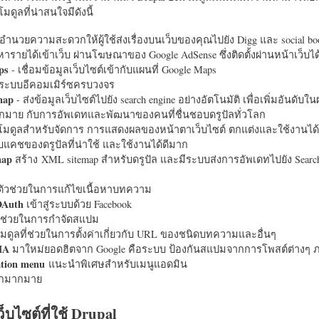
มดูลที่น่าสนใจมีดังนี้
อำนวยความสะดวกให้ผู้ใช้ส่งเรื่องบนเว็บของคุณไปยัง Digg และ social bo
หารายได้เข้าเว็บ ผ่านโฆษณาของ Google AdSense ซึ่งติดตั้งผ่านหน้าเว็บ
ps
- เชื่อมข้อมูลเว็บไซต์เข้ากับแผนที่ Google Maps
ระบบอีคอมเมิร์ซครบวงจร
map
- ส่งข้อมูลเว็บไซต์ไปยัง search engine อย่างอัตโนมัติ เพื่อเพิ่มอันดั
มากมาย กับการอัพเดทและพัฒนาของคนที่ชื่นชอบดรูปัลทั่วโลก
นโมดูลสำหรับจัดการ การแสดงผลของหน้าตาเว็บไซต์ ตกแต่งและใช้งานได้
แคชของดรูปัลที่น่าใช้ และใช้งานได้ดีมาก
map
สร้าง XML sitemap สำหรับดรูปัล และมีระบบส่งการอัพเดทไปยัง Search
ัวช่วยในการแก้ไขเนื้อหาบทความ
OAuth
เข้าสู่ระบบด้วย Facebook
วช่วยในการกำจัดสแปม
มดูลที่ช่วยในการตั้งค่าเกี่ยวกับ URL ของชนิดบทความและอื่นๆ
HA
มาใหม่ยอดฮิตจาก Google คือระบบ ป้องกันสแปมจากการโพสต์ต่างๆ ภ
ation menu
แนะนำพิเศษสำหรับเมนูแอดมิน
อีกมากมาย
ว็บไซต์ที่ใช้ Drupal