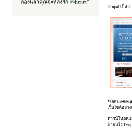
ลองแล้วคุณจะหลงรัก
"
"
Drupal เป็น 
Whitehouse.g
เว็บไซต์อย่
ดาวน์โหลดแล
ถ้าสนใจ Drupa