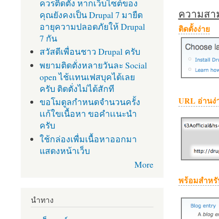
ควรติดตั้ง หากเว็บไซต์ของ
ความสามา
คุณยังคงเป็น Drupal 7 มายืด
อายุความปลอดภัยให้ Drupal
ติดตั้งง่าย
7 กัน
สวัสดีเพื่อนชาว Drupal ครับ
พยามติดตั่งหลายวันละ Social
open ไช้เเทนเฟสบุคได้เลย
ครับ ติดตั่งไม่ได้สักที
URL อ่านง่
ขอโมดูลกำหนดจำนวนครั้ง
เเก้ใขเนื้อหา ขอคำเเนะนำ
ครับ
ใช้กล่องเพื่มเนื้อหาออกมา
แสดงหน้าเว็บ
More
พร้อมสำหรั
นำทาง