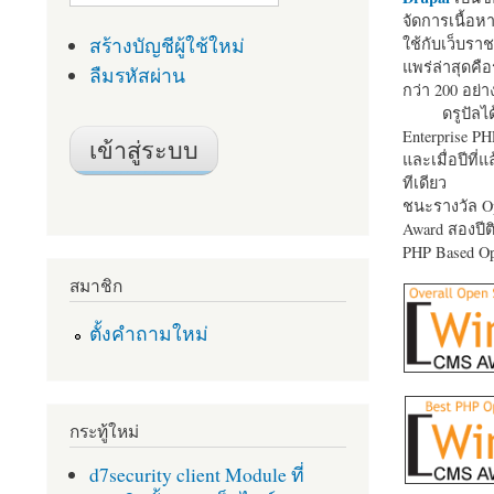
จัดการเนื้อ
สร้างบัญชีผู้ใช้ใหม่
ใช้กับเว็บราช
แพร่ล่าสุดคือ
ลืมรหัสผ่าน
กว่า 200 อย่า
ดรูปัลได
Enterprise P
และเมื่อปีที่
ทีเดียว
ชนะรางวัล Op
Award สองปีติ
PHP Based Op
สมาชิก
ตั้งคำถามใหม่
กระทู้ใหม่
d7security client Module ที่