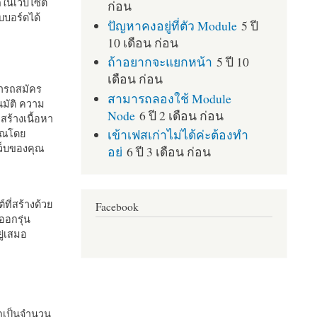
กในเว็บไซต์
ก่อน
บอร์ดได้
ปัญหาคงอยู่ที่ตัว Module
5 ปี
10 เดือน ก่อน
ถ้าอยากจะแยกหน้า
5 ปี 10
เดือน ก่อน
มารถสมัคร
สามารถลองใช้ Module
มัติ ความ
Node
6 ปี 2 เดือน ก่อน
สร้างเนื้อหา
เข้าเฟสเก่าไม่ได้ค่ะต้องทำ
คุณโดย
เว็บของคุณ
อย่
6 ปี 3 เดือน ก่อน
ที่สร้างด้วย
Facebook
ออกรุ่น
ู่เสมอ
กเป็นจำนวน