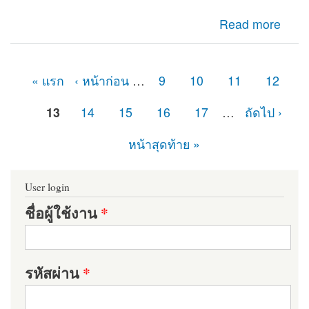
about เจอปัญหาในส่วนของ Reports รายงาน PHP Library
Read more
missing และ Dependencies not installed
« แรก
‹ หน้าก่อน
…
9
10
11
12
หน้า
13
14
15
16
17
…
ถัดไป ›
หน้าสุดท้าย »
User login
ชื่อผู้ใช้งาน
*
รหัสผ่าน
*