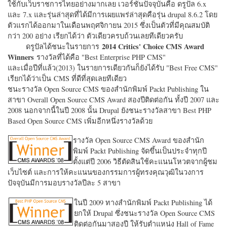
ใช้กับเว็บราชการไทยอย่างมากเลย เวอร์ชั่นปัจจุบันคือ ดรูปัล 6.x
และ 7.x และรุ่นล่าสุดที่ได้มีการเผยแพร่ล่าสุดคือรุ่น drupal 8.6.2 โดย
ตัวแรกได้ออกมาในเดือนพฤศจิกายน 2015 ซึ่งเป็นตัวที่มีคุณสมบัติ
กว่า 200 อย่าง เรียกได้ว่า ตัวเดียวครบถ้วนเลยทีเดียวครับ
2014 Critics' Choice CMS Award
ดรูปัลได้ชนะในรายการ
Winners
รางวัลที่ได้คือ "
Best Enterprise PHP CMS"
และเมื่อปีที่แล้ว(2013) ในรายการเดียวกันก็ยังได้รับ "
Best Free CMS"
เรียกได้ว่าเป็น CMS ที่ดีที่สุดเลยทีเดียว
ชนะรางวัล Open Source CMS ของสำนักพิมพ์ Packt Publishing ใน
สาขา Overall Open Source CMS Award สองปีติดต่อกัน ทั้งปี 2007 และ
2008 นอกจากนี้ในปี 2008 นั้น Drupal ยังชนะรางวัลสาขา Best PHP
Based Open Source CMS เพิ่มอีกหนึ่งรางวัลด้วย
รางวัล Open Source CMS Award ของสำนัก
พิมพ์ Packt Publishing จัดขึ้นเป็นประจำทุกปี
ตั้งแต่ปี 2006 วิธีตัดสินใช้คะแนนโหวตจากผู้ชม
เว็บไซต์ และการให้คะแนนของกรรมการผู้ทรงคุณวุฒิในวงการ
ปัจจุบันมีการมอบรางวัลปีละ 5 สาขา
ในปี 2009 ทางสำนักพิมพ์ Packt Publishing ได้
ยกให้ Drupal ซึ่งชนะรางวัล Open Source CMS
ติดต่อกันมาสองปี ให้รับตำแหน่ง Hall of Fame