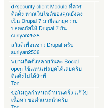
d7security client Module ที่ควร
ติดตั้ง หากเว็บไซต์ของคุณยังคง
เป็น Drupal 7 มายืดอายุความ
ปลอดภัยให้ Drupal 7 กัน
suriyan2538
สวัสดีเพื่อนชาว Drupal ครับ
suriyan2538
พยามติดตั่งหลายวันละ Social
open ไช้เเทนเฟสบุคได้เลยครับ
ติดตั่งไม่ได้สักที
Ton
ขอโมดูลกำหนดจำนวนครั้ง เเก้ใข
เนื้อหา ขอคำเเนะนำครับ
Ton