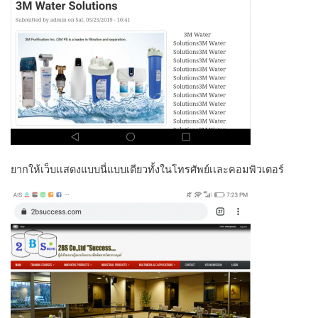
ยากให้เว็บเเสดงแบบนี่แบบเดียวทั้งในโทรศัพย์เเละคอมพิวเตอร์