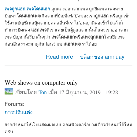
เพจถูกแฮก
เพจโดนแฮก
ถูกแตะออกจากเพจ ถูกยึดเพจ เพจหาย
โดนแฮกเพจ
ถูกแฮก
ปัญหา
เกิดจากที่บัญชีเฟสบุ๊คของเรา
หรือถูกเข้า
ใช้งานบัญชีเฟสบุ๊คจากบุคคลอื่นที่เราไม่อนุญาติพอเข้าไปแล้วก็
แฮกเพจ
ทำการยึดเพจ
ที่เราเคยเป็นผู้ดูแลจากนั้นก็แตะเราออกจาก
เพจโดนแฮก
เพจถูกแฮก
เพจ ปัญหานี้เรียกสั้นๆว่า
หรือ
โดนยึดเพจ
แฮกเพจ
ก่อนอื่นเราจะมาดูกันก่อนว่าเขา
เราได้อย่
about เมื่อเพจโดนแฮก เพจถูกแฮก จะกู้เพจคืนได้อย่างไร
Read more
บล็อกของ amnuay
Web shows on computer only
เขียนโดย
Ton
เมื่อ 17 มิถุนายน, 2019 - 19:28
Forums:
การปรับแต่ง
ยากกำหนดให้เว็บเเสดงผลแบบคอมพิวเตอร์อย่างเดียวกำหนดใด้ใหม
ครับ