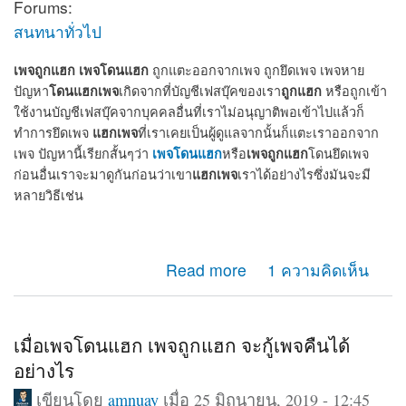
Forums:
สนทนาทั่วไป
เพจถูกแฮก
เพจโดนแฮก
ถูกแตะออกจากเพจ ถูกยึดเพจ เพจหาย
โดนแฮกเพจ
ถูกแฮก
ปัญหา
เกิดจากที่บัญชีเฟสบุ๊คของเรา
หรือถูกเข้า
ใช้งานบัญชีเฟสบุ๊คจากบุคคลอื่นที่เราไม่อนุญาติพอเข้าไปแล้วก็
แฮกเพจ
ทำการยึดเพจ
ที่เราเคยเป็นผู้ดูแลจากนั้นก็แตะเราออกจาก
เพจโดนแฮก
เพจถูกแฮก
เพจ ปัญหานี้เรียกสั้นๆว่า
หรือ
โดนยึดเพจ
แฮกเพจ
ก่อนอื่นเราจะมาดูกันก่อนว่าเขา
เราได้อย่างไรซึ่งมันจะมี
หลายวิธีเช่น
about เพจถูกแฮก โดนแฮก ถูกยึดเพจ แตะออกจากแอดมิน
Read more
1 ความคิดเห็น
เพจ จะกู้คืนได้หรือไม่
เมื่อเพจโดนแฮก เพจถูกแฮก จะกู้เพจคืนได้
อย่างไร
เขียนโดย
amnuay
เมื่อ 25 มิถุนายน, 2019 - 12:45