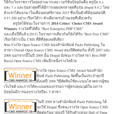
ใช้กับเว็บราชการไทยอย่างมากเลย เวอร์ชั่นปัจจุบันคือ ดรูปัล 6.x
และ 7.x และรุ่นล่าสุดที่ได้มีการเผยแพร่ล่าสุดคือรุ่น drupal 8.6.2 โดย
ตัวแรกได้ออกมาในเดือนพฤศจิกายน 2015 ซึ่งเป็นตัวที่มีคุณสมบัติ
กว่า 200 อย่าง เรียกได้ว่า ตัวเดียวครบถ้วนเลยทีเดียวครับ
2014 Critics' Choice CMS Award
ดรูปัลได้ชนะในรายการ
Winners
รางวัลที่ได้คือ "
Best Enterprise PHP CMS"
และเมื่อปีที่แล้ว(2013) ในรายการเดียวกันก็ยังได้รับ "
Best Free CMS"
เรียกได้ว่าเป็น CMS ที่ดีที่สุดเลยทีเดียว
ชนะรางวัล Open Source CMS ของสำนักพิมพ์ Packt Publishing ใน
สาขา Overall Open Source CMS Award สองปีติดต่อกัน ทั้งปี 2007 และ
2008 นอกจากนี้ในปี 2008 นั้น Drupal ยังชนะรางวัลสาขา Best PHP
Based Open Source CMS เพิ่มอีกหนึ่งรางวัลด้วย
รางวัล Open Source CMS Award ของสำนัก
พิมพ์ Packt Publishing จัดขึ้นเป็นประจำทุกปี
ตั้งแต่ปี 2006 วิธีตัดสินใช้คะแนนโหวตจากผู้ชม
เว็บไซต์ และการให้คะแนนของกรรมการผู้ทรงคุณวุฒิในวงการ
ปัจจุบันมีการมอบรางวัลปีละ 5 สาขา
ในปี 2009 ทางสำนักพิมพ์ Packt Publishing ได้
ยกให้ Drupal ซึ่งชนะรางวัล Open Source CMS
ติดต่อกันมาสองปี ให้รับตำแหน่ง Hall of Fame