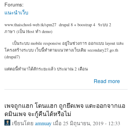
Forums:
แนะนำเว็บ
www.thaischool-web.tk/spm27 drupal 8 + boostrap 4 ระบบ 2
ภาษา (เป็น Host ทำ demo)
เป็นระบบ mobile responsive อยู่ในช่วงการ ออกแบบ layout และ
โครงสร้างระบบ เว็บนี้ทำตามแนวทางเว็บเดิม secondary27.go.th
(drupal7)
แต่ตอนี้ทำมาได้สักระยะแล้ว ประมาณ 2 เดือน
about Drupal 8 ระบบเครือข่ายสมาชิก ข่าวประชาสัมพันธ์
Read more
สำนักงานเขต
เพจถูกแฮก โดนแฮก ถูกยึดเพจ แตะออกจากแอ
ดมินเพจ จะกู้คืนได้หรือไม่
เขียนโดย
amnuay
เมื่อ 25 มิถุนายน, 2019 - 12:33