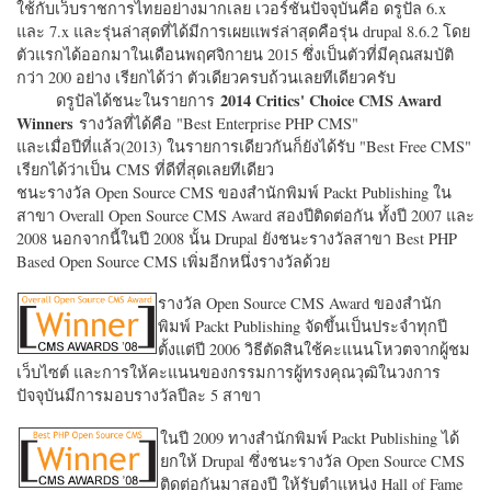
ใช้กับเว็บราชการไทยอย่างมากเลย เวอร์ชั่นปัจจุบันคือ ดรูปัล 6.x
และ 7.x และรุ่นล่าสุดที่ได้มีการเผยแพร่ล่าสุดคือรุ่น drupal 8.6.2 โดย
ตัวแรกได้ออกมาในเดือนพฤศจิกายน 2015 ซึ่งเป็นตัวที่มีคุณสมบัติ
กว่า 200 อย่าง เรียกได้ว่า ตัวเดียวครบถ้วนเลยทีเดียวครับ
2014 Critics' Choice CMS Award
ดรูปัลได้ชนะในรายการ
Winners
รางวัลที่ได้คือ "
Best Enterprise PHP CMS"
และเมื่อปีที่แล้ว(2013) ในรายการเดียวกันก็ยังได้รับ "
Best Free CMS"
เรียกได้ว่าเป็น CMS ที่ดีที่สุดเลยทีเดียว
ชนะรางวัล Open Source CMS ของสำนักพิมพ์ Packt Publishing ใน
สาขา Overall Open Source CMS Award สองปีติดต่อกัน ทั้งปี 2007 และ
2008 นอกจากนี้ในปี 2008 นั้น Drupal ยังชนะรางวัลสาขา Best PHP
Based Open Source CMS เพิ่มอีกหนึ่งรางวัลด้วย
รางวัล Open Source CMS Award ของสำนัก
พิมพ์ Packt Publishing จัดขึ้นเป็นประจำทุกปี
ตั้งแต่ปี 2006 วิธีตัดสินใช้คะแนนโหวตจากผู้ชม
เว็บไซต์ และการให้คะแนนของกรรมการผู้ทรงคุณวุฒิในวงการ
ปัจจุบันมีการมอบรางวัลปีละ 5 สาขา
ในปี 2009 ทางสำนักพิมพ์ Packt Publishing ได้
ยกให้ Drupal ซึ่งชนะรางวัล Open Source CMS
ติดต่อกันมาสองปี ให้รับตำแหน่ง Hall of Fame