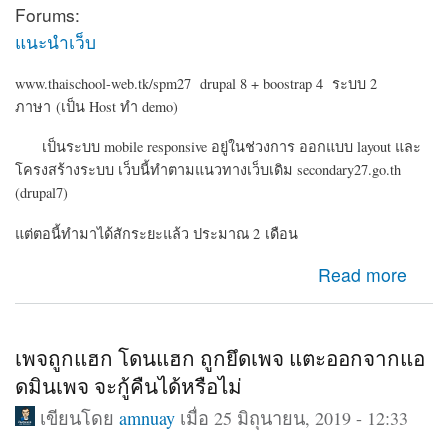
Forums:
แนะนำเว็บ
www.thaischool-web.tk/spm27 drupal 8 + boostrap 4 ระบบ 2
ภาษา (เป็น Host ทำ demo)
เป็นระบบ mobile responsive อยู่ในช่วงการ ออกแบบ layout และ
โครงสร้างระบบ เว็บนี้ทำตามแนวทางเว็บเดิม secondary27.go.th
(drupal7)
แต่ตอนี้ทำมาได้สักระยะแล้ว ประมาณ 2 เดือน
about Drupal 8 ระบบเครือข่ายสมาชิก ข่าวประชาสัมพันธ์
Read more
สำนักงานเขต
เพจถูกแฮก โดนแฮก ถูกยึดเพจ แตะออกจากแอ
ดมินเพจ จะกู้คืนได้หรือไม่
เขียนโดย
amnuay
เมื่อ 25 มิถุนายน, 2019 - 12:33