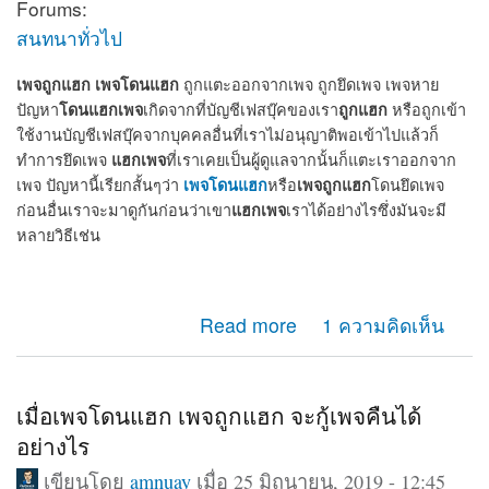
Forums:
สนทนาทั่วไป
เพจถูกแฮก
เพจโดนแฮก
ถูกแตะออกจากเพจ ถูกยึดเพจ เพจหาย
โดนแฮกเพจ
ถูกแฮก
ปัญหา
เกิดจากที่บัญชีเฟสบุ๊คของเรา
หรือถูกเข้า
ใช้งานบัญชีเฟสบุ๊คจากบุคคลอื่นที่เราไม่อนุญาติพอเข้าไปแล้วก็
แฮกเพจ
ทำการยึดเพจ
ที่เราเคยเป็นผู้ดูแลจากนั้นก็แตะเราออกจาก
เพจโดนแฮก
เพจถูกแฮก
เพจ ปัญหานี้เรียกสั้นๆว่า
หรือ
โดนยึดเพจ
แฮกเพจ
ก่อนอื่นเราจะมาดูกันก่อนว่าเขา
เราได้อย่างไรซึ่งมันจะมี
หลายวิธีเช่น
about เพจถูกแฮก โดนแฮก ถูกยึดเพจ แตะออกจากแอดมิน
Read more
1 ความคิดเห็น
เพจ จะกู้คืนได้หรือไม่
เมื่อเพจโดนแฮก เพจถูกแฮก จะกู้เพจคืนได้
อย่างไร
เขียนโดย
amnuay
เมื่อ 25 มิถุนายน, 2019 - 12:45