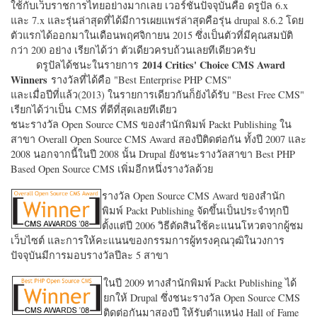
ใช้กับเว็บราชการไทยอย่างมากเลย เวอร์ชั่นปัจจุบันคือ ดรูปัล 6.x
และ 7.x และรุ่นล่าสุดที่ได้มีการเผยแพร่ล่าสุดคือรุ่น drupal 8.6.2 โดย
ตัวแรกได้ออกมาในเดือนพฤศจิกายน 2015 ซึ่งเป็นตัวที่มีคุณสมบัติ
กว่า 200 อย่าง เรียกได้ว่า ตัวเดียวครบถ้วนเลยทีเดียวครับ
2014 Critics' Choice CMS Award
ดรูปัลได้ชนะในรายการ
Winners
รางวัลที่ได้คือ "
Best Enterprise PHP CMS"
และเมื่อปีที่แล้ว(2013) ในรายการเดียวกันก็ยังได้รับ "
Best Free CMS"
เรียกได้ว่าเป็น CMS ที่ดีที่สุดเลยทีเดียว
ชนะรางวัล Open Source CMS ของสำนักพิมพ์ Packt Publishing ใน
สาขา Overall Open Source CMS Award สองปีติดต่อกัน ทั้งปี 2007 และ
2008 นอกจากนี้ในปี 2008 นั้น Drupal ยังชนะรางวัลสาขา Best PHP
Based Open Source CMS เพิ่มอีกหนึ่งรางวัลด้วย
รางวัล Open Source CMS Award ของสำนัก
พิมพ์ Packt Publishing จัดขึ้นเป็นประจำทุกปี
ตั้งแต่ปี 2006 วิธีตัดสินใช้คะแนนโหวตจากผู้ชม
เว็บไซต์ และการให้คะแนนของกรรมการผู้ทรงคุณวุฒิในวงการ
ปัจจุบันมีการมอบรางวัลปีละ 5 สาขา
ในปี 2009 ทางสำนักพิมพ์ Packt Publishing ได้
ยกให้ Drupal ซึ่งชนะรางวัล Open Source CMS
ติดต่อกันมาสองปี ให้รับตำแหน่ง Hall of Fame