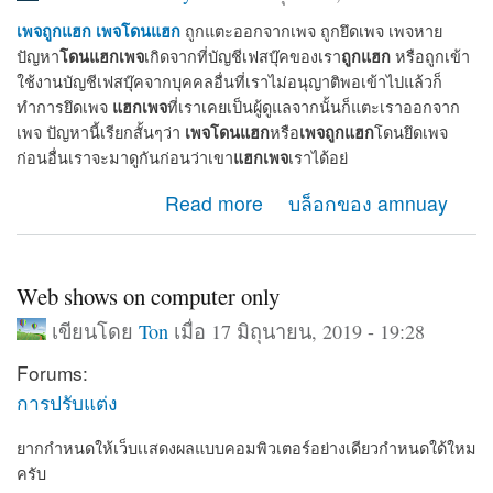
เพจถูกแฮก
เพจโดนแฮก
ถูกแตะออกจากเพจ ถูกยึดเพจ เพจหาย
โดนแฮกเพจ
ถูกแฮก
ปัญหา
เกิดจากที่บัญชีเฟสบุ๊คของเรา
หรือถูกเข้า
ใช้งานบัญชีเฟสบุ๊คจากบุคคลอื่นที่เราไม่อนุญาติพอเข้าไปแล้วก็
แฮกเพจ
ทำการยึดเพจ
ที่เราเคยเป็นผู้ดูแลจากนั้นก็แตะเราออกจาก
เพจโดนแฮก
เพจถูกแฮก
เพจ ปัญหานี้เรียกสั้นๆว่า
หรือ
โดนยึดเพจ
แฮกเพจ
ก่อนอื่นเราจะมาดูกันก่อนว่าเขา
เราได้อย่
about เมื่อเพจโดนแฮก เพจถูกแฮก จะกู้เพจคืนได้อย่างไร
Read more
บล็อกของ amnuay
Web shows on computer only
เขียนโดย
Ton
เมื่อ 17 มิถุนายน, 2019 - 19:28
Forums:
การปรับแต่ง
ยากกำหนดให้เว็บเเสดงผลแบบคอมพิวเตอร์อย่างเดียวกำหนดใด้ใหม
ครับ