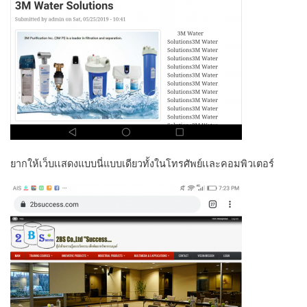
ยากให้เว็บเเสดงแบบนี่แบบเดียวทั้งในโทรศัพย์เเละคอมพิวเตอร์