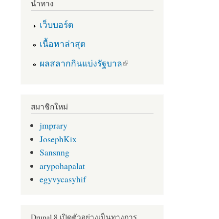
นำทาง
เว็บบอร์ด
เนื้อหาล่าสุด
(link is external)
ผลสลากกินแบ่งรัฐบาล
สมาชิกใหม่
jmprary
JosephKix
Sansnng
arypohapalat
egyvycasyhif
Drupal 8 เปิดตัวอย่างเป็นทางการ