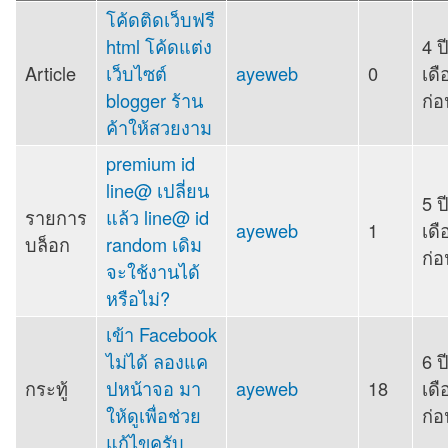
โค้ดติดเว็บฟรี
html โค้ดแต่ง
4 ป
Article
เว็บไซต์
ayeweb
0
เดื
blogger ร้าน
ก่อ
ค้าให้สวยงาม
premium id
line@ เปลี่ยน
5 ป
รายการ
แล้ว line@ id
ayeweb
1
เดื
บล็อก
random เดิม
ก่อ
จะใช้งานได้
หรือไม่?
เข้า Facebook
ไม่ได้ ลองแค
6 ป
กระทู้
ปหน้าจอ มา
ayeweb
18
เดื
ให้ดูเพื่อช่วย
ก่อ
แก้ไขครับ