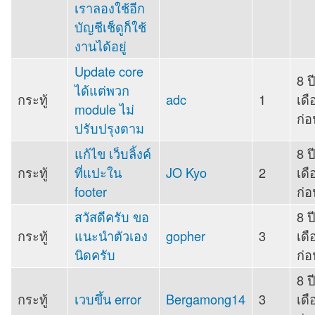
เราลองใช้อีก
บัญชีเช็ดูก็ใช้
งานได้อยู่
Update core
8 ป
ได้แต่พวก
กระทู้
adc
1
เดื
module ไม่
ก่อ
ปรับปรุงตาม
แก้ไข เว็บลิ้งค์
8 ป
กระทู้
ที่แปะใน
JO Kyo
2
เดื
footer
ก่อ
สวัสดีครับ ขอ
8 ป
กระทู้
แนะนำตัวเอง
gopher
3
เดื
นิดครับ
ก่อ
8 ป
กระทู้
เวบขึ้น error
Bergamong14
3
เดื