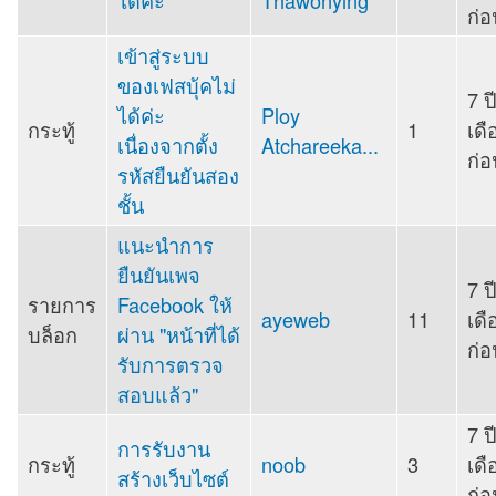
ได้ค่ะ
Thawonying
ก่อ
เข้าสู่ระบบ
ของเฟสบุ้คไม่
7 ป
ได้ค่ะ
Ploy
กระทู้
1
เดื
เนื่องจากตั้ง
Atchareeka...
ก่อ
รหัสยืนยันสอง
ชั้น
แนะนำการ
ยืนยันเพจ
7 ป
รายการ
Facebook ให้
ayeweb
11
เดื
บล็อก
ผ่าน "หน้าที่ได้
ก่อ
รับการตรวจ
สอบแล้ว"
7 ป
การรับงาน
กระทู้
noob
3
เดื
สร้างเว็บไซต์
ก่อ