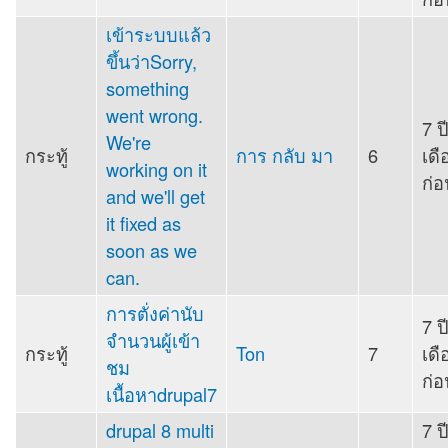
เข้าระบบแล้ว
ขึ้นว่าSorry,
something
went wrong.
7 ป
We're
กระทู้
การ กลับ มา
6
เดื
working on it
ก่อ
and we'll get
it fixed as
soon as we
can.
การตั่งค่านับ
7 ป
จำนวนผู้เข้า
กระทู้
Ton
7
เดื
ชม
ก่อ
เนื้อหาdrupal7
drupal 8 multi
7 ป