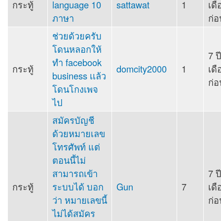
กระทู้
language 10
sattawat
1
เดื
ภาษา
ก่อ
ช่วยด้วยครับ
โดนหลอกให้
7 ป
ทำ facebook
กระทู้
domcity2000
1
เดื
business เเล้ว
ก่อ
โดนโกงเพจ
ไป
สมัครบัญชี
ด้วยหมายเลข
โทรศัพท์ แต่
ตอนนี้ไม่
สามารถเข้า
7 ป
กระทู้
ระบบได้ บอก
Gun
7
เดื
ว่า หมายเลขนี้
ก่อ
ไม่ได้สมัคร