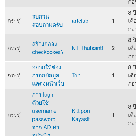
ก่อ
8 ป
รบกวน
กระทู้
artclub
1
เดื
สอบถามครับ
ก่อ
8 ป
สร้างกล่อง
กระทู้
NT Thutsanti
2
เดื
checkboxes?
ก่อ
อยากให้ช่อง
8 ป
กระทู้
กรอกข้อมูล
Ton
1
เดื
เเสดงหน้าเว็บ
ก่อ
การ login
ด้วยใช้
8 ป
username
Kittipon
กระทู้
1
เดื
password
Kayasit
ก่อ
จาก AD ทำ
อย่างไร