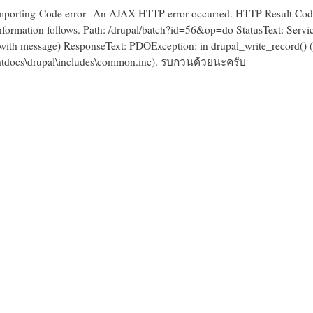
porting Code error
An AJAX HTTP error occurred. HTTP Result Cod
formation follows. Path: /drupal/batch?id=56&op=do StatusText: Servi
(with message) ResponseText: PDOException: in drupal_write_record() (
docs\drupal\includes\common.inc).
รบกวนด้วยนะครับ