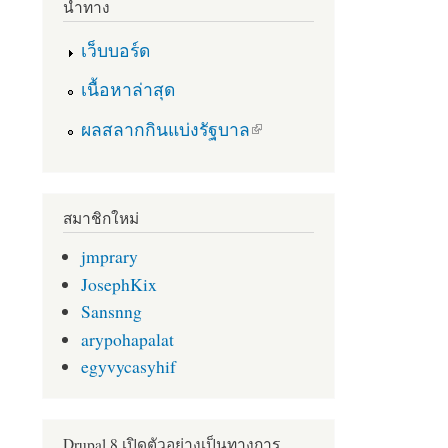
นำทาง
เว็บบอร์ด
เนื้อหาล่าสุด
(link is external)
ผลสลากกินแบ่งรัฐบาล
สมาชิกใหม่
jmprary
JosephKix
Sansnng
arypohapalat
egyvycasyhif
Drupal 8 เปิดตัวอย่างเป็นทางการ