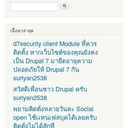
ฟอร์มค้นหา
ค้นหา
เนื้อหาล่าสุด
d7security client Module ที่ควร
ติดตั้ง หากเว็บไซต์ของคุณยังคง
เป็น Drupal 7 มายืดอายุความ
ปลอดภัยให้ Drupal 7 กัน
suriyan2538
สวัสดีเพื่อนชาว Drupal ครับ
suriyan2538
พยามติดตั่งหลายวันละ Social
open ไช้เเทนเฟสบุคได้เลยครับ
ติดตั่งไม่ได้สักที