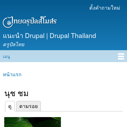
ข้าม
ตั้งคำถามใหม่
เมนูรอง
ไปยัง
เนื้อหา
หลัก
แนะนำ Drupal | Drupal Thailand
ดรูปัลไทย
เมนู
Main menu
หน้าแรก
คุณอยู่ที่นี่
นุช ชม
(แท็บปัจจุบัน)
ดู
ตามรอย
Primary tabs