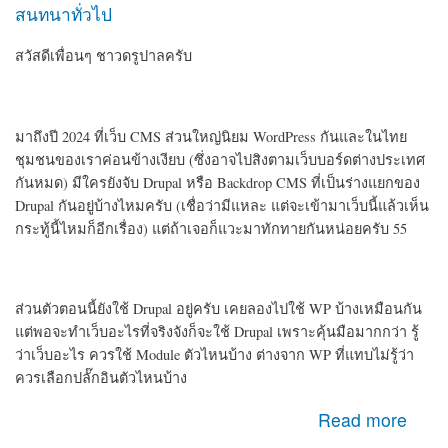
สนทนาทั่วไป
สวัสดีเพื่อนๆ ชาวดรูปาลครับ
มาถึงปี 2024 ที่เว็บ CMS ส่วนใหญ่นิยม WordPress กันและในไทย
ชุมชนของเราค่อนข้างเงียบ (ซึ่งอาจไปสิงตามเว็บบอร์ดต่างประเทศ
กันหมด) มีใครยังจับ Drupal หรือ Backdrop CMS ที่เป็นร่างแยกของ
Drupal กันอยู่บ้างไหมครับ (เชื่อว่ามีแหละ แต่จะเข้ามาเว็บนี้แล้วเห็น
กระทู้นี้ไหมก็อีกเรื่อง) แต่ถ้าเจอก็แวะมาทักทายกันหน่อยครับ 55
ส่วนตัวตอนนี้ยังใช้ Drupal อยู่ครับ เคยลองไปใช้ WP บ้างเหมือนกัน
แต่พอจะทำเว็บอะไรที่จริงจังก็จะใช้ Drupal เพราะคุ้นมือมากกว่า รู้
ว่าเว็บอะไร ควรใช้ Module ตัวไหนบ้าง ต่างจาก WP ที่แทบไม่รู้ว่า
ควรเลือกปลั๊กอินตัวไหนบ้าง
about สวัสดีเพื่อนชาว Drupal ครับ
Read more