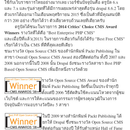
ใช้กับเว็บราชการไทยอย่างมากเลย เวอร์ชั่นปัจจุบันคือ ดรูปัล 6.x
และ 7.x และรุ่นล่าสุดที่ได้มีการเผยแพร่ล่าสุดคือรุ่น drupal 8.6.2 โดย
ตัวแรกได้ออกมาในเดือนพฤศจิกายน 2015 ซึ่งเป็นตัวที่มีคุณสมบัติ
กว่า 200 อย่าง เรียกได้ว่า ตัวเดียวครบถ้วนเลยทีเดียวครับ
2014 Critics' Choice CMS Award
ดรูปัลได้ชนะในรายการ
Winners
รางวัลที่ได้คือ "
Best Enterprise PHP CMS"
และเมื่อปีที่แล้ว(2013) ในรายการเดียวกันก็ยังได้รับ "
Best Free CMS"
เรียกได้ว่าเป็น CMS ที่ดีที่สุดเลยทีเดียว
ชนะรางวัล Open Source CMS ของสำนักพิมพ์ Packt Publishing ใน
สาขา Overall Open Source CMS Award สองปีติดต่อกัน ทั้งปี 2007 และ
2008 นอกจากนี้ในปี 2008 นั้น Drupal ยังชนะรางวัลสาขา Best PHP
Based Open Source CMS เพิ่มอีกหนึ่งรางวัลด้วย
รางวัล Open Source CMS Award ของสำนัก
พิมพ์ Packt Publishing จัดขึ้นเป็นประจำทุกปี
ตั้งแต่ปี 2006 วิธีตัดสินใช้คะแนนโหวตจากผู้ชม
เว็บไซต์ และการให้คะแนนของกรรมการผู้ทรงคุณวุฒิในวงการ
ปัจจุบันมีการมอบรางวัลปีละ 5 สาขา
ในปี 2009 ทางสำนักพิมพ์ Packt Publishing ได้
ยกให้ Drupal ซึ่งชนะรางวัล Open Source CMS
ติดต่อกันมาสองปี ให้รับตำแหน่ง Hall of Fame