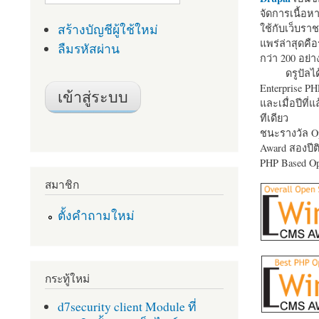
จัดการเนื้อ
สร้างบัญชีผู้ใช้ใหม่
ใช้กับเว็บราช
แพร่ล่าสุดคือ
ลืมรหัสผ่าน
กว่า 200 อย่า
ดรูปัลได
Enterprise P
และเมื่อปีที่
ทีเดียว
ชนะรางวัล Op
Award สองปีติ
PHP Based Op
สมาชิก
ตั้งคำถามใหม่
กระทู้ใหม่
d7security client Module ที่