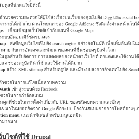
มดูลที่น่าสนใจมีดังนี้
อำนวยความสะดวกให้ผู้ใช้ส่งเรื่องบนเว็บของคุณไปยัง Digg และ social bo
หารายได้เข้าเว็บ ผ่านโฆษณาของ Google AdSense ซึ่งติดตั้งผ่านหน้าเว็บ
ps
- เชื่อมข้อมูลเว็บไซต์เข้ากับแผนที่ Google Maps
ระบบอีคอมเมิร์ซครบวงจร
map
- ส่งข้อมูลเว็บไซต์ไปยัง search engine อย่างอัตโนมัติ เพื่อเพิ่มอันดั
มากมาย กับการอัพเดทและพัฒนาของคนที่ชื่นชอบดรูปัลทั่วโลก
นโมดูลสำหรับจัดการ การแสดงผลของหน้าตาเว็บไซต์ ตกแต่งและใช้งานได้
แคชของดรูปัลที่น่าใช้ และใช้งานได้ดีมาก
map
สร้าง XML sitemap สำหรับดรูปัล และมีระบบส่งการอัพเดทไปยัง Search
ัวช่วยในการแก้ไขเนื้อหาบทความ
OAuth
เข้าสู่ระบบด้วย Facebook
วช่วยในการกำจัดสแปม
มดูลที่ช่วยในการตั้งค่าเกี่ยวกับ URL ของชนิดบทความและอื่นๆ
HA
มาใหม่ยอดฮิตจาก Google คือระบบ ป้องกันสแปมจากการโพสต์ต่างๆ ภ
ation menu
แนะนำพิเศษสำหรับเมนูแอดมิน
อีกมากมาย
ว็บไซต์ที่ใช้ Drupal