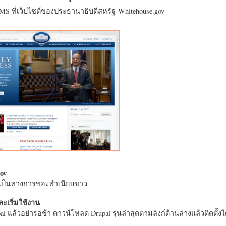
CMS ที่เว็บไซต์ของประธานาธิบดีสหรัฐ Whitehouse.gov
ov
างเป็นทางการของทำเนียบขาว
ะเริ่มใช้งาน
l แล้วอย่ารอช้า ดาวน์โหลด Drupal รุ่นล่าสุดตามลิงก์ด้านล่างแล้วติดตั้งได