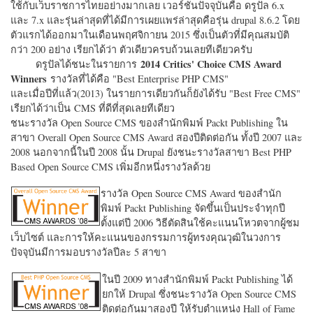
ใช้กับเว็บราชการไทยอย่างมากเลย เวอร์ชั่นปัจจุบันคือ ดรูปัล 6.x
และ 7.x และรุ่นล่าสุดที่ได้มีการเผยแพร่ล่าสุดคือรุ่น drupal 8.6.2 โดย
ตัวแรกได้ออกมาในเดือนพฤศจิกายน 2015 ซึ่งเป็นตัวที่มีคุณสมบัติ
กว่า 200 อย่าง เรียกได้ว่า ตัวเดียวครบถ้วนเลยทีเดียวครับ
2014 Critics' Choice CMS Award
ดรูปัลได้ชนะในรายการ
Winners
รางวัลที่ได้คือ "
Best Enterprise PHP CMS"
และเมื่อปีที่แล้ว(2013) ในรายการเดียวกันก็ยังได้รับ "
Best Free CMS"
เรียกได้ว่าเป็น CMS ที่ดีที่สุดเลยทีเดียว
ชนะรางวัล Open Source CMS ของสำนักพิมพ์ Packt Publishing ใน
สาขา Overall Open Source CMS Award สองปีติดต่อกัน ทั้งปี 2007 และ
2008 นอกจากนี้ในปี 2008 นั้น Drupal ยังชนะรางวัลสาขา Best PHP
Based Open Source CMS เพิ่มอีกหนึ่งรางวัลด้วย
รางวัล Open Source CMS Award ของสำนัก
พิมพ์ Packt Publishing จัดขึ้นเป็นประจำทุกปี
ตั้งแต่ปี 2006 วิธีตัดสินใช้คะแนนโหวตจากผู้ชม
เว็บไซต์ และการให้คะแนนของกรรมการผู้ทรงคุณวุฒิในวงการ
ปัจจุบันมีการมอบรางวัลปีละ 5 สาขา
ในปี 2009 ทางสำนักพิมพ์ Packt Publishing ได้
ยกให้ Drupal ซึ่งชนะรางวัล Open Source CMS
ติดต่อกันมาสองปี ให้รับตำแหน่ง Hall of Fame