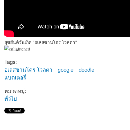
สุขสันต์วันเกิด "อเลสซานโดร โวลตา"
Tags:
อเลสซานโดร โวลตา
google
doodle
แบตเตอรี่
หมวดหมู่:
ทั่วไป