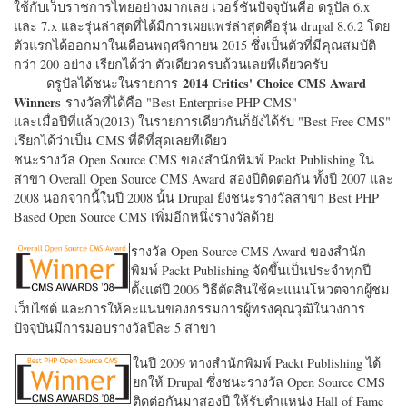
ใช้กับเว็บราชการไทยอย่างมากเลย เวอร์ชั่นปัจจุบันคือ ดรูปัล 6.x
และ 7.x และรุ่นล่าสุดที่ได้มีการเผยแพร่ล่าสุดคือรุ่น drupal 8.6.2 โดย
ตัวแรกได้ออกมาในเดือนพฤศจิกายน 2015 ซึ่งเป็นตัวที่มีคุณสมบัติ
กว่า 200 อย่าง เรียกได้ว่า ตัวเดียวครบถ้วนเลยทีเดียวครับ
2014 Critics' Choice CMS Award
ดรูปัลได้ชนะในรายการ
Winners
รางวัลที่ได้คือ "
Best Enterprise PHP CMS"
และเมื่อปีที่แล้ว(2013) ในรายการเดียวกันก็ยังได้รับ "
Best Free CMS"
เรียกได้ว่าเป็น CMS ที่ดีที่สุดเลยทีเดียว
ชนะรางวัล Open Source CMS ของสำนักพิมพ์ Packt Publishing ใน
สาขา Overall Open Source CMS Award สองปีติดต่อกัน ทั้งปี 2007 และ
2008 นอกจากนี้ในปี 2008 นั้น Drupal ยังชนะรางวัลสาขา Best PHP
Based Open Source CMS เพิ่มอีกหนึ่งรางวัลด้วย
รางวัล Open Source CMS Award ของสำนัก
พิมพ์ Packt Publishing จัดขึ้นเป็นประจำทุกปี
ตั้งแต่ปี 2006 วิธีตัดสินใช้คะแนนโหวตจากผู้ชม
เว็บไซต์ และการให้คะแนนของกรรมการผู้ทรงคุณวุฒิในวงการ
ปัจจุบันมีการมอบรางวัลปีละ 5 สาขา
ในปี 2009 ทางสำนักพิมพ์ Packt Publishing ได้
ยกให้ Drupal ซึ่งชนะรางวัล Open Source CMS
ติดต่อกันมาสองปี ให้รับตำแหน่ง Hall of Fame