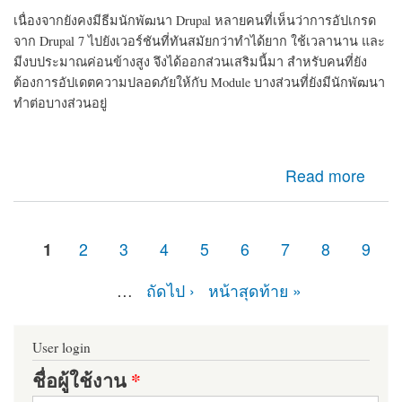
เนื่องจากยังคงมีธีมนักพัฒนา Drupal หลายคนที่เห็นว่าการอัปเกรด
จาก Drupal 7 ไปยังเวอร์ชันที่ทันสมัยกว่าทำได้ยาก ใช้เวลานาน และ
มีงบประมาณค่อนข้างสูง จึงได้ออกส่วนเสริมนี้มา สำหรับคนที่ยัง
ต้องการอัปเดตความปลอดภัยให้กับ Module บางส่วนที่ยังมีนักพัฒนา
ทำต่อบางส่วนอยู่
about d7security client Module ที่ควรติดตั้ง หากเว็บไซต์
Read more
ของคุณยังคงเป็น Drupal 7 มายืดอายุความปลอดภัยให้
Drupal 7 กัน
1
2
3
4
5
6
7
8
9
หน้า
…
ถัดไป ›
หน้าสุดท้าย »
User login
ชื่อผู้ใช้งาน
*