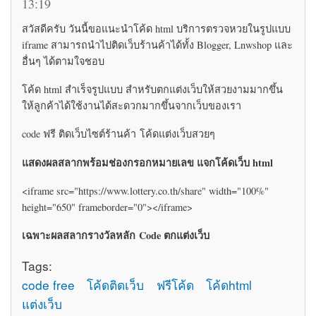
13:19
สวัสดีครับ วันนี้ขอแนะนำโค้ด html บริการตรวจหวยในรูปแบบ
iframe สามารถนำไปติดเว็บร้านค้าได้ทั้ง Blogger, Lnwshop และ
อื่นๆ ได้ตามใจชอบ
โค้ด html สำเร็จรูปแบบ สำหรับตกแต่งเว็บให้สวยงามมากขึ้น
ให้ลูกค้าได้ใช้งานได้สะดวกมากขึ้นจากเว็บของเรา
code ฟรี ติดเว็บไซต์ร้านค้า โค้ดแต่งเว็บสวยๆ
แสดงผลสลากพร้อมช่องกรอกหมายเลข แจกโค้ดเว็บ html
<iframe src="https://www.lottery.co.th/share" width="100%"
height="650" frameborder="0"></iframe>
เฉพาะผลสลากรางวัลหลัก Code ตกแต่งเว็บ
Tags:
code free
โค้ดติดเว็บ
ฟรีโค้ด
โค้ดhtml
แต่งเว็บ