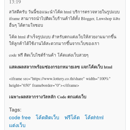
13:19
สวัสดีครับ วันนี้ขอแนะนำโค้ด html บริการตรวจหวยในรูปแบบ
iframe สามารถนำไปติดเว็บร้านค้าได้ทั้ง Blogger, Lnwshop และ
อื่นๆ ได้ตามใจชอบ
โค้ด html สำเร็จรูปแบบ สำหรับตกแต่งเว็บให้สวยงามมากขึ้น
ให้ลูกค้าได้ใช้งานได้สะดวกมากขึ้นจากเว็บของเรา
code ฟรี ติดเว็บไซต์ร้านค้า โค้ดแต่งเว็บสวยๆ
แสดงผลสลากพร้อมช่องกรอกหมายเลข แจกโค้ดเว็บ html
<iframe src="https://www.lottery.co.th/share" width="100%"
height="650" frameborder="0"></iframe>
เฉพาะผลสลากรางวัลหลัก Code ตกแต่งเว็บ
Tags:
code free
โค้ดติดเว็บ
ฟรีโค้ด
โค้ดhtml
แต่งเว็บ