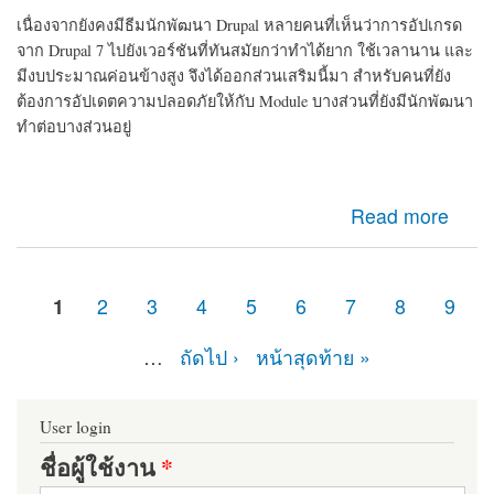
เนื่องจากยังคงมีธีมนักพัฒนา Drupal หลายคนที่เห็นว่าการอัปเกรด
จาก Drupal 7 ไปยังเวอร์ชันที่ทันสมัยกว่าทำได้ยาก ใช้เวลานาน และ
มีงบประมาณค่อนข้างสูง จึงได้ออกส่วนเสริมนี้มา สำหรับคนที่ยัง
ต้องการอัปเดตความปลอดภัยให้กับ Module บางส่วนที่ยังมีนักพัฒนา
ทำต่อบางส่วนอยู่
about d7security client Module ที่ควรติดตั้ง หากเว็บไซต์
Read more
ของคุณยังคงเป็น Drupal 7 มายืดอายุความปลอดภัยให้
Drupal 7 กัน
1
2
3
4
5
6
7
8
9
หน้า
…
ถัดไป ›
หน้าสุดท้าย »
User login
ชื่อผู้ใช้งาน
*