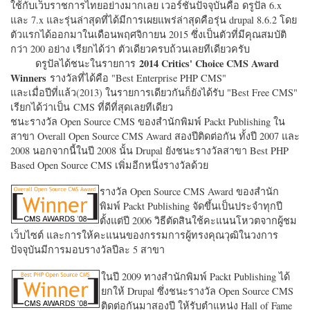
ใช้กับเว็บราชการไทยอย่างมากเลย เวอร์ชั่นปัจจุบันคือ ดรูปัล 6.x
และ 7.x และรุ่นล่าสุดที่ได้มีการเผยแพร่ล่าสุดคือรุ่น drupal 8.6.2 โดย
ตัวแรกได้ออกมาในเดือนพฤศจิกายน 2015 ซึ่งเป็นตัวที่มีคุณสมบัติ
กว่า 200 อย่าง เรียกได้ว่า ตัวเดียวครบถ้วนเลยทีเดียวครับ
2014 Critics' Choice CMS Award
ดรูปัลได้ชนะในรายการ
Winners
รางวัลที่ได้คือ "
Best Enterprise PHP CMS"
และเมื่อปีที่แล้ว(2013) ในรายการเดียวกันก็ยังได้รับ "
Best Free CMS"
เรียกได้ว่าเป็น CMS ที่ดีที่สุดเลยทีเดียว
ชนะรางวัล Open Source CMS ของสำนักพิมพ์ Packt Publishing ใน
สาขา Overall Open Source CMS Award สองปีติดต่อกัน ทั้งปี 2007 และ
2008 นอกจากนี้ในปี 2008 นั้น Drupal ยังชนะรางวัลสาขา Best PHP
Based Open Source CMS เพิ่มอีกหนึ่งรางวัลด้วย
รางวัล Open Source CMS Award ของสำนัก
พิมพ์ Packt Publishing จัดขึ้นเป็นประจำทุกปี
ตั้งแต่ปี 2006 วิธีตัดสินใช้คะแนนโหวตจากผู้ชม
เว็บไซต์ และการให้คะแนนของกรรมการผู้ทรงคุณวุฒิในวงการ
ปัจจุบันมีการมอบรางวัลปีละ 5 สาขา
ในปี 2009 ทางสำนักพิมพ์ Packt Publishing ได้
ยกให้ Drupal ซึ่งชนะรางวัล Open Source CMS
ติดต่อกันมาสองปี ให้รับตำแหน่ง Hall of Fame