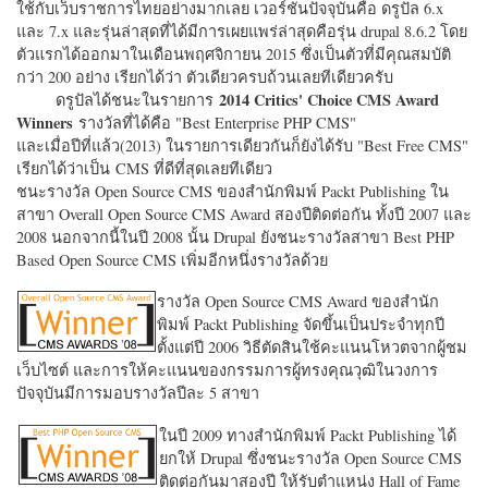
ใช้กับเว็บราชการไทยอย่างมากเลย เวอร์ชั่นปัจจุบันคือ ดรูปัล 6.x
และ 7.x และรุ่นล่าสุดที่ได้มีการเผยแพร่ล่าสุดคือรุ่น drupal 8.6.2 โดย
ตัวแรกได้ออกมาในเดือนพฤศจิกายน 2015 ซึ่งเป็นตัวที่มีคุณสมบัติ
กว่า 200 อย่าง เรียกได้ว่า ตัวเดียวครบถ้วนเลยทีเดียวครับ
2014 Critics' Choice CMS Award
ดรูปัลได้ชนะในรายการ
Winners
รางวัลที่ได้คือ "
Best Enterprise PHP CMS"
และเมื่อปีที่แล้ว(2013) ในรายการเดียวกันก็ยังได้รับ "
Best Free CMS"
เรียกได้ว่าเป็น CMS ที่ดีที่สุดเลยทีเดียว
ชนะรางวัล Open Source CMS ของสำนักพิมพ์ Packt Publishing ใน
สาขา Overall Open Source CMS Award สองปีติดต่อกัน ทั้งปี 2007 และ
2008 นอกจากนี้ในปี 2008 นั้น Drupal ยังชนะรางวัลสาขา Best PHP
Based Open Source CMS เพิ่มอีกหนึ่งรางวัลด้วย
รางวัล Open Source CMS Award ของสำนัก
พิมพ์ Packt Publishing จัดขึ้นเป็นประจำทุกปี
ตั้งแต่ปี 2006 วิธีตัดสินใช้คะแนนโหวตจากผู้ชม
เว็บไซต์ และการให้คะแนนของกรรมการผู้ทรงคุณวุฒิในวงการ
ปัจจุบันมีการมอบรางวัลปีละ 5 สาขา
ในปี 2009 ทางสำนักพิมพ์ Packt Publishing ได้
ยกให้ Drupal ซึ่งชนะรางวัล Open Source CMS
ติดต่อกันมาสองปี ให้รับตำแหน่ง Hall of Fame