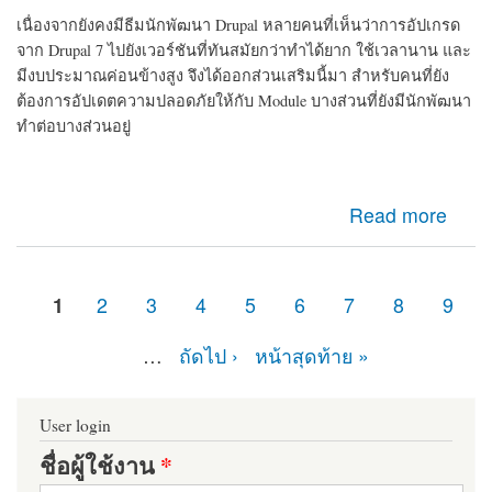
เนื่องจากยังคงมีธีมนักพัฒนา Drupal หลายคนที่เห็นว่าการอัปเกรด
จาก Drupal 7 ไปยังเวอร์ชันที่ทันสมัยกว่าทำได้ยาก ใช้เวลานาน และ
มีงบประมาณค่อนข้างสูง จึงได้ออกส่วนเสริมนี้มา สำหรับคนที่ยัง
ต้องการอัปเดตความปลอดภัยให้กับ Module บางส่วนที่ยังมีนักพัฒนา
ทำต่อบางส่วนอยู่
about d7security client Module ที่ควรติดตั้ง หากเว็บไซต์
Read more
ของคุณยังคงเป็น Drupal 7 มายืดอายุความปลอดภัยให้
Drupal 7 กัน
1
2
3
4
5
6
7
8
9
หน้า
…
ถัดไป ›
หน้าสุดท้าย »
User login
ชื่อผู้ใช้งาน
*