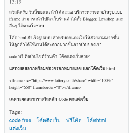
13:19
สวัสดีครับ วันนี้ขอแนะนำโค้ด html บริการตรวจหวยในรูปแบบ
iframe สามารถนำไปติดเว็บร้านค้าได้ทั้ง Blogger, Lnwshop และ
อื่นๆ ได้ตามใจชอบ
โค้ด html สำเร็จรูปแบบ สำหรับตกแต่งเว็บให้สวยงามมากขึ้น
ให้ลูกค้าได้ใช้งานได้สะดวกมากขึ้นจากเว็บของเรา
code ฟรี ติดเว็บไซต์ร้านค้า โค้ดแต่งเว็บสวยๆ
แสดงผลสลากพร้อมช่องกรอกหมายเลข แจกโค้ดเว็บ html
<iframe src="https://www.lottery.co.th/share" width="100%"
height="650" frameborder="0"></iframe>
เฉพาะผลสลากรางวัลหลัก Code ตกแต่งเว็บ
Tags:
code free
โค้ดติดเว็บ
ฟรีโค้ด
โค้ดhtml
แต่งเว็บ