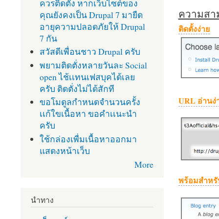
ควรติดตั้ง หากเว็บไซต์ของ
ความสามา
คุณยังคงเป็น Drupal 7 มายืด
อายุความปลอดภัยให้ Drupal
ติดตั้งง่าย
7 กัน
สวัสดีเพื่อนชาว Drupal ครับ
พยามติดตั่งหลายวันละ Social
open ไช้เเทนเฟสบุคได้เลย
ครับ ติดตั่งไม่ได้สักที
URL อ่านง่
ขอโมดูลกำหนดจำนวนครั้ง
เเก้ใขเนื้อหา ขอคำเเนะนำ
ครับ
ใช้กล่องเพื่มเนื้อหาออกมา
แสดงหน้าเว็บ
More
พร้อมสำหรั
นำทาง