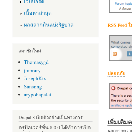
เว็บบอร์ด
เนื้อหาล่าสุด
ผลสลากกินแบ่งรัฐบาล
RSS Feed ใ
สมาชิกใหม่
Thomasygd
jmprary
ปลอดภัย
JosephKix
Sansnng
arypohapalat
Drupal 8 เปิดตัวอย่างเป็นทางการ
เพิ่มเติ
ดรูปัลเวอร์ชั่น 8.0.0 ได้ทำการเปิด
นอกจากความส