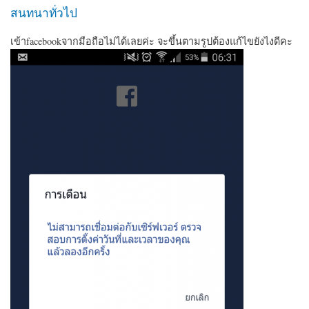
สนทนาทั่วไป
เข้าfacebookจากมือถือไม่ได้เลยค่ะ จะขึ้นตามรูปต้องแก้ไขยังไงดีคะ