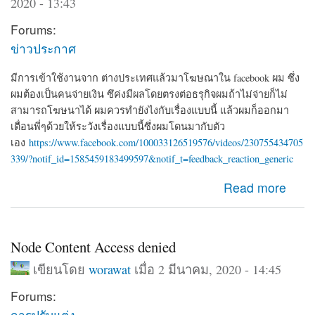
2020 - 13:43
Forums:
ข่าวประกาศ
มีการเข้าใช้งานจาก ต่างประเทศแล้วมาโฆษณาใน facebook ผม ซึ่ง
ผมต้องเป็นคนจ่ายเงิน ซึค่งมีผลโดยตรงต่อธรุกิจผมถ้าไม่จ่ายก็ไม่
สามารถโฆษนาได้ ผมควรทำยังไงกับเรื่องแบบนี้ แล้วผมก็ออกมา
เตื่อนพี่ๆด้วยให้ระวังเรื่องแบบนี้ซึ่งผมโดนมากับตัว
เอง
https://www.facebook.com/100033126519576/videos/230755434705
339/?notif_id=1585459183499597&notif_t=feedback_reaction_generic
about ผมโดน Hack จาก iP 192.126.154.97 ซึ่งเอาของตัว
Read more
เองมาโฆษนา ซึ่งเป็นเงินของผมที่จะต้องจ่าย
Node Content Access denied
เขียนโดย
worawat
เมื่อ 2 มีนาคม, 2020 - 14:45
Forums:
การปรับแต่ง