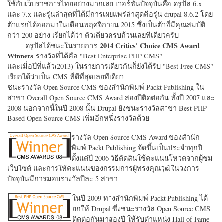
ใช้กับเว็บราชการไทยอย่างมากเลย เวอร์ชั่นปัจจุบันคือ ดรูปัล 6.x
และ 7.x และรุ่นล่าสุดที่ได้มีการเผยแพร่ล่าสุดคือรุ่น drupal 8.6.2 โดย
ตัวแรกได้ออกมาในเดือนพฤศจิกายน 2015 ซึ่งเป็นตัวที่มีคุณสมบัติ
กว่า 200 อย่าง เรียกได้ว่า ตัวเดียวครบถ้วนเลยทีเดียวครับ
2014 Critics' Choice CMS Award
ดรูปัลได้ชนะในรายการ
Winners
รางวัลที่ได้คือ "
Best Enterprise PHP CMS"
และเมื่อปีที่แล้ว(2013) ในรายการเดียวกันก็ยังได้รับ "
Best Free CMS"
เรียกได้ว่าเป็น CMS ที่ดีที่สุดเลยทีเดียว
ชนะรางวัล Open Source CMS ของสำนักพิมพ์ Packt Publishing ใน
สาขา Overall Open Source CMS Award สองปีติดต่อกัน ทั้งปี 2007 และ
2008 นอกจากนี้ในปี 2008 นั้น Drupal ยังชนะรางวัลสาขา Best PHP
Based Open Source CMS เพิ่มอีกหนึ่งรางวัลด้วย
รางวัล Open Source CMS Award ของสำนัก
พิมพ์ Packt Publishing จัดขึ้นเป็นประจำทุกปี
ตั้งแต่ปี 2006 วิธีตัดสินใช้คะแนนโหวตจากผู้ชม
เว็บไซต์ และการให้คะแนนของกรรมการผู้ทรงคุณวุฒิในวงการ
ปัจจุบันมีการมอบรางวัลปีละ 5 สาขา
ในปี 2009 ทางสำนักพิมพ์ Packt Publishing ได้
ยกให้ Drupal ซึ่งชนะรางวัล Open Source CMS
ติดต่อกันมาสองปี ให้รับตำแหน่ง Hall of Fame