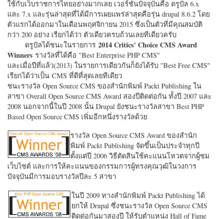
ใช้กับเว็บราชการไทยอย่างมากเลย เวอร์ชั่นปัจจุบันคือ ดรูปัล 6.x
และ 7.x และรุ่นล่าสุดที่ได้มีการเผยแพร่ล่าสุดคือรุ่น drupal 8.6.2 โดย
ตัวแรกได้ออกมาในเดือนพฤศจิกายน 2015 ซึ่งเป็นตัวที่มีคุณสมบัติ
กว่า 200 อย่าง เรียกได้ว่า ตัวเดียวครบถ้วนเลยทีเดียวครับ
2014 Critics' Choice CMS Award
ดรูปัลได้ชนะในรายการ
Winners
รางวัลที่ได้คือ "
Best Enterprise PHP CMS"
และเมื่อปีที่แล้ว(2013) ในรายการเดียวกันก็ยังได้รับ "
Best Free CMS"
เรียกได้ว่าเป็น CMS ที่ดีที่สุดเลยทีเดียว
ชนะรางวัล Open Source CMS ของสำนักพิมพ์ Packt Publishing ใน
สาขา Overall Open Source CMS Award สองปีติดต่อกัน ทั้งปี 2007 และ
2008 นอกจากนี้ในปี 2008 นั้น Drupal ยังชนะรางวัลสาขา Best PHP
Based Open Source CMS เพิ่มอีกหนึ่งรางวัลด้วย
รางวัล Open Source CMS Award ของสำนัก
พิมพ์ Packt Publishing จัดขึ้นเป็นประจำทุกปี
ตั้งแต่ปี 2006 วิธีตัดสินใช้คะแนนโหวตจากผู้ชม
เว็บไซต์ และการให้คะแนนของกรรมการผู้ทรงคุณวุฒิในวงการ
ปัจจุบันมีการมอบรางวัลปีละ 5 สาขา
ในปี 2009 ทางสำนักพิมพ์ Packt Publishing ได้
ยกให้ Drupal ซึ่งชนะรางวัล Open Source CMS
ติดต่อกันมาสองปี ให้รับตำแหน่ง Hall of Fame