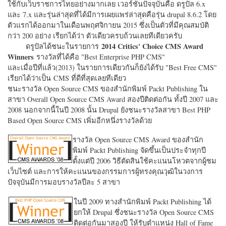
ใช้กับเว็บราชการไทยอย่างมากเลย เวอร์ชั่นปัจจุบันคือ ดรูปัล 6.x
และ 7.x และรุ่นล่าสุดที่ได้มีการเผยแพร่ล่าสุดคือรุ่น drupal 8.6.2 โดย
ตัวแรกได้ออกมาในเดือนพฤศจิกายน 2015 ซึ่งเป็นตัวที่มีคุณสมบัติ
กว่า 200 อย่าง เรียกได้ว่า ตัวเดียวครบถ้วนเลยทีเดียวครับ
2014 Critics' Choice CMS Award
ดรูปัลได้ชนะในรายการ
Winners
รางวัลที่ได้คือ "
Best Enterprise PHP CMS"
และเมื่อปีที่แล้ว(2013) ในรายการเดียวกันก็ยังได้รับ "
Best Free CMS"
เรียกได้ว่าเป็น CMS ที่ดีที่สุดเลยทีเดียว
ชนะรางวัล Open Source CMS ของสำนักพิมพ์ Packt Publishing ใน
สาขา Overall Open Source CMS Award สองปีติดต่อกัน ทั้งปี 2007 และ
2008 นอกจากนี้ในปี 2008 นั้น Drupal ยังชนะรางวัลสาขา Best PHP
Based Open Source CMS เพิ่มอีกหนึ่งรางวัลด้วย
รางวัล Open Source CMS Award ของสำนัก
พิมพ์ Packt Publishing จัดขึ้นเป็นประจำทุกปี
ตั้งแต่ปี 2006 วิธีตัดสินใช้คะแนนโหวตจากผู้ชม
เว็บไซต์ และการให้คะแนนของกรรมการผู้ทรงคุณวุฒิในวงการ
ปัจจุบันมีการมอบรางวัลปีละ 5 สาขา
ในปี 2009 ทางสำนักพิมพ์ Packt Publishing ได้
ยกให้ Drupal ซึ่งชนะรางวัล Open Source CMS
ติดต่อกันมาสองปี ให้รับตำแหน่ง Hall of Fame