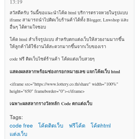
13:19
สวัสดีครับ วันนี้ขอแนะนำโค้ด html บริการตรวจหวยในรูปแบบ
iframe สามารถนำไปติดเว็บร้านค้าได้ทั้ง Blogger, Lnwshop และ
อื่นๆ ได้ตามใจชอบ
โค้ด html สำเร็จรูปแบบ สำหรับตกแต่งเว็บให้สวยงามมากขึ้น
ให้ลูกค้าได้ใช้งานได้สะดวกมากขึ้นจากเว็บของเรา
code ฟรี ติดเว็บไซต์ร้านค้า โค้ดแต่งเว็บสวยๆ
แสดงผลสลากพร้อมช่องกรอกหมายเลข แจกโค้ดเว็บ html
<iframe src="https://www.lottery.co.th/share" width="100%"
height="650" frameborder="0"></iframe>
เฉพาะผลสลากรางวัลหลัก Code ตกแต่งเว็บ
Tags:
code free
โค้ดติดเว็บ
ฟรีโค้ด
โค้ดhtml
แต่งเว็บ