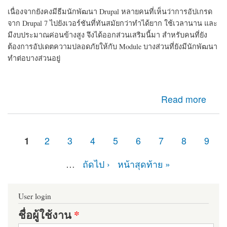
เนื่องจากยังคงมีธีมนักพัฒนา Drupal หลายคนที่เห็นว่าการอัปเกรด
จาก Drupal 7 ไปยังเวอร์ชันที่ทันสมัยกว่าทำได้ยาก ใช้เวลานาน และ
มีงบประมาณค่อนข้างสูง จึงได้ออกส่วนเสริมนี้มา สำหรับคนที่ยัง
ต้องการอัปเดตความปลอดภัยให้กับ Module บางส่วนที่ยังมีนักพัฒนา
ทำต่อบางส่วนอยู่
about d7security client Module ที่ควรติดตั้ง หากเว็บไซต์
Read more
ของคุณยังคงเป็น Drupal 7 มายืดอายุความปลอดภัยให้
Drupal 7 กัน
1
2
3
4
5
6
7
8
9
หน้า
…
ถัดไป ›
หน้าสุดท้าย »
User login
ชื่อผู้ใช้งาน
*