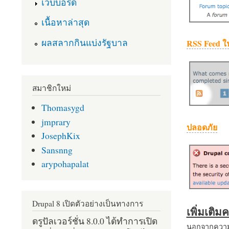
เว็บบอร์ด
เนื้อหาล่าสุด
ผลสลากกินแบ่งรัฐบาล
RSS Feed ใ
สมาชิกใหม่
Thomasygd
jmprary
ปลอดภัย
JosephKix
Sansnng
arypohapalat
Drupal 8 เปิดตัวอย่างเป็นทางการ
เพิ่มเติ
ดรูปัลเวอร์ชั่น 8.0.0 ได้ทำการเปิด
นอกจากความส