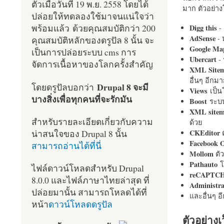
ตัวเมื่อวันที่ 19 พ.ย. 2558 โดยได้
มาก ตัวอย่างโ
ปล่อยให้ทดลองใช้มาจนแน่ใจว่า
พร้อมแล้ว ด้วยคุณสมบัติกว่า 200
Digg this
- 
AdSense
- 
คุณสมบัติหลักของดรูปัล 8 นั้น จะ
Google Ma
เป็นการปล่อยระบบ cms การ
Ubercart
- 
จัดการเนื้อหาของโลกครั้งสำคัญ
XML Site
อื่นๆ อีก
Drupal 8 จะมี
โดยดรูปัลบอกว่า
Views
เป็
บางสิ่งเพื่อทุกคนที่จะรักมัน
Boost
ระบบ
XML site
สำหรับรายละเอียดเกี่ยวกับความ
ด้วย
น่าสนใจของ Drupal 8 นั้น
CKEditor
ต
Facebook 
สามารถอ่านได้ที่นี่
Mollom
ตั
Pathauto
โ
ไฟล์ดาวน์โหลดสำหรับ Drupal
reCAPTC
8.0.0 และไฟล์ภาษาไทยล่าสุด ที่
Administr
ปล่อยมานั้น สามารถโหลดได้ที่
และอื่นๆ 
หน้า
ดาวน์โหลดดรูปัล
ตัวอย่างเ