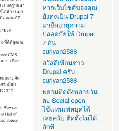
ระบบดรูปัลมา
หากเว็บไซต์ของคุณ
ี่ได้มีการเผย
ยังคงเป็น Drupal 7
มีคุณสมบัติ
มายืดอายุความ
อ "
Best
ปลอดภัยให้ Drupal
7 กัน
ที่ดีที่สุดเลย
suriyan2538
ource CMS
ัลสาขา Best
สวัสดีเพื่อนชาว
Drupal ครับ
lishing จัด
suriyan2538
ตจากผู้ชม
พยามติดตั่งหลายวัน
ในวงการ
ละ Social open
ไช้เเทนเฟสบุคได้
al ซึ่งชนะ
ง Hall of
เลยครับ ติดตั่งไม่ได้
pen Source
สักที