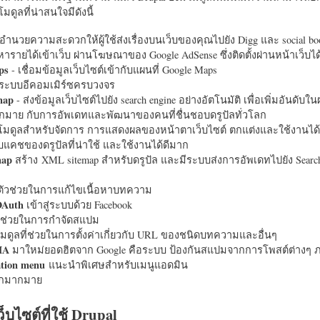
มดูลที่น่าสนใจมีดังนี้
อำนวยความสะดวกให้ผู้ใช้ส่งเรื่องบนเว็บของคุณไปยัง Digg และ social bo
หารายได้เข้าเว็บ ผ่านโฆษณาของ Google AdSense ซึ่งติดตั้งผ่านหน้าเว็บ
ps
- เชื่อมข้อมูลเว็บไซต์เข้ากับแผนที่ Google Maps
ระบบอีคอมเมิร์ซครบวงจร
map
- ส่งข้อมูลเว็บไซต์ไปยัง search engine อย่างอัตโนมัติ เพื่อเพิ่มอันดั
มากมาย กับการอัพเดทและพัฒนาของคนที่ชื่นชอบดรูปัลทั่วโลก
นโมดูลสำหรับจัดการ การแสดงผลของหน้าตาเว็บไซต์ ตกแต่งและใช้งานได้
แคชของดรูปัลที่น่าใช้ และใช้งานได้ดีมาก
map
สร้าง XML sitemap สำหรับดรูปัล และมีระบบส่งการอัพเดทไปยัง Search
ัวช่วยในการแก้ไขเนื้อหาบทความ
OAuth
เข้าสู่ระบบด้วย Facebook
วช่วยในการกำจัดสแปม
มดูลที่ช่วยในการตั้งค่าเกี่ยวกับ URL ของชนิดบทความและอื่นๆ
HA
มาใหม่ยอดฮิตจาก Google คือระบบ ป้องกันสแปมจากการโพสต์ต่างๆ ภ
ation menu
แนะนำพิเศษสำหรับเมนูแอดมิน
อีกมากมาย
ว็บไซต์ที่ใช้ Drupal