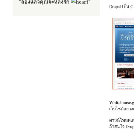
ลองแล้วคุณจะหลงรัก
"
"
Drupal เป็น 
Whitehouse.g
เว็บไซต์อย่
ดาวน์โหลดแล
ถ้าสนใจ Drupa