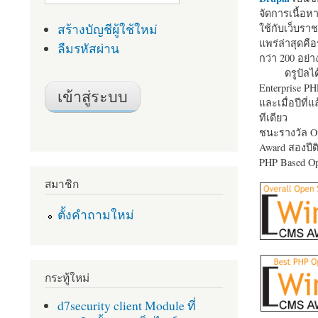
จัดการเนื้อ
สร้างบัญชีผู้ใช้ใหม่
ใช้กับเว็บราช
แพร่ล่าสุดคือ
ลืมรหัสผ่าน
กว่า 200 อย่า
ดรูปัลได
Enterprise P
และเมื่อปีที่
ทีเดียว
ชนะรางวัล Op
Award สองปีติ
PHP Based Op
สมาชิก
ตั้งคำถามใหม่
กระทู้ใหม่
d7security client Module ที่