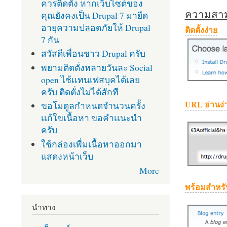
ควรติดตั้ง หากเว็บไซต์ของ
ความสามา
คุณยังคงเป็น Drupal 7 มายืด
อายุความปลอดภัยให้ Drupal
ติดตั้งง่าย
7 กัน
สวัสดีเพื่อนชาว Drupal ครับ
พยามติดตั่งหลายวันละ Social
open ไช้เเทนเฟสบุคได้เลย
ครับ ติดตั่งไม่ได้สักที
URL อ่านง่
ขอโมดูลกำหนดจำนวนครั้ง
เเก้ใขเนื้อหา ขอคำเเนะนำ
ครับ
ใช้กล่องเพื่มเนื้อหาออกมา
แสดงหน้าเว็บ
More
พร้อมสำหรั
นำทาง