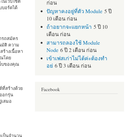
กในเว็บไซต์
ก่อน
บอร์ดได้
ปัญหาคงอยู่ที่ตัว Module
5 ปี
10 เดือน ก่อน
ถ้าอยากจะแยกหน้า
5 ปี 10
เดือน ก่อน
มารถสมัคร
สามารถลองใช้ Module
มัติ ความ
Node
6 ปี 2 เดือน ก่อน
สร้างเนื้อหา
เข้าเฟสเก่าไม่ได้ค่ะต้องทำ
คุณโดย
เว็บของคุณ
อย่
6 ปี 3 เดือน ก่อน
ที่สร้างด้วย
Facebook
ออกรุ่น
ู่เสมอ
กเป็นจำนวน