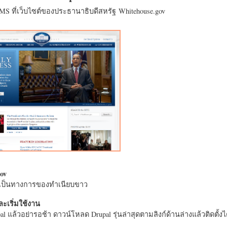
CMS ที่เว็บไซต์ของประธานาธิบดีสหรัฐ Whitehouse.gov
ov
างเป็นทางการของทำเนียบขาว
ะเริ่มใช้งาน
l แล้วอย่ารอช้า ดาวน์โหลด Drupal รุ่นล่าสุดตามลิงก์ด้านล่างแล้วติดตั้งได