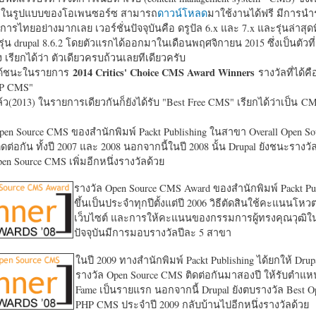
หาในรูปแบบของโอเพนซอร์ซ สามารถ
ดาวน์โหลด
มาใช้งานได้ฟรี มีการนำ
การไทยอย่างมากเลย เวอร์ชั่นปัจจุบันคือ ดรูปัล 6.x และ 7.x และรุ่นล่าสุดท
รุ่น drupal 8.6.2 โดยตัวแรกได้ออกมาในเดือนพฤศจิกายน 2015 ซึ่งเป็นตัวที่
ง เรียกได้ว่า ตัวเดียวครบถ้วนเลยทีเดียวครับ
2014 Critics' Choice CMS Award Winners
้ชนะในรายการ
รางวัลที่ได้คื
HP CMS"
แล้ว(2013) ในรายการเดียวกันก็ยังได้รับ "
Best Free CMS" เรียกได้ว่าเป็น CMS 
en Source CMS ของสำนักพิมพ์ Packt Publishing ในสาขา Overall Open S
ดต่อกัน ทั้งปี 2007 และ 2008 นอกจากนี้ในปี 2008 นั้น Drupal ยังชนะรางว
en Source CMS เพิ่มอีกหนึ่งรางวัลด้วย
รางวัล Open Source CMS Award ของสำนักพิมพ์ Packt Pub
ขึ้นเป็นประจำทุกปีตั้งแต่ปี 2006 วิธีตัดสินใช้คะแนนโหว
เว็บไซต์ และการให้คะแนนของกรรมการผู้ทรงคุณวุฒิ
ปัจจุบันมีการมอบรางวัลปีละ 5 สาขา
ในปี 2009 ทางสำนักพิมพ์ Packt Publishing ได้ยกให้ Drup
รางวัล Open Source CMS ติดต่อกันมาสองปี ให้รับตำแหน่
Fame เป็นรายแรก นอกจากนี้ Drupal ยังตบรางวัล Best O
PHP CMS ประจำปี 2009 กลับบ้านไปอีกหนึ่งรางวัลด้วย