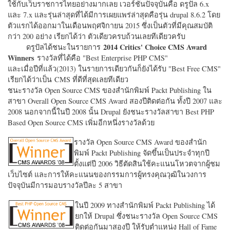
ใช้กับเว็บราชการไทยอย่างมากเลย เวอร์ชั่นปัจจุบันคือ ดรูปัล 6.x
และ 7.x และรุ่นล่าสุดที่ได้มีการเผยแพร่ล่าสุดคือรุ่น drupal 8.6.2 โดย
ตัวแรกได้ออกมาในเดือนพฤศจิกายน 2015 ซึ่งเป็นตัวที่มีคุณสมบัติ
กว่า 200 อย่าง เรียกได้ว่า ตัวเดียวครบถ้วนเลยทีเดียวครับ
2014 Critics' Choice CMS Award
ดรูปัลได้ชนะในรายการ
Winners
รางวัลที่ได้คือ "
Best Enterprise PHP CMS"
และเมื่อปีที่แล้ว(2013) ในรายการเดียวกันก็ยังได้รับ "
Best Free CMS"
เรียกได้ว่าเป็น CMS ที่ดีที่สุดเลยทีเดียว
ชนะรางวัล Open Source CMS ของสำนักพิมพ์ Packt Publishing ใน
สาขา Overall Open Source CMS Award สองปีติดต่อกัน ทั้งปี 2007 และ
2008 นอกจากนี้ในปี 2008 นั้น Drupal ยังชนะรางวัลสาขา Best PHP
Based Open Source CMS เพิ่มอีกหนึ่งรางวัลด้วย
รางวัล Open Source CMS Award ของสำนัก
พิมพ์ Packt Publishing จัดขึ้นเป็นประจำทุกปี
ตั้งแต่ปี 2006 วิธีตัดสินใช้คะแนนโหวตจากผู้ชม
เว็บไซต์ และการให้คะแนนของกรรมการผู้ทรงคุณวุฒิในวงการ
ปัจจุบันมีการมอบรางวัลปีละ 5 สาขา
ในปี 2009 ทางสำนักพิมพ์ Packt Publishing ได้
ยกให้ Drupal ซึ่งชนะรางวัล Open Source CMS
ติดต่อกันมาสองปี ให้รับตำแหน่ง Hall of Fame