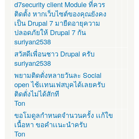
d7security client Module ที่ควร
ติดตั้ง หากเว็บไซต์ของคุณยังคง
เป็น Drupal 7 มายืดอายุความ
ปลอดภัยให้ Drupal 7 กัน
suriyan2538
สวัสดีเพื่อนชาว Drupal ครับ
suriyan2538
พยามติดตั่งหลายวันละ Social
open ไช้เเทนเฟสบุคได้เลยครับ
ติดตั่งไม่ได้สักที
Ton
ขอโมดูลกำหนดจำนวนครั้ง เเก้ใข
เนื้อหา ขอคำเเนะนำครับ
Ton