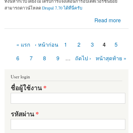
ทั้งนี้หากเว็บใดยังไม่ได้รับการแจ้งเตือนการอัปเดตเวอร์ชันย่อย
สามารถดาวน์โหลด
Drupal 7.70 ได้ที่นี่ครับ
about ในที่สุดก็มา Drupal 7.70 ออกแล้ว เว็บไซต์ที่ใช้
Read more
Drupal 7 อย่าลืมอัปเดตเพื่อความปลอดภัย
« แรก
‹ หน้าก่อน
1
2
3
4
5
หน้า
6
7
8
9
…
ถัดไป ›
หน้าสุดท้าย »
User login
ชื่อผู้ใช้งาน
*
รหัสผ่าน
*