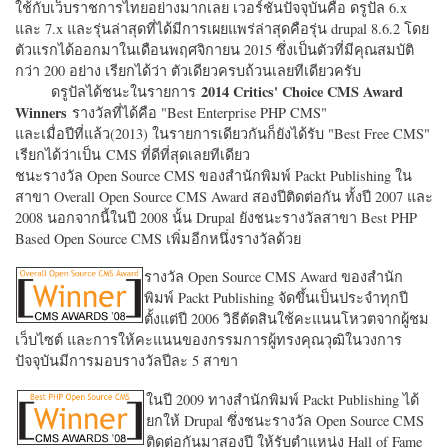
ใช้กับเว็บราชการไทยอย่างมากเลย เวอร์ชั่นปัจจุบันคือ ดรูปัล 6.x
และ 7.x และรุ่นล่าสุดที่ได้มีการเผยแพร่ล่าสุดคือรุ่น drupal 8.6.2 โดย
ตัวแรกได้ออกมาในเดือนพฤศจิกายน 2015 ซึ่งเป็นตัวที่มีคุณสมบัติ
กว่า 200 อย่าง เรียกได้ว่า ตัวเดียวครบถ้วนเลยทีเดียวครับ
2014 Critics' Choice CMS Award
ดรูปัลได้ชนะในรายการ
Winners
รางวัลที่ได้คือ "
Best Enterprise PHP CMS"
และเมื่อปีที่แล้ว(2013) ในรายการเดียวกันก็ยังได้รับ "
Best Free CMS"
เรียกได้ว่าเป็น CMS ที่ดีที่สุดเลยทีเดียว
ชนะรางวัล Open Source CMS ของสำนักพิมพ์ Packt Publishing ใน
สาขา Overall Open Source CMS Award สองปีติดต่อกัน ทั้งปี 2007 และ
2008 นอกจากนี้ในปี 2008 นั้น Drupal ยังชนะรางวัลสาขา Best PHP
Based Open Source CMS เพิ่มอีกหนึ่งรางวัลด้วย
รางวัล Open Source CMS Award ของสำนัก
พิมพ์ Packt Publishing จัดขึ้นเป็นประจำทุกปี
ตั้งแต่ปี 2006 วิธีตัดสินใช้คะแนนโหวตจากผู้ชม
เว็บไซต์ และการให้คะแนนของกรรมการผู้ทรงคุณวุฒิในวงการ
ปัจจุบันมีการมอบรางวัลปีละ 5 สาขา
ในปี 2009 ทางสำนักพิมพ์ Packt Publishing ได้
ยกให้ Drupal ซึ่งชนะรางวัล Open Source CMS
ติดต่อกันมาสองปี ให้รับตำแหน่ง Hall of Fame