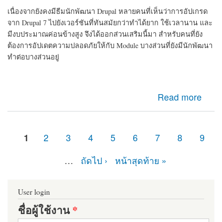
เนื่องจากยังคงมีธีมนักพัฒนา Drupal หลายคนที่เห็นว่าการอัปเกรด
จาก Drupal 7 ไปยังเวอร์ชันที่ทันสมัยกว่าทำได้ยาก ใช้เวลานาน และ
มีงบประมาณค่อนข้างสูง จึงได้ออกส่วนเสริมนี้มา สำหรับคนที่ยัง
ต้องการอัปเดตความปลอดภัยให้กับ Module บางส่วนที่ยังมีนักพัฒนา
ทำต่อบางส่วนอยู่
about d7security client Module ที่ควรติดตั้ง หากเว็บไซต์
Read more
ของคุณยังคงเป็น Drupal 7 มายืดอายุความปลอดภัยให้
Drupal 7 กัน
1
2
3
4
5
6
7
8
9
หน้า
…
ถัดไป ›
หน้าสุดท้าย »
User login
ชื่อผู้ใช้งาน
*