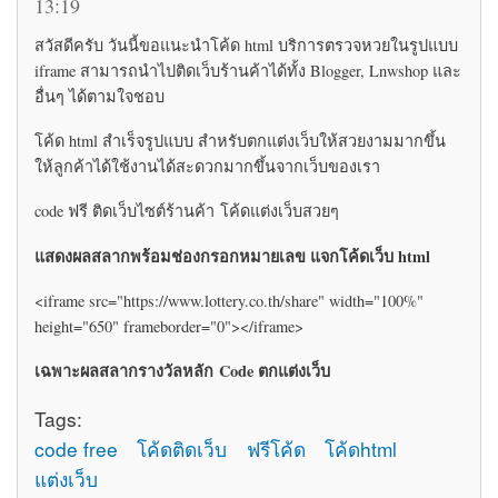
13:19
สวัสดีครับ วันนี้ขอแนะนำโค้ด html บริการตรวจหวยในรูปแบบ
iframe สามารถนำไปติดเว็บร้านค้าได้ทั้ง Blogger, Lnwshop และ
อื่นๆ ได้ตามใจชอบ
โค้ด html สำเร็จรูปแบบ สำหรับตกแต่งเว็บให้สวยงามมากขึ้น
ให้ลูกค้าได้ใช้งานได้สะดวกมากขึ้นจากเว็บของเรา
code ฟรี ติดเว็บไซต์ร้านค้า โค้ดแต่งเว็บสวยๆ
แสดงผลสลากพร้อมช่องกรอกหมายเลข แจกโค้ดเว็บ html
<iframe src="https://www.lottery.co.th/share" width="100%"
height="650" frameborder="0"></iframe>
เฉพาะผลสลากรางวัลหลัก Code ตกแต่งเว็บ
Tags:
code free
โค้ดติดเว็บ
ฟรีโค้ด
โค้ดhtml
แต่งเว็บ