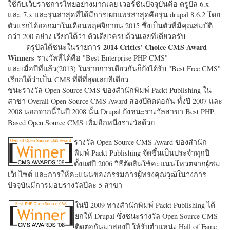
ใช้กับเว็บราชการไทยอย่างมากเลย เวอร์ชั่นปัจจุบันคือ ดรูปัล 6.x
และ 7.x และรุ่นล่าสุดที่ได้มีการเผยแพร่ล่าสุดคือรุ่น drupal 8.6.2 โดย
ตัวแรกได้ออกมาในเดือนพฤศจิกายน 2015 ซึ่งเป็นตัวที่มีคุณสมบัติ
กว่า 200 อย่าง เรียกได้ว่า ตัวเดียวครบถ้วนเลยทีเดียวครับ
2014 Critics' Choice CMS Award
ดรูปัลได้ชนะในรายการ
Winners
รางวัลที่ได้คือ "
Best Enterprise PHP CMS"
และเมื่อปีที่แล้ว(2013) ในรายการเดียวกันก็ยังได้รับ "
Best Free CMS"
เรียกได้ว่าเป็น CMS ที่ดีที่สุดเลยทีเดียว
ชนะรางวัล Open Source CMS ของสำนักพิมพ์ Packt Publishing ใน
สาขา Overall Open Source CMS Award สองปีติดต่อกัน ทั้งปี 2007 และ
2008 นอกจากนี้ในปี 2008 นั้น Drupal ยังชนะรางวัลสาขา Best PHP
Based Open Source CMS เพิ่มอีกหนึ่งรางวัลด้วย
รางวัล Open Source CMS Award ของสำนัก
พิมพ์ Packt Publishing จัดขึ้นเป็นประจำทุกปี
ตั้งแต่ปี 2006 วิธีตัดสินใช้คะแนนโหวตจากผู้ชม
เว็บไซต์ และการให้คะแนนของกรรมการผู้ทรงคุณวุฒิในวงการ
ปัจจุบันมีการมอบรางวัลปีละ 5 สาขา
ในปี 2009 ทางสำนักพิมพ์ Packt Publishing ได้
ยกให้ Drupal ซึ่งชนะรางวัล Open Source CMS
ติดต่อกันมาสองปี ให้รับตำแหน่ง Hall of Fame