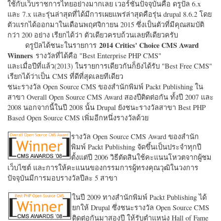
ใช้กับเว็บราชการไทยอย่างมากเลย เวอร์ชั่นปัจจุบันคือ ดรูปัล 6.x
และ 7.x และรุ่นล่าสุดที่ได้มีการเผยแพร่ล่าสุดคือรุ่น drupal 8.6.2 โดย
ตัวแรกได้ออกมาในเดือนพฤศจิกายน 2015 ซึ่งเป็นตัวที่มีคุณสมบัติ
กว่า 200 อย่าง เรียกได้ว่า ตัวเดียวครบถ้วนเลยทีเดียวครับ
2014 Critics' Choice CMS Award
ดรูปัลได้ชนะในรายการ
Winners
รางวัลที่ได้คือ "
Best Enterprise PHP CMS"
และเมื่อปีที่แล้ว(2013) ในรายการเดียวกันก็ยังได้รับ "
Best Free CMS"
เรียกได้ว่าเป็น CMS ที่ดีที่สุดเลยทีเดียว
ชนะรางวัล Open Source CMS ของสำนักพิมพ์ Packt Publishing ใน
สาขา Overall Open Source CMS Award สองปีติดต่อกัน ทั้งปี 2007 และ
2008 นอกจากนี้ในปี 2008 นั้น Drupal ยังชนะรางวัลสาขา Best PHP
Based Open Source CMS เพิ่มอีกหนึ่งรางวัลด้วย
รางวัล Open Source CMS Award ของสำนัก
พิมพ์ Packt Publishing จัดขึ้นเป็นประจำทุกปี
ตั้งแต่ปี 2006 วิธีตัดสินใช้คะแนนโหวตจากผู้ชม
เว็บไซต์ และการให้คะแนนของกรรมการผู้ทรงคุณวุฒิในวงการ
ปัจจุบันมีการมอบรางวัลปีละ 5 สาขา
ในปี 2009 ทางสำนักพิมพ์ Packt Publishing ได้
ยกให้ Drupal ซึ่งชนะรางวัล Open Source CMS
ติดต่อกันมาสองปี ให้รับตำแหน่ง Hall of Fame