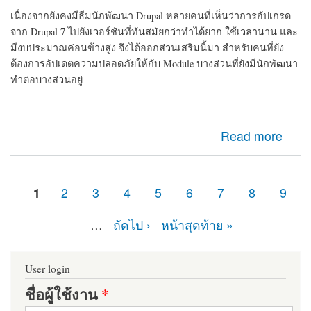
เนื่องจากยังคงมีธีมนักพัฒนา Drupal หลายคนที่เห็นว่าการอัปเกรด
จาก Drupal 7 ไปยังเวอร์ชันที่ทันสมัยกว่าทำได้ยาก ใช้เวลานาน และ
มีงบประมาณค่อนข้างสูง จึงได้ออกส่วนเสริมนี้มา สำหรับคนที่ยัง
ต้องการอัปเดตความปลอดภัยให้กับ Module บางส่วนที่ยังมีนักพัฒนา
ทำต่อบางส่วนอยู่
about d7security client Module ที่ควรติดตั้ง หากเว็บไซต์
Read more
ของคุณยังคงเป็น Drupal 7 มายืดอายุความปลอดภัยให้
Drupal 7 กัน
1
2
3
4
5
6
7
8
9
หน้า
…
ถัดไป ›
หน้าสุดท้าย »
User login
ชื่อผู้ใช้งาน
*