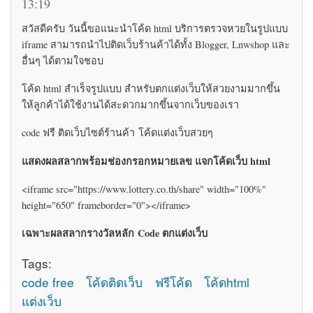
13:19
สวัสดีครับ วันนี้ขอแนะนำโค้ด html บริการตรวจหวยในรูปแบบ
iframe สามารถนำไปติดเว็บร้านค้าได้ทั้ง Blogger, Lnwshop และ
อื่นๆ ได้ตามใจชอบ
โค้ด html สำเร็จรูปแบบ สำหรับตกแต่งเว็บให้สวยงามมากขึ้น
ให้ลูกค้าได้ใช้งานได้สะดวกมากขึ้นจากเว็บของเรา
code ฟรี ติดเว็บไซต์ร้านค้า โค้ดแต่งเว็บสวยๆ
แสดงผลสลากพร้อมช่องกรอกหมายเลข แจกโค้ดเว็บ html
<iframe src="https://www.lottery.co.th/share" width="100%"
height="650" frameborder="0"></iframe>
เฉพาะผลสลากรางวัลหลัก Code ตกแต่งเว็บ
Tags:
code free
โค้ดติดเว็บ
ฟรีโค้ด
โค้ดhtml
แต่งเว็บ