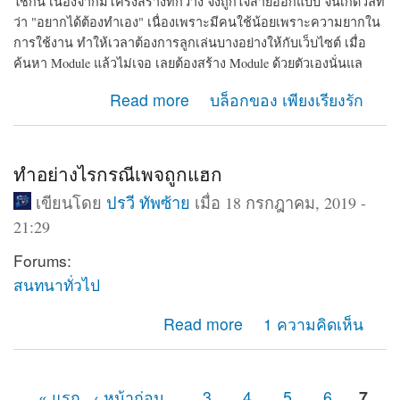
ใช้กัน เนื่องจากมีโครงสร้างที่กว้าง จึงถูกใจสายออกแบบ จนเกิดวลีที่
ว่า "อยากได้ต้องทำเอง" เนื่องเพราะมีคนใช้น้อยเพราะความยากใน
การใช้งาน ทำให้เวลาต้องการลูกเล่นบางอย่างให้กับเว็บไซต์ เมื่อ
ค้นหา Module แล้วไม่เจอ เลยต้องสร้าง Module ด้วยตัวเองนั่นแล
about รวมเว็บที่มีความรู้เกี่ยวกับ CMS drupal ใน
Read more
บล็อกของ เพียงเรียงรัก
ประเทศไทย
ทำอย่างไรกรณีเพจถูกแฮก
เขียนโดย
ปรวี ทัพซ้าย
เมื่อ 18 กรกฎาคม, 2019 -
21:29
Forums:
สนทนาทั่วไป
about ทำอย่างไรกรณีเพจถูกแฮก
Read more
1 ความคิดเห็น
« แรก
‹ หน้าก่อน
…
3
4
5
6
7