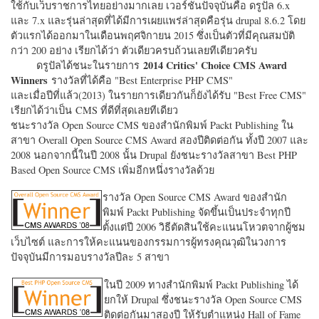
ใช้กับเว็บราชการไทยอย่างมากเลย เวอร์ชั่นปัจจุบันคือ ดรูปัล 6.x
และ 7.x และรุ่นล่าสุดที่ได้มีการเผยแพร่ล่าสุดคือรุ่น drupal 8.6.2 โดย
ตัวแรกได้ออกมาในเดือนพฤศจิกายน 2015 ซึ่งเป็นตัวที่มีคุณสมบัติ
กว่า 200 อย่าง เรียกได้ว่า ตัวเดียวครบถ้วนเลยทีเดียวครับ
2014 Critics' Choice CMS Award
ดรูปัลได้ชนะในรายการ
Winners
รางวัลที่ได้คือ "
Best Enterprise PHP CMS"
และเมื่อปีที่แล้ว(2013) ในรายการเดียวกันก็ยังได้รับ "
Best Free CMS"
เรียกได้ว่าเป็น CMS ที่ดีที่สุดเลยทีเดียว
ชนะรางวัล Open Source CMS ของสำนักพิมพ์ Packt Publishing ใน
สาขา Overall Open Source CMS Award สองปีติดต่อกัน ทั้งปี 2007 และ
2008 นอกจากนี้ในปี 2008 นั้น Drupal ยังชนะรางวัลสาขา Best PHP
Based Open Source CMS เพิ่มอีกหนึ่งรางวัลด้วย
รางวัล Open Source CMS Award ของสำนัก
พิมพ์ Packt Publishing จัดขึ้นเป็นประจำทุกปี
ตั้งแต่ปี 2006 วิธีตัดสินใช้คะแนนโหวตจากผู้ชม
เว็บไซต์ และการให้คะแนนของกรรมการผู้ทรงคุณวุฒิในวงการ
ปัจจุบันมีการมอบรางวัลปีละ 5 สาขา
ในปี 2009 ทางสำนักพิมพ์ Packt Publishing ได้
ยกให้ Drupal ซึ่งชนะรางวัล Open Source CMS
ติดต่อกันมาสองปี ให้รับตำแหน่ง Hall of Fame