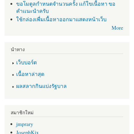
ขอโมดูลกำหนดจำนวนครั้ง เเก้ใขเนื้อหา ขอ
คำเเนะนำครับ
ใช้กล่องเพื่มเนื้อหาออกมาแสดงหน้าเว็บ
More
นำทาง
เว็บบอร์ด
เนื้อหาล่าสุด
ผลสลากกินแบ่งรัฐบาล
สมาชิกใหม่
jmprary
JosephKix