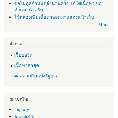
ขอโมดูลกำหนดจำนวนครั้ง เเก้ใขเนื้อหา ขอ
คำเเนะนำครับ
ใช้กล่องเพื่มเนื้อหาออกมาแสดงหน้าเว็บ
More
นำทาง
เว็บบอร์ด
เนื้อหาล่าสุด
ผลสลากกินแบ่งรัฐบาล
สมาชิกใหม่
jmprary
JosephKix