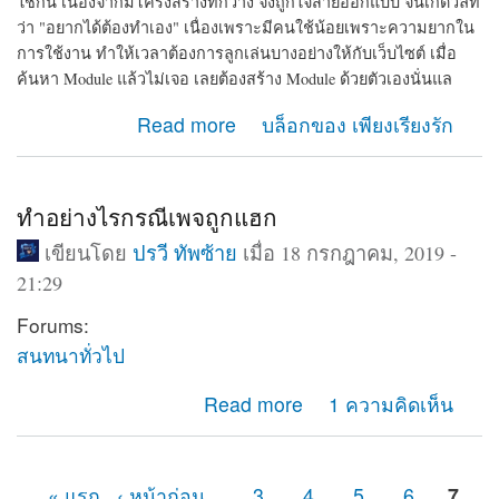
ใช้กัน เนื่องจากมีโครงสร้างที่กว้าง จึงถูกใจสายออกแบบ จนเกิดวลีที่
ว่า "อยากได้ต้องทำเอง" เนื่องเพราะมีคนใช้น้อยเพราะความยากใน
การใช้งาน ทำให้เวลาต้องการลูกเล่นบางอย่างให้กับเว็บไซต์ เมื่อ
ค้นหา Module แล้วไม่เจอ เลยต้องสร้าง Module ด้วยตัวเองนั่นแล
about รวมเว็บที่มีความรู้เกี่ยวกับ CMS drupal ใน
Read more
บล็อกของ เพียงเรียงรัก
ประเทศไทย
ทำอย่างไรกรณีเพจถูกแฮก
เขียนโดย
ปรวี ทัพซ้าย
เมื่อ 18 กรกฎาคม, 2019 -
21:29
Forums:
สนทนาทั่วไป
about ทำอย่างไรกรณีเพจถูกแฮก
Read more
1 ความคิดเห็น
« แรก
‹ หน้าก่อน
…
3
4
5
6
7