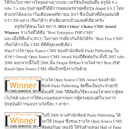
ใช้กับเว็บราชการไทยอย่างมากเลย เวอร์ชั่นปัจจุบันคือ ดรูปัล 6.x
และ 7.x และรุ่นล่าสุดที่ได้มีการเผยแพร่ล่าสุดคือรุ่น drupal 8.6.2 โดย
ตัวแรกได้ออกมาในเดือนพฤศจิกายน 2015 ซึ่งเป็นตัวที่มีคุณสมบัติ
กว่า 200 อย่าง เรียกได้ว่า ตัวเดียวครบถ้วนเลยทีเดียวครับ
2014 Critics' Choice CMS Award
ดรูปัลได้ชนะในรายการ
Winners
รางวัลที่ได้คือ "
Best Enterprise PHP CMS"
และเมื่อปีที่แล้ว(2013) ในรายการเดียวกันก็ยังได้รับ "
Best Free CMS"
เรียกได้ว่าเป็น CMS ที่ดีที่สุดเลยทีเดียว
ชนะรางวัล Open Source CMS ของสำนักพิมพ์ Packt Publishing ใน
สาขา Overall Open Source CMS Award สองปีติดต่อกัน ทั้งปี 2007 และ
2008 นอกจากนี้ในปี 2008 นั้น Drupal ยังชนะรางวัลสาขา Best PHP
Based Open Source CMS เพิ่มอีกหนึ่งรางวัลด้วย
รางวัล Open Source CMS Award ของสำนัก
พิมพ์ Packt Publishing จัดขึ้นเป็นประจำทุกปี
ตั้งแต่ปี 2006 วิธีตัดสินใช้คะแนนโหวตจากผู้ชม
เว็บไซต์ และการให้คะแนนของกรรมการผู้ทรงคุณวุฒิในวงการ
ปัจจุบันมีการมอบรางวัลปีละ 5 สาขา
ในปี 2009 ทางสำนักพิมพ์ Packt Publishing ได้
ยกให้ Drupal ซึ่งชนะรางวัล Open Source CMS
ติดต่อกันมาสองปี ให้รับตำแหน่ง Hall of Fame