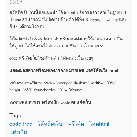
13:19
สวัสดีครับ วันนี้ขอแนะนำโค้ด html บริการตรวจหวยในรูปแบบ
iframe สามารถนำไปติดเว็บร้านค้าได้ทั้ง Blogger, Lnwshop และ
อื่นๆ ได้ตามใจชอบ
โค้ด html สำเร็จรูปแบบ สำหรับตกแต่งเว็บให้สวยงามมากขึ้น
ให้ลูกค้าได้ใช้งานได้สะดวกมากขึ้นจากเว็บของเรา
code ฟรี ติดเว็บไซต์ร้านค้า โค้ดแต่งเว็บสวยๆ
แสดงผลสลากพร้อมช่องกรอกหมายเลข แจกโค้ดเว็บ html
<iframe src="https://www.lottery.co.th/share" width="100%"
height="650" frameborder="0"></iframe>
เฉพาะผลสลากรางวัลหลัก Code ตกแต่งเว็บ
Tags:
code free
โค้ดติดเว็บ
ฟรีโค้ด
โค้ดhtml
แต่งเว็บ