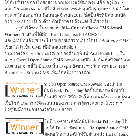
ใช้กับเว็บราชการไทยอย่างมากเลย เวอร์ชั่นปัจจุบันคือ ดรูปัล 6.x
และ 7.x และรุ่นล่าสุดที่ได้มีการเผยแพร่ล่าสุดคือรุ่น drupal 8.6.2 โดย
ตัวแรกได้ออกมาในเดือนพฤศจิกายน 2015 ซึ่งเป็นตัวที่มีคุณสมบัติ
กว่า 200 อย่าง เรียกได้ว่า ตัวเดียวครบถ้วนเลยทีเดียวครับ
2014 Critics' Choice CMS Award
ดรูปัลได้ชนะในรายการ
Winners
รางวัลที่ได้คือ "
Best Enterprise PHP CMS"
และเมื่อปีที่แล้ว(2013) ในรายการเดียวกันก็ยังได้รับ "
Best Free CMS"
เรียกได้ว่าเป็น CMS ที่ดีที่สุดเลยทีเดียว
ชนะรางวัล Open Source CMS ของสำนักพิมพ์ Packt Publishing ใน
สาขา Overall Open Source CMS Award สองปีติดต่อกัน ทั้งปี 2007 และ
2008 นอกจากนี้ในปี 2008 นั้น Drupal ยังชนะรางวัลสาขา Best PHP
Based Open Source CMS เพิ่มอีกหนึ่งรางวัลด้วย
รางวัล Open Source CMS Award ของสำนัก
พิมพ์ Packt Publishing จัดขึ้นเป็นประจำทุกปี
ตั้งแต่ปี 2006 วิธีตัดสินใช้คะแนนโหวตจากผู้ชม
เว็บไซต์ และการให้คะแนนของกรรมการผู้ทรงคุณวุฒิในวงการ
ปัจจุบันมีการมอบรางวัลปีละ 5 สาขา
ในปี 2009 ทางสำนักพิมพ์ Packt Publishing ได้
ยกให้ Drupal ซึ่งชนะรางวัล Open Source CMS
ติดต่อกันมาสองปี ให้รับตำแหน่ง Hall of Fame