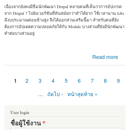
เนื่องจากยังคงมีธีมนักพัฒนา Drupal หลายคนที่เห็นว่าการอัปเกรด
จาก Drupal 7 ไปยังเวอร์ชันที่ทันสมัยกว่าทำได้ยาก ใช้เวลานาน และ
มีงบประมาณค่อนข้างสูง จึงได้ออกส่วนเสริมนี้มา สำหรับคนที่ยัง
ต้องการอัปเดตความปลอดภัยให้กับ Module บางส่วนที่ยังมีนักพัฒนา
ทำต่อบางส่วนอยู่
about d7security client Module ที่ควรติดตั้ง หากเว็บไซต์
Read more
ของคุณยังคงเป็น Drupal 7 มายืดอายุความปลอดภัยให้
Drupal 7 กัน
1
2
3
4
5
6
7
8
9
หน้า
…
ถัดไป ›
หน้าสุดท้าย »
User login
ชื่อผู้ใช้งาน
*