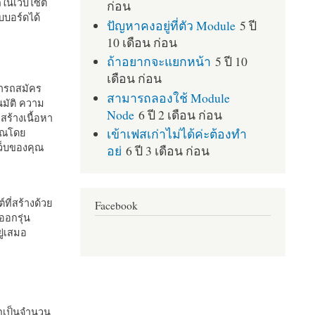
กในเว็บไซต์
ก่อน
บอร์ดได้
ปัญหาคงอยู่ที่ตัว Module
5 ปี
10 เดือน ก่อน
ถ้าอยากจะแยกหน้า
5 ปี 10
เดือน ก่อน
มารถสมัคร
สามารถลองใช้ Module
มัติ ความ
Node
6 ปี 2 เดือน ก่อน
สร้างเนื้อหา
เข้าเฟสเก่าไม่ได้ค่ะต้องทำ
คุณโดย
เว็บของคุณ
อย่
6 ปี 3 เดือน ก่อน
ที่สร้างด้วย
Facebook
ออกรุ่น
ู่เสมอ
กเป็นจำนวน