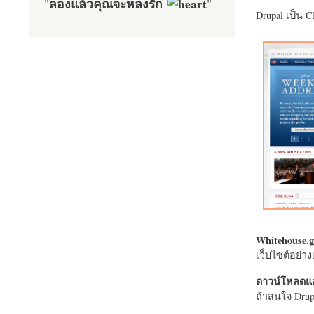
ลองแล้วคุณจะหลงรัก
"
"
Drupal เป็น 
Whitehouse.g
เว็บไซต์อย่
ดาวน์โหลดแล
ถ้าสนใจ Drupa