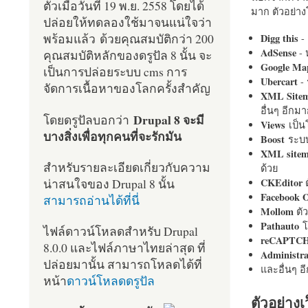
ตัวเมื่อวันที่ 19 พ.ย. 2558 โดยได้
มาก ตัวอย่างโ
ปล่อยให้ทดลองใช้มาจนแน่ใจว่า
พร้อมแล้ว ด้วยคุณสมบัติกว่า 200
Digg this
- 
AdSense
- 
คุณสมบัติหลักของดรูปัล 8 นั้น จะ
Google Ma
เป็นการปล่อยระบบ cms การ
Ubercart
- 
จัดการเนื้อหาของโลกครั้งสำคัญ
XML Site
อื่นๆ อีก
Drupal 8 จะมี
โดยดรูปัลบอกว่า
Views
เป็
บางสิ่งเพื่อทุกคนที่จะรักมัน
Boost
ระบบ
XML site
สำหรับรายละเอียดเกี่ยวกับความ
ด้วย
น่าสนใจของ Drupal 8 นั้น
CKEditor
ต
Facebook 
สามารถอ่านได้ที่นี่
Mollom
ตั
Pathauto
โ
ไฟล์ดาวน์โหลดสำหรับ Drupal
reCAPTC
8.0.0 และไฟล์ภาษาไทยล่าสุด ที่
Administr
ปล่อยมานั้น สามารถโหลดได้ที่
และอื่นๆ 
หน้า
ดาวน์โหลดดรูปัล
ตัวอย่างเ