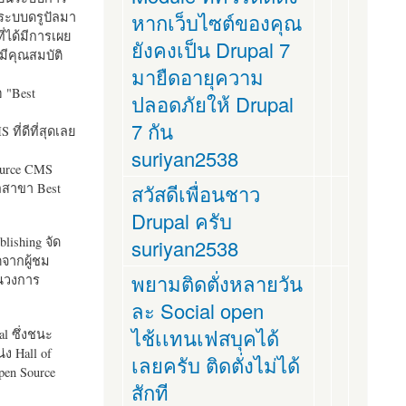
ระบบดรูปัลมา
หากเว็บไซต์ของคุณ
ี่ได้มีการเผย
ยังคงเป็น Drupal 7
มีคุณสมบัติ
มายืดอายุความ
อ "
Best
ปลอดภัยให้ Drupal
7 กัน
ที่ดีที่สุดเลย
suriyan2538
ource CMS
ัลสาขา Best
สวัสดีเพื่อนชาว
Drupal ครับ
lishing จัด
suriyan2538
ตจากผู้ชม
พยามติดตั่งหลายวัน
ในวงการ
ละ Social open
ไช้เเทนเฟสบุคได้
al ซึ่งชนะ
ง Hall of
เลยครับ ติดตั่งไม่ได้
pen Source
สักที