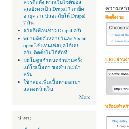
ควรติดตั้ง หากเว็บไซต์ของ
ความสามา
คุณยังคงเป็น Drupal 7 มายืด
อายุความปลอดภัยให้ Drupal
ติดตั้งง่าย
7 กัน
สวัสดีเพื่อนชาว Drupal ครับ
พยามติดตั่งหลายวันละ Social
open ไช้เเทนเฟสบุคได้เลย
ครับ ติดตั่งไม่ได้สักที
URL อ่านง่
ขอโมดูลกำหนดจำนวนครั้ง
เเก้ใขเนื้อหา ขอคำเเนะนำ
ครับ
ใช้กล่องเพื่มเนื้อหาออกมา
แสดงหน้าเว็บ
More
พร้อมสำหรั
นำทาง