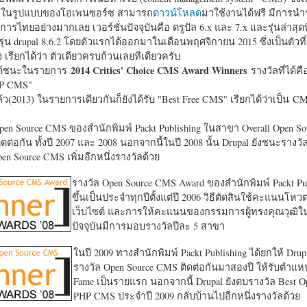
หาในรูปแบบของโอเพนซอร์ซ สามารถ
ดาวน์โหลด
มาใช้งานได้ฟรี มีการนำ
การไทยอย่างมากเลย เวอร์ชั่นปัจจุบันคือ ดรูปัล 6.x และ 7.x และรุ่นล่าสุดท
รุ่น drupal 8.6.2 โดยตัวแรกได้ออกมาในเดือนพฤศจิกายน 2015 ซึ่งเป็นตัวที่
ง เรียกได้ว่า ตัวเดียวครบถ้วนเลยทีเดียวครับ
2014 Critics' Choice CMS Award Winners
้ชนะในรายการ
รางวัลที่ได้คื
HP CMS"
แล้ว(2013) ในรายการเดียวกันก็ยังได้รับ "
Best Free CMS" เรียกได้ว่าเป็น CMS 
en Source CMS ของสำนักพิมพ์ Packt Publishing ในสาขา Overall Open S
ดต่อกัน ทั้งปี 2007 และ 2008 นอกจากนี้ในปี 2008 นั้น Drupal ยังชนะรางว
en Source CMS เพิ่มอีกหนึ่งรางวัลด้วย
รางวัล Open Source CMS Award ของสำนักพิมพ์ Packt Pub
ขึ้นเป็นประจำทุกปีตั้งแต่ปี 2006 วิธีตัดสินใช้คะแนนโหว
เว็บไซต์ และการให้คะแนนของกรรมการผู้ทรงคุณวุฒิ
ปัจจุบันมีการมอบรางวัลปีละ 5 สาขา
ในปี 2009 ทางสำนักพิมพ์ Packt Publishing ได้ยกให้ Drup
รางวัล Open Source CMS ติดต่อกันมาสองปี ให้รับตำแหน่
Fame เป็นรายแรก นอกจากนี้ Drupal ยังตบรางวัล Best O
PHP CMS ประจำปี 2009 กลับบ้านไปอีกหนึ่งรางวัลด้วย