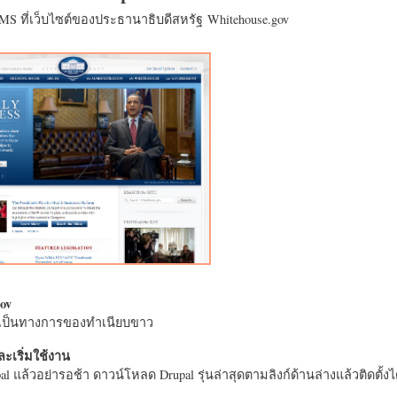
CMS ที่เว็บไซต์ของประธานาธิบดีสหรัฐ Whitehouse.gov
ov
างเป็นทางการของทำเนียบขาว
ะเริ่มใช้งาน
l แล้วอย่ารอช้า ดาวน์โหลด Drupal รุ่นล่าสุดตามลิงก์ด้านล่างแล้วติดตั้งได