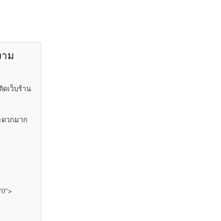
ยงาม
ิดเว็บร้าน
้สะดวกมาก
"0">