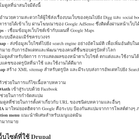
มดูลที่น่าสนใจมีดังนี้
อำนวยความสะดวกให้ผู้ใช้ส่งเรื่องบนเว็บของคุณไปยัง Digg และ social bo
หารายได้เข้าเว็บ ผ่านโฆษณาของ Google AdSense ซึ่งติดตั้งผ่านหน้าเว็บ
ps
- เชื่อมข้อมูลเว็บไซต์เข้ากับแผนที่ Google Maps
ระบบอีคอมเมิร์ซครบวงจร
map
- ส่งข้อมูลเว็บไซต์ไปยัง search engine อย่างอัตโนมัติ เพื่อเพิ่มอันดั
มากมาย กับการอัพเดทและพัฒนาของคนที่ชื่นชอบดรูปัลทั่วโลก
นโมดูลสำหรับจัดการ การแสดงผลของหน้าตาเว็บไซต์ ตกแต่งและใช้งานได้
แคชของดรูปัลที่น่าใช้ และใช้งานได้ดีมาก
map
สร้าง XML sitemap สำหรับดรูปัล และมีระบบส่งการอัพเดทไปยัง Search
ัวช่วยในการแก้ไขเนื้อหาบทความ
OAuth
เข้าสู่ระบบด้วย Facebook
วช่วยในการกำจัดสแปม
มดูลที่ช่วยในการตั้งค่าเกี่ยวกับ URL ของชนิดบทความและอื่นๆ
HA
มาใหม่ยอดฮิตจาก Google คือระบบ ป้องกันสแปมจากการโพสต์ต่างๆ ภ
ation menu
แนะนำพิเศษสำหรับเมนูแอดมิน
อีกมากมาย
ว็บไซต์ที่ใช้ Drupal