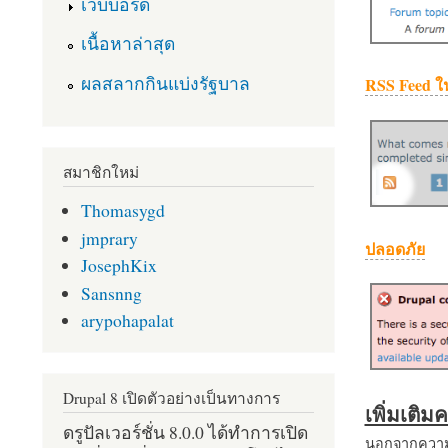
เว็บบอร์ด
เนื้อหาล่าสุด
ผลสลากกินแบ่งรัฐบาล
RSS Feed ใ
สมาชิกใหม่
Thomasygd
jmprary
ปลอดภัย
JosephKix
Sansnng
arypohapalat
Drupal 8 เปิดตัวอย่างเป็นทางการ
เพิ่มเติ
ดรูปัลเวอร์ชั่น 8.0.0 ได้ทำการเปิด
นอกจากความส