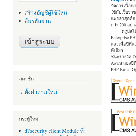
จัดการเนื้อ
สร้างบัญชีผู้ใช้ใหม่
ใช้กับเว็บราช
แพร่ล่าสุดคือ
ลืมรหัสผ่าน
กว่า 200 อย่า
ดรูปัลได
Enterprise P
และเมื่อปีที่
ทีเดียว
ชนะรางวัล Op
Award สองปีติ
PHP Based Op
สมาชิก
ตั้งคำถามใหม่
กระทู้ใหม่
d7security client Module ที่