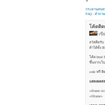
นี่
กระดานสนท
FAQ - คำถามท
โค้ดติด
เข
สวัสดีครั
ค้าได้ทั้ง
โค้ด html 
ขึ้นจากเว็
code ฟรี ต
แสดงผลสล
<iframe src
</iframe>