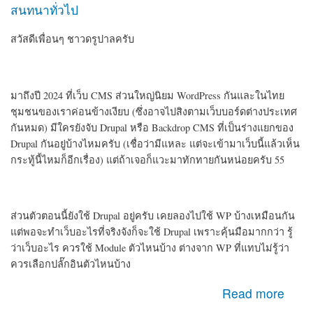
สนทนาทั่วไป
สวัสดีเพื่อนๆ ชาวดรูปาลครับ
มาถึงปี 2024 ที่เว็บ CMS ส่วนใหญ่นิยม WordPress กันและในไทย
ชุมชนของเราค่อนข้างเงียบ (ซึ่งอาจไปสิงตามเว็บบอร์ดต่างประเทศ
กันหมด) มีใครยังจับ Drupal หรือ Backdrop CMS ที่เป็นร่างแยกของ
Drupal กันอยู่บ้างไหมครับ (เชื่อว่ามีแหละ แต่จะเข้ามาเว็บนี้แล้วเห็น
กระทู้นี้ไหมก็อีกเรื่อง) แต่ถ้าเจอก็แวะมาทักทายกันหน่อยครับ 55
ส่วนตัวตอนนี้ยังใช้ Drupal อยู่ครับ เคยลองไปใช้ WP บ้างเหมือนกัน
แต่พอจะทำเว็บอะไรที่จริงจังก็จะใช้ Drupal เพราะคุ้นมือมากกว่า รู้
ว่าเว็บอะไร ควรใช้ Module ตัวไหนบ้าง ต่างจาก WP ที่แทบไม่รู้ว่า
ควรเลือกปลั๊กอินตัวไหนบ้าง
about สวัสดีเพื่อนชาว Drupal ครับ
Read more