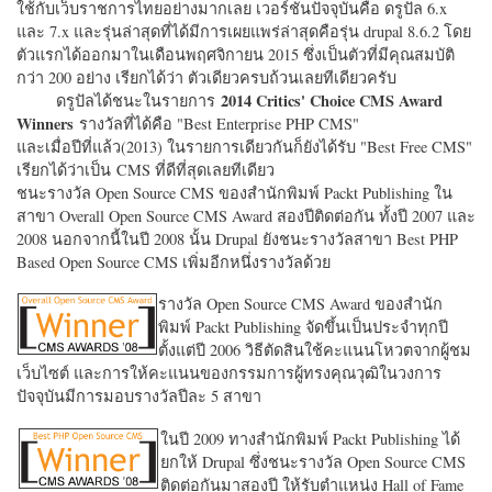
ใช้กับเว็บราชการไทยอย่างมากเลย เวอร์ชั่นปัจจุบันคือ ดรูปัล 6.x
และ 7.x และรุ่นล่าสุดที่ได้มีการเผยแพร่ล่าสุดคือรุ่น drupal 8.6.2 โดย
ตัวแรกได้ออกมาในเดือนพฤศจิกายน 2015 ซึ่งเป็นตัวที่มีคุณสมบัติ
กว่า 200 อย่าง เรียกได้ว่า ตัวเดียวครบถ้วนเลยทีเดียวครับ
2014 Critics' Choice CMS Award
ดรูปัลได้ชนะในรายการ
Winners
รางวัลที่ได้คือ "
Best Enterprise PHP CMS"
และเมื่อปีที่แล้ว(2013) ในรายการเดียวกันก็ยังได้รับ "
Best Free CMS"
เรียกได้ว่าเป็น CMS ที่ดีที่สุดเลยทีเดียว
ชนะรางวัล Open Source CMS ของสำนักพิมพ์ Packt Publishing ใน
สาขา Overall Open Source CMS Award สองปีติดต่อกัน ทั้งปี 2007 และ
2008 นอกจากนี้ในปี 2008 นั้น Drupal ยังชนะรางวัลสาขา Best PHP
Based Open Source CMS เพิ่มอีกหนึ่งรางวัลด้วย
รางวัล Open Source CMS Award ของสำนัก
พิมพ์ Packt Publishing จัดขึ้นเป็นประจำทุกปี
ตั้งแต่ปี 2006 วิธีตัดสินใช้คะแนนโหวตจากผู้ชม
เว็บไซต์ และการให้คะแนนของกรรมการผู้ทรงคุณวุฒิในวงการ
ปัจจุบันมีการมอบรางวัลปีละ 5 สาขา
ในปี 2009 ทางสำนักพิมพ์ Packt Publishing ได้
ยกให้ Drupal ซึ่งชนะรางวัล Open Source CMS
ติดต่อกันมาสองปี ให้รับตำแหน่ง Hall of Fame