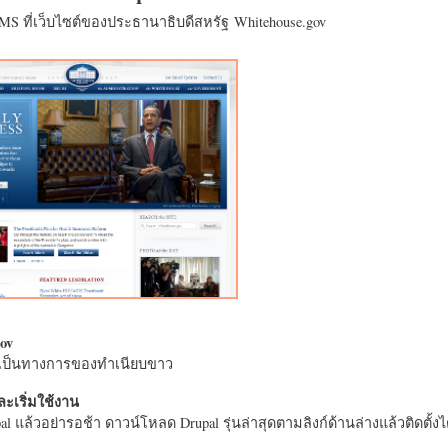
CMS ที่เว็บไซต์ของประธานาธิบดีสหรัฐ Whitehouse.gov
ov
างเป็นทางการของทำเนียบขาว
ะเริ่มใช้งาน
l แล้วอย่ารอช้า ดาวน์โหลด Drupal รุ่นล่าสุดตามลิงก์ด้านล่างแล้วติดตั้งได