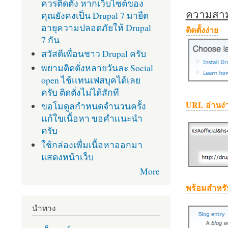
ควรติดตั้ง หากเว็บไซต์ของ
ความสามา
คุณยังคงเป็น Drupal 7 มายืด
อายุความปลอดภัยให้ Drupal
ติดตั้งง่าย
7 กัน
สวัสดีเพื่อนชาว Drupal ครับ
พยามติดตั่งหลายวันละ Social
open ไช้เเทนเฟสบุคได้เลย
ครับ ติดตั่งไม่ได้สักที
URL อ่านง่
ขอโมดูลกำหนดจำนวนครั้ง
เเก้ใขเนื้อหา ขอคำเเนะนำ
ครับ
ใช้กล่องเพื่มเนื้อหาออกมา
แสดงหน้าเว็บ
More
พร้อมสำหรั
นำทาง