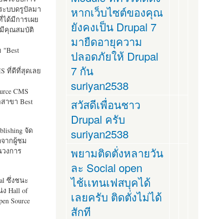
ระบบดรูปัลมา
หากเว็บไซต์ของคุณ
ี่ได้มีการเผย
ยังคงเป็น Drupal 7
มีคุณสมบัติ
มายืดอายุความ
อ "
Best
ปลอดภัยให้ Drupal
7 กัน
ที่ดีที่สุดเลย
suriyan2538
ource CMS
ัลสาขา Best
สวัสดีเพื่อนชาว
Drupal ครับ
lishing จัด
suriyan2538
ตจากผู้ชม
พยามติดตั่งหลายวัน
ในวงการ
ละ Social open
ไช้เเทนเฟสบุคได้
al ซึ่งชนะ
ง Hall of
เลยครับ ติดตั่งไม่ได้
pen Source
สักที