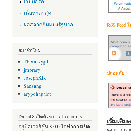
เว็บบอร์ด
เนื้อหาล่าสุด
ผลสลากกินแบ่งรัฐบาล
RSS Feed ใ
สมาชิกใหม่
Thomasygd
jmprary
ปลอดภัย
JosephKix
Sansnng
arypohapalat
Drupal 8 เปิดตัวอย่างเป็นทางการ
เพิ่มเติ
ดรูปัลเวอร์ชั่น 8.0.0 ได้ทำการเปิด
นอกจากความส