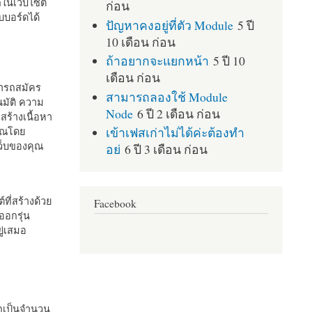
กในเว็บไซต์
ก่อน
บอร์ดได้
ปัญหาคงอยู่ที่ตัว Module
5 ปี
10 เดือน ก่อน
ถ้าอยากจะแยกหน้า
5 ปี 10
เดือน ก่อน
มารถสมัคร
สามารถลองใช้ Module
มัติ ความ
Node
6 ปี 2 เดือน ก่อน
สร้างเนื้อหา
เข้าเฟสเก่าไม่ได้ค่ะต้องทำ
คุณโดย
เว็บของคุณ
อย่
6 ปี 3 เดือน ก่อน
ที่สร้างด้วย
Facebook
ออกรุ่น
ู่เสมอ
กเป็นจำนวน