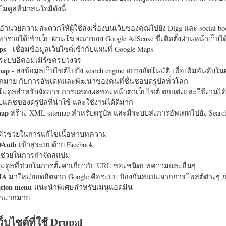
มดูลที่น่าสนใจมีดังนี้
อำนวยความสะดวกให้ผู้ใช้ส่งเรื่องบนเว็บของคุณไปยัง Digg และ social bo
หารายได้เข้าเว็บ ผ่านโฆษณาของ Google AdSense ซึ่งติดตั้งผ่านหน้าเว็บ
ps
- เชื่อมข้อมูลเว็บไซต์เข้ากับแผนที่ Google Maps
ระบบอีคอมเมิร์ซครบวงจร
map
- ส่งข้อมูลเว็บไซต์ไปยัง search engine อย่างอัตโนมัติ เพื่อเพิ่มอันดั
มากมาย กับการอัพเดทและพัฒนาของคนที่ชื่นชอบดรูปัลทั่วโลก
นโมดูลสำหรับจัดการ การแสดงผลของหน้าตาเว็บไซต์ ตกแต่งและใช้งานได้
แคชของดรูปัลที่น่าใช้ และใช้งานได้ดีมาก
map
สร้าง XML sitemap สำหรับดรูปัล และมีระบบส่งการอัพเดทไปยัง Search
ัวช่วยในการแก้ไขเนื้อหาบทความ
OAuth
เข้าสู่ระบบด้วย Facebook
วช่วยในการกำจัดสแปม
มดูลที่ช่วยในการตั้งค่าเกี่ยวกับ URL ของชนิดบทความและอื่นๆ
HA
มาใหม่ยอดฮิตจาก Google คือระบบ ป้องกันสแปมจากการโพสต์ต่างๆ ภ
ation menu
แนะนำพิเศษสำหรับเมนูแอดมิน
อีกมากมาย
ว็บไซต์ที่ใช้ Drupal