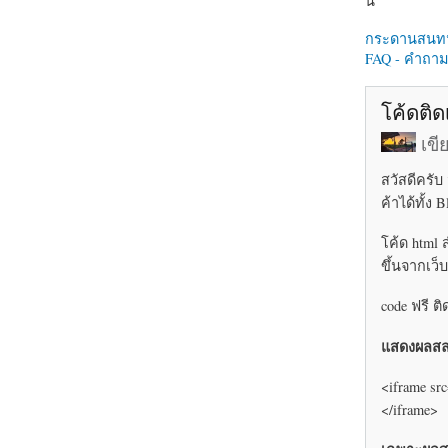
นี่
กระดานสนท
FAQ - คำถามท
โค้ดติด
เข
สวัสดีครั
ค้าได้ทั้ง
โค้ด html 
ขึ้นจากเว็
code ฟรี ต
แสดงผลสล
<iframe src
</iframe>