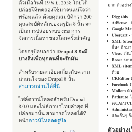
ตัวเมื่อวันที่ 19 พ.ย. 2558 โดยได้
มาก ตัวอย่างโ
ปล่อยให้ทดลองใช้มาจนแน่ใจว่า
พร้อมแล้ว ด้วยคุณสมบัติกว่า 200
Digg this
- 
AdSense
- 
คุณสมบัติหลักของดรูปัล 8 นั้น จะ
Google Ma
เป็นการปล่อยระบบ cms การ
Ubercart
- 
จัดการเนื้อหาของโลกครั้งสำคัญ
XML Site
อื่นๆ อีก
Drupal 8 จะมี
โดยดรูปัลบอกว่า
Views
เป็
บางสิ่งเพื่อทุกคนที่จะรักมัน
Boost
ระบบ
XML site
สำหรับรายละเอียดเกี่ยวกับความ
ด้วย
น่าสนใจของ Drupal 8 นั้น
CKEditor
ต
Facebook 
สามารถอ่านได้ที่นี่
Mollom
ตั
Pathauto
โ
ไฟล์ดาวน์โหลดสำหรับ Drupal
reCAPTC
8.0.0 และไฟล์ภาษาไทยล่าสุด ที่
Administr
ปล่อยมานั้น สามารถโหลดได้ที่
และอื่นๆ 
หน้า
ดาวน์โหลดดรูปัล
ตัวอย่างเ