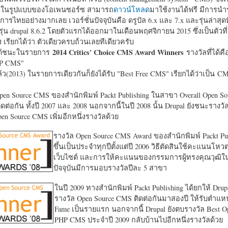
หาในรูปแบบของโอเพนซอร์ซ สามารถ
ดาวน์โหลด
มาใช้งานได้ฟรี มีการนำ
การไทยอย่างมากเลย เวอร์ชั่นปัจจุบันคือ ดรูปัล 6.x และ 7.x และรุ่นล่าสุดท
รุ่น drupal 8.6.2 โดยตัวแรกได้ออกมาในเดือนพฤศจิกายน 2015 ซึ่งเป็นตัวที่
ง เรียกได้ว่า ตัวเดียวครบถ้วนเลยทีเดียวครับ
2014 Critics' Choice CMS Award Winners
้ชนะในรายการ
รางวัลที่ได้คื
HP CMS"
แล้ว(2013) ในรายการเดียวกันก็ยังได้รับ "
Best Free CMS" เรียกได้ว่าเป็น CMS 
en Source CMS ของสำนักพิมพ์ Packt Publishing ในสาขา Overall Open S
ดต่อกัน ทั้งปี 2007 และ 2008 นอกจากนี้ในปี 2008 นั้น Drupal ยังชนะรางว
en Source CMS เพิ่มอีกหนึ่งรางวัลด้วย
รางวัล Open Source CMS Award ของสำนักพิมพ์ Packt Pub
ขึ้นเป็นประจำทุกปีตั้งแต่ปี 2006 วิธีตัดสินใช้คะแนนโหว
เว็บไซต์ และการให้คะแนนของกรรมการผู้ทรงคุณวุฒิ
ปัจจุบันมีการมอบรางวัลปีละ 5 สาขา
ในปี 2009 ทางสำนักพิมพ์ Packt Publishing ได้ยกให้ Drup
รางวัล Open Source CMS ติดต่อกันมาสองปี ให้รับตำแหน่
Fame เป็นรายแรก นอกจากนี้ Drupal ยังตบรางวัล Best O
PHP CMS ประจำปี 2009 กลับบ้านไปอีกหนึ่งรางวัลด้วย