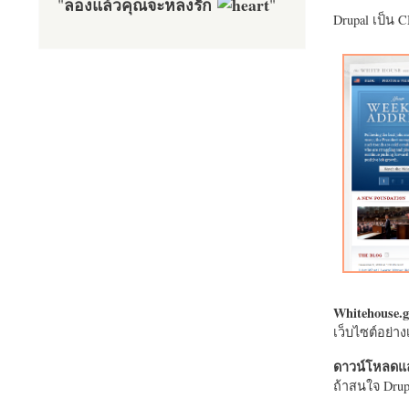
ลองแล้วคุณจะหลงรัก
"
"
Drupal เป็น 
Whitehouse.g
เว็บไซต์อย่
ดาวน์โหลดแล
ถ้าสนใจ Drupa