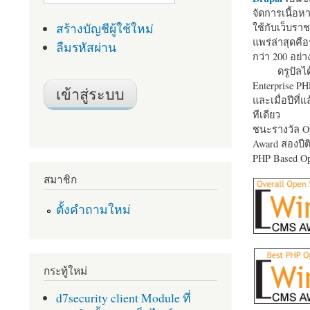
จัดการเนื้อ
สร้างบัญชีผู้ใช้ใหม่
ใช้กับเว็บราช
แพร่ล่าสุดคือ
ลืมรหัสผ่าน
กว่า 200 อย่า
ดรูปัลได
Enterprise P
และเมื่อปีที่
ทีเดียว
ชนะรางวัล Op
Award สองปีติ
PHP Based Op
สมาชิก
ตั้งคำถามใหม่
กระทู้ใหม่
d7security client Module ที่