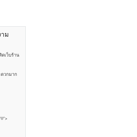
ยงาม
ิดเว็บร้าน
้สะดวกมาก
"0">