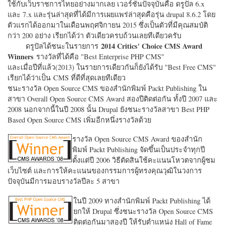
ใช้กับเว็บราชการไทยอย่างมากเลย เวอร์ชั่นปัจจุบันคือ ดรูปัล 6.x
และ 7.x และรุ่นล่าสุดที่ได้มีการเผยแพร่ล่าสุดคือรุ่น drupal 8.6.2 โดย
ตัวแรกได้ออกมาในเดือนพฤศจิกายน 2015 ซึ่งเป็นตัวที่มีคุณสมบัติ
กว่า 200 อย่าง เรียกได้ว่า ตัวเดียวครบถ้วนเลยทีเดียวครับ
2014 Critics' Choice CMS Award
ดรูปัลได้ชนะในรายการ
Winners
รางวัลที่ได้คือ "
Best Enterprise PHP CMS"
และเมื่อปีที่แล้ว(2013) ในรายการเดียวกันก็ยังได้รับ "
Best Free CMS"
เรียกได้ว่าเป็น CMS ที่ดีที่สุดเลยทีเดียว
ชนะรางวัล Open Source CMS ของสำนักพิมพ์ Packt Publishing ใน
สาขา Overall Open Source CMS Award สองปีติดต่อกัน ทั้งปี 2007 และ
2008 นอกจากนี้ในปี 2008 นั้น Drupal ยังชนะรางวัลสาขา Best PHP
Based Open Source CMS เพิ่มอีกหนึ่งรางวัลด้วย
รางวัล Open Source CMS Award ของสำนัก
พิมพ์ Packt Publishing จัดขึ้นเป็นประจำทุกปี
ตั้งแต่ปี 2006 วิธีตัดสินใช้คะแนนโหวตจากผู้ชม
เว็บไซต์ และการให้คะแนนของกรรมการผู้ทรงคุณวุฒิในวงการ
ปัจจุบันมีการมอบรางวัลปีละ 5 สาขา
ในปี 2009 ทางสำนักพิมพ์ Packt Publishing ได้
ยกให้ Drupal ซึ่งชนะรางวัล Open Source CMS
ติดต่อกันมาสองปี ให้รับตำแหน่ง Hall of Fame