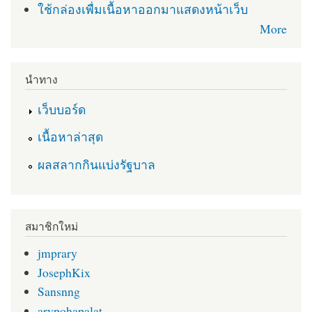
ใช้กล่องเพื่มเนื้อหาออกมาแสดงหน้าเว็บ
More
นำทาง
เว็บบอร์ด
เนื้อหาล่าสุด
ผลสลากกินแบ่งรัฐบาล
สมาชิกใหม่
jmprary
JosephKix
Sansnng
arypohapalat