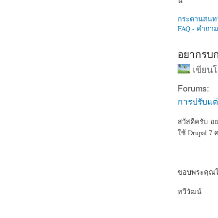
นี่
กระดานสนท
FAQ - คำถามท
อยากรบกวน
เขียน
Forums:
การปรับแต่
สวัสดีครับ อย
ใช้ Drupal 7 
ขอบพระคุณใ
ทวีวัฒน์
about อยากรบ