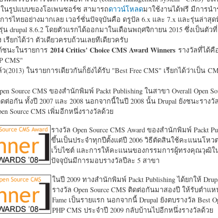
หาในรูปแบบของโอเพนซอร์ซ สามารถ
ดาวน์โหลด
มาใช้งานได้ฟรี มีการนำ
การไทยอย่างมากเลย เวอร์ชั่นปัจจุบันคือ ดรูปัล 6.x และ 7.x และรุ่นล่าสุดท
รุ่น drupal 8.6.2 โดยตัวแรกได้ออกมาในเดือนพฤศจิกายน 2015 ซึ่งเป็นตัวที่
ง เรียกได้ว่า ตัวเดียวครบถ้วนเลยทีเดียวครับ
2014 Critics' Choice CMS Award Winners
้ชนะในรายการ
รางวัลที่ได้คื
HP CMS"
แล้ว(2013) ในรายการเดียวกันก็ยังได้รับ "
Best Free CMS" เรียกได้ว่าเป็น CMS 
en Source CMS ของสำนักพิมพ์ Packt Publishing ในสาขา Overall Open S
ดต่อกัน ทั้งปี 2007 และ 2008 นอกจากนี้ในปี 2008 นั้น Drupal ยังชนะรางว
en Source CMS เพิ่มอีกหนึ่งรางวัลด้วย
รางวัล Open Source CMS Award ของสำนักพิมพ์ Packt Pub
ขึ้นเป็นประจำทุกปีตั้งแต่ปี 2006 วิธีตัดสินใช้คะแนนโหว
เว็บไซต์ และการให้คะแนนของกรรมการผู้ทรงคุณวุฒิ
ปัจจุบันมีการมอบรางวัลปีละ 5 สาขา
ในปี 2009 ทางสำนักพิมพ์ Packt Publishing ได้ยกให้ Drup
รางวัล Open Source CMS ติดต่อกันมาสองปี ให้รับตำแหน่
Fame เป็นรายแรก นอกจากนี้ Drupal ยังตบรางวัล Best O
PHP CMS ประจำปี 2009 กลับบ้านไปอีกหนึ่งรางวัลด้วย