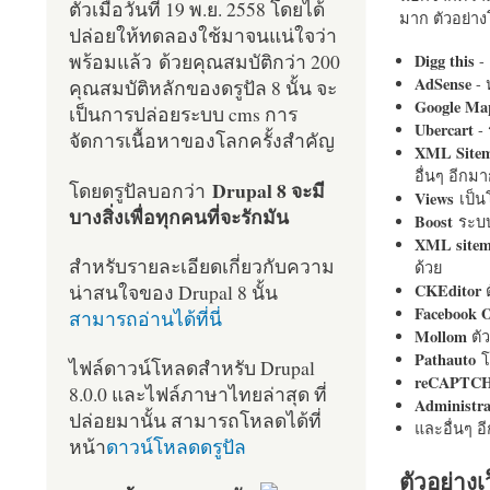
ตัวเมื่อวันที่ 19 พ.ย. 2558 โดยได้
มาก ตัวอย่างโ
ปล่อยให้ทดลองใช้มาจนแน่ใจว่า
พร้อมแล้ว ด้วยคุณสมบัติกว่า 200
Digg this
- 
AdSense
- 
คุณสมบัติหลักของดรูปัล 8 นั้น จะ
Google Ma
เป็นการปล่อยระบบ cms การ
Ubercart
- 
จัดการเนื้อหาของโลกครั้งสำคัญ
XML Site
อื่นๆ อีก
Drupal 8 จะมี
โดยดรูปัลบอกว่า
Views
เป็
บางสิ่งเพื่อทุกคนที่จะรักมัน
Boost
ระบบ
XML site
สำหรับรายละเอียดเกี่ยวกับความ
ด้วย
น่าสนใจของ Drupal 8 นั้น
CKEditor
ต
Facebook 
สามารถอ่านได้ที่นี่
Mollom
ตั
Pathauto
โ
ไฟล์ดาวน์โหลดสำหรับ Drupal
reCAPTC
8.0.0 และไฟล์ภาษาไทยล่าสุด ที่
Administr
ปล่อยมานั้น สามารถโหลดได้ที่
และอื่นๆ 
หน้า
ดาวน์โหลดดรูปัล
ตัวอย่างเ