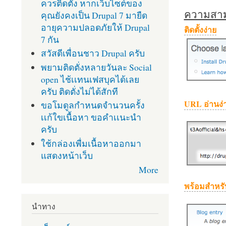
ควรติดตั้ง หากเว็บไซต์ของ
ความสามา
คุณยังคงเป็น Drupal 7 มายืด
อายุความปลอดภัยให้ Drupal
ติดตั้งง่าย
7 กัน
สวัสดีเพื่อนชาว Drupal ครับ
พยามติดตั่งหลายวันละ Social
open ไช้เเทนเฟสบุคได้เลย
ครับ ติดตั่งไม่ได้สักที
URL อ่านง่
ขอโมดูลกำหนดจำนวนครั้ง
เเก้ใขเนื้อหา ขอคำเเนะนำ
ครับ
ใช้กล่องเพื่มเนื้อหาออกมา
แสดงหน้าเว็บ
More
พร้อมสำหรั
นำทาง