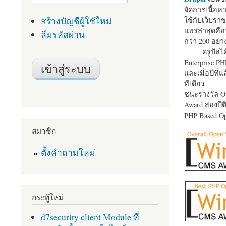
จัดการเนื้อ
สร้างบัญชีผู้ใช้ใหม่
ใช้กับเว็บราช
แพร่ล่าสุดคือ
ลืมรหัสผ่าน
กว่า 200 อย่า
ดรูปัลได
Enterprise P
และเมื่อปีที่
ทีเดียว
ชนะรางวัล Op
Award สองปีติ
PHP Based Op
สมาชิก
ตั้งคำถามใหม่
กระทู้ใหม่
d7security client Module ที่