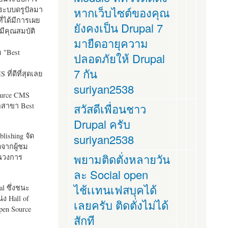
ระบบดรูปัลมา
หากเว็บไซต์ของคุณ
ี่ได้มีการเผย
ยังคงเป็น Drupal 7
มีคุณสมบัติ
มายืดอายุความ
อ "
Best
ปลอดภัยให้ Drupal
7 กัน
ที่ดีที่สุดเลย
suriyan2538
ource CMS
ัลสาขา Best
สวัสดีเพื่อนชาว
Drupal ครับ
lishing จัด
suriyan2538
ตจากผู้ชม
พยามติดตั่งหลายวัน
ในวงการ
ละ Social open
ไช้เเทนเฟสบุคได้
al ซึ่งชนะ
ง Hall of
เลยครับ ติดตั่งไม่ได้
pen Source
สักที