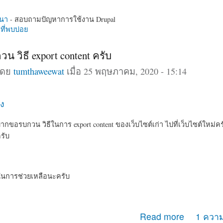
นา
- สอบถามปัญหาการใช้งาน Drupal
ี่พบบ่อย
 วิธี export content ครับ
โดย
tumthaweewat
เมื่อ 25 พฤษภาคม, 2020 - 15:14
ง
ากขอรบกวน วิธีในการ export content ของเว็บไซต์เก่า ไปที่เว็บไซต์ใหม่คร
ครับ
นการช่วยเหลือนะครับ
กวน วิธี export content ครับ
Read more
1 ความ