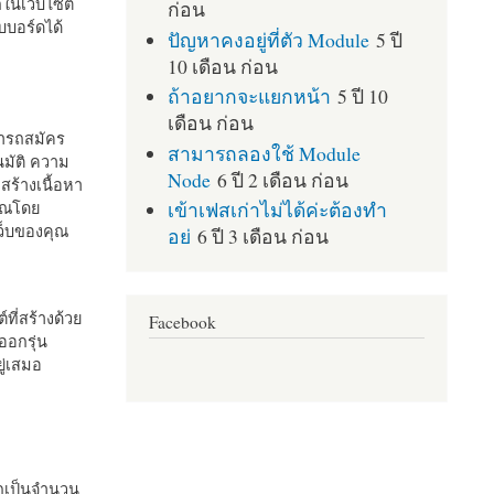
กในเว็บไซต์
ก่อน
บอร์ดได้
ปัญหาคงอยู่ที่ตัว Module
5 ปี
10 เดือน ก่อน
ถ้าอยากจะแยกหน้า
5 ปี 10
เดือน ก่อน
มารถสมัคร
สามารถลองใช้ Module
มัติ ความ
Node
6 ปี 2 เดือน ก่อน
สร้างเนื้อหา
เข้าเฟสเก่าไม่ได้ค่ะต้องทำ
คุณโดย
เว็บของคุณ
อย่
6 ปี 3 เดือน ก่อน
ที่สร้างด้วย
Facebook
ออกรุ่น
ู่เสมอ
กเป็นจำนวน