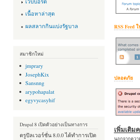
เว็บบอร์ด
เนื้อหาล่าสุด
ผลสลากกินแบ่งรัฐบาล
RSS Feed ใ
สมาชิกใหม่
jmprary
JosephKix
ปลอดภัย
Sansnng
arypohapalat
egyvycasyhif
Drupal 8 เปิดตัวอย่างเป็นทางการ
เพิ่มเติ
ดรูปัลเวอร์ชั่น 8.0.0 ได้ทำการเปิด
นอกจากความส