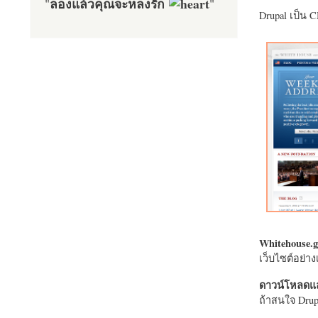
ลองแล้วคุณจะหลงรัก
"
"
Drupal เป็น 
Whitehouse.g
เว็บไซต์อย่
ดาวน์โหลดแล
ถ้าสนใจ Drupa