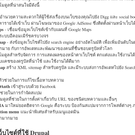
มดูลที่น่าสนใจมีดังนี้
อำนวยความสะดวกให้ผู้ใช้ส่งเรื่องบนเว็บของคุณไปยัง Digg และ social bo
หารายได้เข้าเว็บ ผ่านโฆษณาของ Google AdSense ซึ่งติดตั้งผ่านหน้าเว็บ
ps
- เชื่อมข้อมูลเว็บไซต์เข้ากับแผนที่ Google Maps
ระบบอีคอมเมิร์ซครบวงจร
map
- ส่งข้อมูลเว็บไซต์ไปยัง search engine อย่างอัตโนมัติ เพื่อเพิ่มอันดั
มากมาย กับการอัพเดทและพัฒนาของคนที่ชื่นชอบดรูปัลทั่วโลก
นโมดูลสำหรับจัดการ การแสดงผลของหน้าตาเว็บไซต์ ตกแต่งและใช้งานได้
แคชของดรูปัลที่น่าใช้ และใช้งานได้ดีมาก
map
สร้าง XML sitemap สำหรับดรูปัล และมีระบบส่งการอัพเดทไปยัง Search
ัวช่วยในการแก้ไขเนื้อหาบทความ
OAuth
เข้าสู่ระบบด้วย Facebook
วช่วยในการกำจัดสแปม
มดูลที่ช่วยในการตั้งค่าเกี่ยวกับ URL ของชนิดบทความและอื่นๆ
HA
มาใหม่ยอดฮิตจาก Google คือระบบ ป้องกันสแปมจากการโพสต์ต่างๆ ภ
ation menu
แนะนำพิเศษสำหรับเมนูแอดมิน
อีกมากมาย
ว็บไซต์ที่ใช้ Drupal