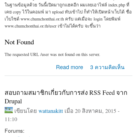
ในฐานข้อมูลด้วย
วันนี้เปิดมาถูกแฮคอีก ผมเลยเอาไฟล์ index.php ที่
เคย copy ไว้ในคอมพ์ มา upload ทับเข้าไป
ก็ทำให้เปิดหน้าเว็บได้
ชื่อ
เว็บไซด์ www.chumchonthai.or.th ครับ
แต่เมื่อจะ login โดยพิมพ์
www.chumchonthai.or.th/user เข้าไม่ได้ครับ
จะขึ้นว่า
Not Foun
d
The requested URL /user was not found on this server.
about ขอความช่วยเหลือ login เว็บไซด์ตัวเองไม่ได้ครับ
Read more
3 ความคิดเห็น
สอบถามสมาชิกเกี่ยวกับการส่ง RSS Feed จาก
Drupal
เขียนโดย
wattanakitt
เมื่อ 20 สิงหาคม, 2015 -
11:10
Forums: