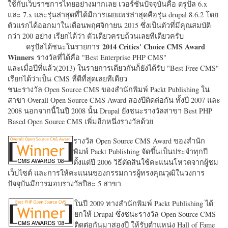
ใช้กับเว็บราชการไทยอย่างมากเลย เวอร์ชั่นปัจจุบันคือ ดรูปัล 6.x
และ 7.x และรุ่นล่าสุดที่ได้มีการเผยแพร่ล่าสุดคือรุ่น drupal 8.6.2 โดย
ตัวแรกได้ออกมาในเดือนพฤศจิกายน 2015 ซึ่งเป็นตัวที่มีคุณสมบัติ
กว่า 200 อย่าง เรียกได้ว่า ตัวเดียวครบถ้วนเลยทีเดียวครับ
2014 Critics' Choice CMS Award
ดรูปัลได้ชนะในรายการ
Winners
รางวัลที่ได้คือ "
Best Enterprise PHP CMS"
และเมื่อปีที่แล้ว(2013) ในรายการเดียวกันก็ยังได้รับ "
Best Free CMS"
เรียกได้ว่าเป็น CMS ที่ดีที่สุดเลยทีเดียว
ชนะรางวัล Open Source CMS ของสำนักพิมพ์ Packt Publishing ใน
สาขา Overall Open Source CMS Award สองปีติดต่อกัน ทั้งปี 2007 และ
2008 นอกจากนี้ในปี 2008 นั้น Drupal ยังชนะรางวัลสาขา Best PHP
Based Open Source CMS เพิ่มอีกหนึ่งรางวัลด้วย
รางวัล Open Source CMS Award ของสำนัก
พิมพ์ Packt Publishing จัดขึ้นเป็นประจำทุกปี
ตั้งแต่ปี 2006 วิธีตัดสินใช้คะแนนโหวตจากผู้ชม
เว็บไซต์ และการให้คะแนนของกรรมการผู้ทรงคุณวุฒิในวงการ
ปัจจุบันมีการมอบรางวัลปีละ 5 สาขา
ในปี 2009 ทางสำนักพิมพ์ Packt Publishing ได้
ยกให้ Drupal ซึ่งชนะรางวัล Open Source CMS
ติดต่อกันมาสองปี ให้รับตำแหน่ง Hall of Fame